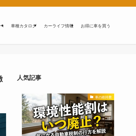
へ
車種カタログ
カーライフ情報
お得に車を買う
徹
人気記事
車の維持費