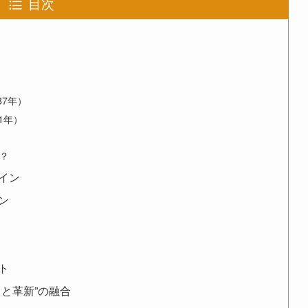
目次
87年）
1年）
？
イン
ン
ト
と革新”の融合