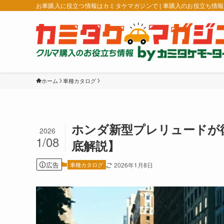
お車購入に役立つ情報はカミタケマガジンで | 車購入のお役立ち情
ホーム
車種カタログ
ホンダ新型プレリュードが
2026
1/08
底解説】
広告
車種カタログ
2026年1月8日