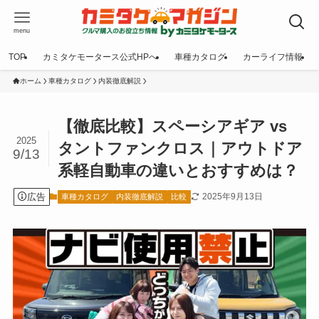
menu
TOP
カミタケモータース公式HPへ
車種カタログ
カーライフ情報
ホーム
車種カタログ
内装徹底解説
【徹底比較】スペーシアギア vs
2025
タントファンクロス｜アウトドア
9/13
系軽自動車の違いとおすすめは？
広告
2025年9月13日
車種カタログ
内装徹底解説
比較