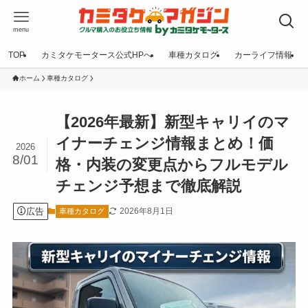
menu
TOP
カミタケモータース公式HPへ
車種カタログ
カーライフ情報
ホーム
車種カタログ
【2026年最新】新型キャリイのマ
イナーチェンジ情報まとめ！価
2026
8/01
格・内装の変更点からフルモデル
チェンジ予想まで徹底解説
広告
2026年8月1日
車種カタログ