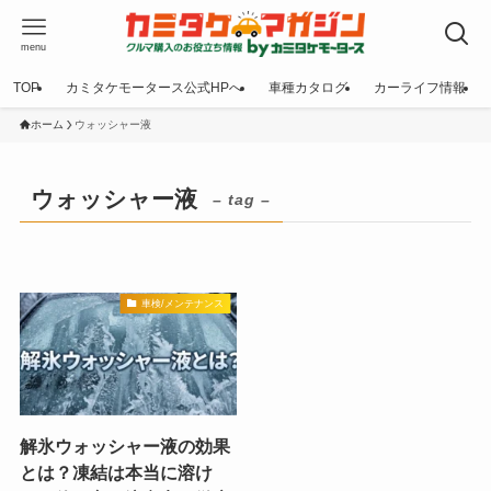
menu
TOP
カミタケモータース公式HPへ
車種カタログ
カーライフ情報
ホーム
ウォッシャー液
ウォッシャー液
– tag –
車検/メンテナンス
解氷ウォッシャー液の効果
とは？凍結は本当に溶け