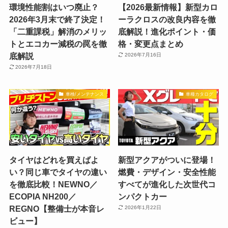
環境性能割はいつ廃止？
【2026最新情報】新型カロ
2026年3月末で終了決定！
ーラクロスの改良内容を徹
「二重課税」解消のメリッ
底解説！進化ポイント・価
トとエコカー減税の罠を徹
格・変更点まとめ
底解説
2026年7月16日
2026年7月18日
車検/メンテナンス
車種カタログ
タイヤはどれを買えばよ
新型アクアがついに登場！
い？同じ車でタイヤの違い
燃費・デザイン・安全性能
を徹底比較！NEWNO／
すべてが進化した次世代コ
ECOPIA NH200／
ンパクトカー
REGNO【整備士が本音レ
2026年1月22日
ビュー】