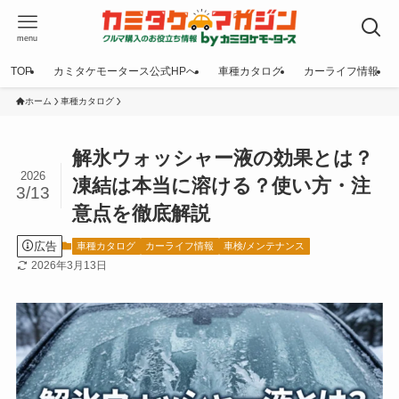
menu
TOP
カミタケモータース公式HPへ
車種カタログ
カーライフ情報
ホーム
車種カタログ
解氷ウォッシャー液の効果とは？
2026
凍結は本当に溶ける？使い方・注
3/13
意点を徹底解説
広告
車種カタログ
カーライフ情報
車検/メンテナンス
2026年3月13日