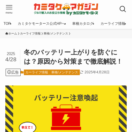
menu
TOP
カミタケモータース公式HPへ
車種カタログ
カーライフ情報
ホーム
カーライフ情報
車検/メンテナンス
冬のバッテリー上がりを防ぐに
2025
4/28
は？原因から対策まで徹底解説！
広告
2025年4月28日
カーライフ情報
車検/メンテナンス