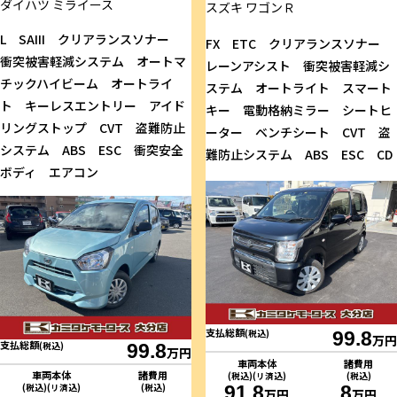
ダイハツ
ミライース
スズキ
ワゴンＲ
L SAIII クリアランスソナー
FX ETC クリアランスソナー
衝突被害軽減システム オートマ
レーンアシスト 衝突被害軽減シ
チックハイビーム オートライ
ステム オートライト スマート
ト キーレスエントリー アイド
キー 電動格納ミラー シートヒ
リングストップ CVT 盗難防止
ーター ベンチシート CVT 盗
システム ABS ESC 衝突安全
難防止システム ABS ESC CD
ボディ エアコン
支払総額
(税込)
99.8
万円
支払総額
(税込)
99.8
万円
車両本体
諸費用
車両本体
諸費用
(税込)(リ済込)
(税込)
91.8
8
(税込)(リ済込)
(税込)
万円
万円