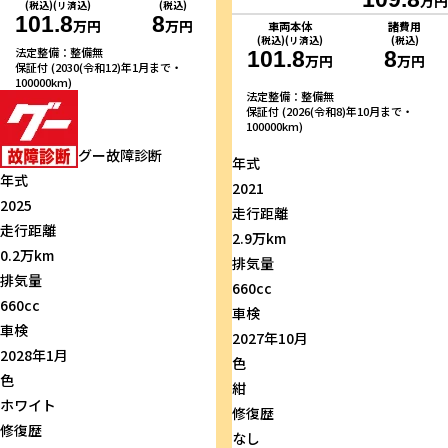
万円
(税込)(リ済込)
(税込)
101.8
8
万円
万円
車両本体
諸費用
(税込)(リ済込)
(税込)
法定整備：整備無
101.8
8
万円
万円
保証付 (2030(令和12)年1月まで・
100000km)
法定整備：整備無
保証付 (2026(令和8)年10月まで・
100000km)
グー故障診断
年式
年式
2021
2025
走行距離
走行距離
2.9万km
0.2万km
排気量
排気量
660cc
660cc
車検
車検
2027年10月
2028年1月
色
色
紺
ホワイト
修復歴
修復歴
なし