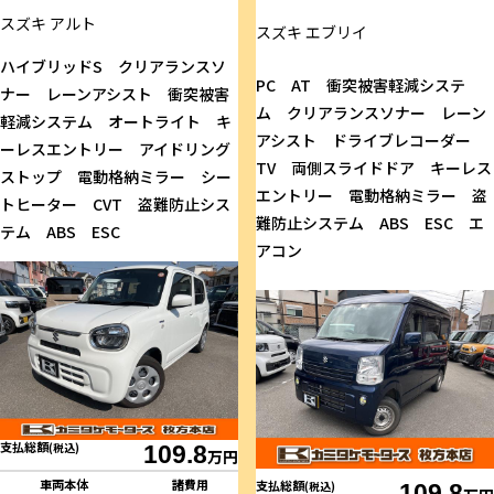
スズキ
アルト
スズキ
エブリイ
ハイブリッドS クリアランスソ
PC AT 衝突被害軽減システ
ナー レーンアシスト 衝突被害
ム クリアランスソナー レーン
軽減システム オートライト キ
アシスト ドライブレコーダー
ーレスエントリー アイドリング
TV 両側スライドドア キーレス
ストップ 電動格納ミラー シー
エントリー 電動格納ミラー 盗
トヒーター CVT 盗難防止シス
難防止システム ABS ESC エ
テム ABS ESC
アコン
支払総額
(税込)
109.8
万円
車両本体
諸費用
支払総額
(税込)
109.8