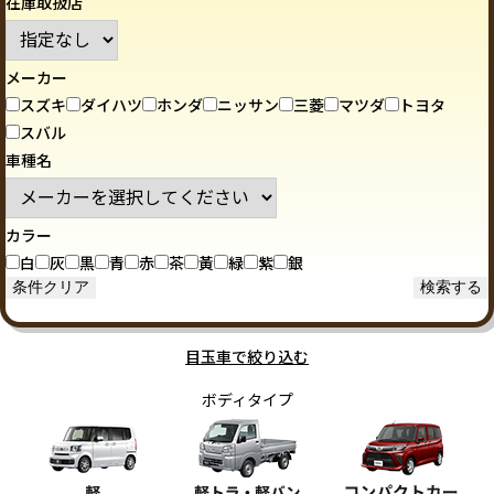
在庫取扱店
メーカー
スズキ
ダイハツ
ホンダ
ニッサン
三菱
マツダ
トヨタ
スバル
車種名
カラー
白
灰
黒
青
赤
茶
黃
緑
紫
銀
目玉車で絞り込む
ボディタイプ