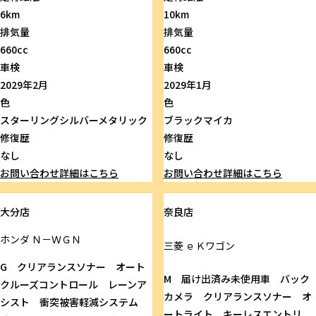
6km
10km
排気量
排気量
660cc
660cc
車検
車検
2029年2月
2029年1月
色
色
スターリングシルバーメタリック
ブラックマイカ
修復歴
修復歴
なし
なし
お問い合わせ
詳細はこちら
お問い合わせ
詳細はこちら
大分店
奈良店
ホンダ
Ｎ－ＷＧＮ
三菱
ｅＫワゴン
G クリアランスソナー オート
M 届け出済み未使用車 バック
クルーズコントロール レーンア
カメラ クリアランスソナー オ
シスト 衝突被害軽減システム
ートライト キーレスエントリ