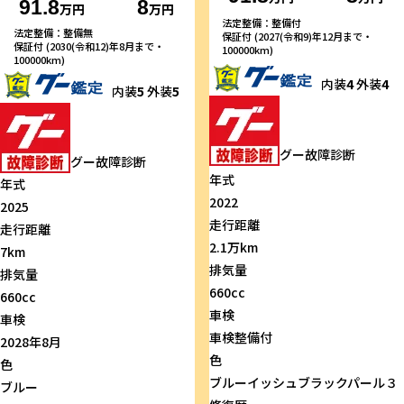
91.8
8
万円
万円
法定整備：整備付
法定整備：整備無
保証付 (2027(令和9)年12月まで・
保証付 (2030(令和12)年8月まで・
100000km)
100000km)
内装
4
外装
4
内装
5
外装
5
グー故障診断
グー故障診断
年式
年式
2022
2025
走行距離
走行距離
2.1万km
7km
排気量
排気量
660cc
660cc
車検
車検
車検整備付
2028年8月
色
色
ブルーイッシュブラックパール３
ブルー