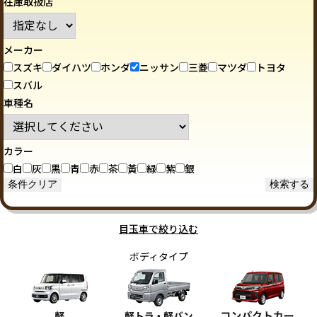
在庫取扱店
メーカー
スズキ
ダイハツ
ホンダ
ニッサン
三菱
マツダ
トヨタ
スバル
車種名
カラー
白
灰
黒
青
赤
茶
黃
緑
紫
銀
目玉車で絞り込む
ボディタイプ