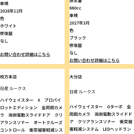
排気量
車検
660cc
2028年12月
車検
色
2027年3月
ホワイト
色
修復歴
ブラック
なし
修復歴
なし
お問い合わせ
詳細はこちら
お問い合わせ
詳細はこちら
枚方本店
大分店
日産
ルークス
日産
ルークス
ハイウェイスター X プロパイ
ハイウェイスター Gターボ 全
ロットエディション 全周囲カメ
周囲カメラ 両側電動スライドド
ラ 両側電動スライドドア クリ
ア クリアランスソナー 衝突被
アランスソナー オートクルーズ
害軽減システム LEDヘッドラン
コントロール 衝突被害軽減シス