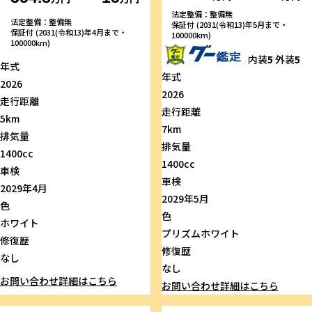
法定整備：整備無
法定整備：整備無
保証付 (2031(令和13)年5月まで・
保証付 (2031(令和13)年4月まで・
100000km)
100000km)
内装
5
外装
5
年式
年式
2026
2026
走行距離
走行距離
5km
7km
排気量
排気量
1400cc
1400cc
車検
車検
2029年4月
2029年5月
色
色
ホワイト
プリズムホワイト
修復歴
修復歴
なし
なし
お問い合わせ
詳細はこちら
お問い合わせ
詳細はこちら