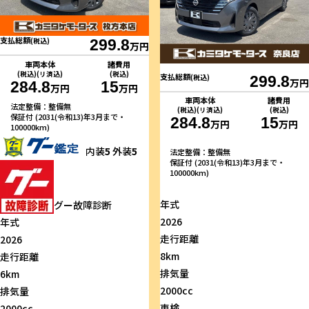
支払総額
(税込)
299.8
万円
車両本体
諸費用
(税込)(リ済込)
(税込)
支払総額
(税込)
299.8
万円
284.8
15
万円
万円
車両本体
諸費用
法定整備：整備無
(税込)(リ済込)
(税込)
保証付 (2031(令和13)年3月まで・
284.8
15
万円
万円
100000km)
内装
5
外装
5
法定整備：整備無
保証付 (2031(令和13)年3月まで・
100000km)
年式
グー故障診断
2026
年式
走行距離
2026
8km
走行距離
排気量
6km
2000cc
排気量
車検
2000cc