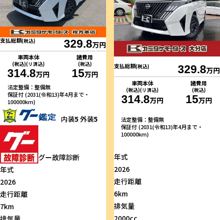
支払総額
(税込)
329.8
万円
車両本体
諸費用
(税込)(リ済込)
(税込)
支払総額
(税込)
329.8
万円
314.8
15
万円
万円
車両本体
諸費用
法定整備：整備無
(税込)(リ済込)
(税込)
保証付 (2031(令和13)年4月まで・
314.8
15
万円
万円
100000km)
内装
5
外装
5
法定整備：整備無
保証付 (2031(令和13)年4月まで・
100000km)
年式
グー故障診断
2026
年式
走行距離
2026
6km
走行距離
排気量
7km
2000cc
排気量