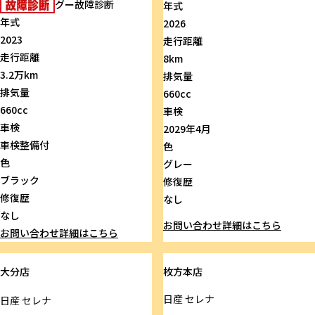
グー故障診断
年式
年式
2026
2023
走行距離
走行距離
8km
3.2万km
排気量
排気量
660cc
660cc
車検
車検
2029年4月
車検整備付
色
色
グレー
ブラック
修復歴
修復歴
なし
なし
お問い合わせ
詳細はこちら
お問い合わせ
詳細はこちら
大分店
枚方本店
日産
セレナ
日産
セレナ