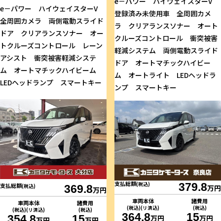
e－パワー ハイウェイスターV
e－パワー ハイウェイスターV
登録済み未使用車 全周囲カメ
全周囲カメラ 両側電動スライド
ラ クリアランスソナー オート
ドア クリアランスソナー オー
クルーズコントロール 衝突被害
トクルーズコントロール レーン
軽減システム 両側電動スライド
アシスト 衝突被害軽減システ
ドア オートマチックハイビー
ム オートマチックハイビーム
ム オートライト LEDヘッドラ
LEDヘッドランプ スマートキー
ンプ スマートキー
支払総額
(税込)
379.8
支払総額
(税込)
369.8
万円
万円
車両本体
諸費用
車両本体
諸費用
(税込)(リ済込)
(税込)
(税込)(リ済込)
(税込)
364.8
15
354.8
15
万円
万円
万円
万円