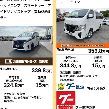
ESC エアコン
ヘッドランプ スマートキー ア
イドリングストップ 電動格納ミ
ラー
支払総額
(税込)
359.8
万円
車両本体
諸費用
(税込)(リ済込)
(税込)
344.8
15
万円
万円
支払総額
(税込)
339.8
万円
法定整備：整備無
保証付 (2031(令和13)年3月まで・
車両本体
諸費用
100000km)
(税込)(リ済込)
(税込)
324.8
15
万円
万円
内装
5
外装
5
法定整備：整備無
保証付 (2031(令和13)年6月まで・
100000km)
グー故障診断