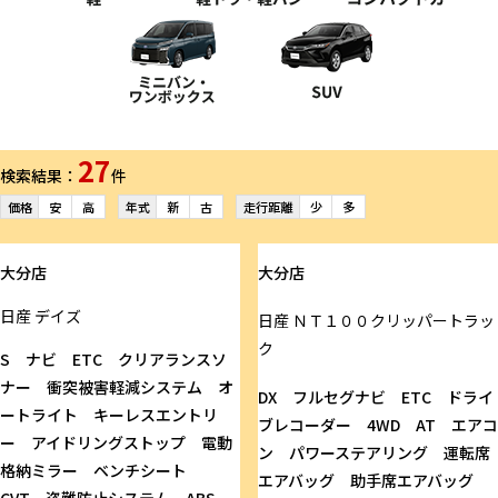
27
検索結果：
件
価格
安
高
年式
新
古
走行距離
少
多
大分店
大分店
日産
デイズ
日産
ＮＴ１００クリッパートラッ
ク
S ナビ ETC クリアランスソ
ナー 衝突被害軽減システム オ
DX フルセグナビ ETC ドライ
ートライト キーレスエントリ
ブレコーダー 4WD AT エアコ
ー アイドリングストップ 電動
ン パワーステアリング 運転席
格納ミラー ベンチシート
エアバッグ 助手席エアバッグ