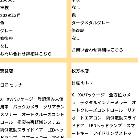
なし
車検
色
2029年3月
ダークメタルグレー
色
修復歴
グレー
なし
修復歴
なし
お問い合わせ
詳細はこちら
お問い合わせ
詳細はこちら
奈良店
枚方本店
日産
セレナ
日産
セレナ
X XVパッケージ 全方位カメ
X XVパッケージ 登録済み未使
ラ デジタルインナーミラー オ
用車 バックカメラ クリアラン
ートクルーズコントロール リア
スソナー オートクルーズコント
オートエアコン 両側電動スライ
ロール 衝突被害軽減システム
ドドア LEDヘッドランプ スマ
両側電動スライドドア LEDヘッ
ートキー アイドリングストッ
ドランプ スマートキー アイド