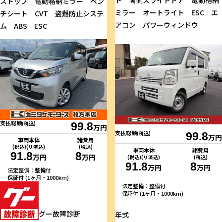
ト 両側スライドドア 電動格納
ストップ 電動格納ミラー ベン
ミラー オートライト ESC エ
チシート CVT 盗難防止システ
アコン パワーウィンドウ
ム ABS ESC
支払総額
(税込)
99.8
万円
支払総額
(税込)
99.8
万円
車両本体
諸費用
(税込)(リ済込)
(税込)
車両本体
諸費用
91.8
8
万円
万円
(税込)(リ済込)
(税込)
91.8
8
万円
万円
法定整備：整備付
保証付 (1ヶ月・1000km)
法定整備：整備付
保証付 (1ヶ月・1000km)
グー故障診断
年式