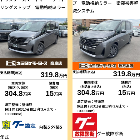
プ 電動格納ミラー 衝突被害軽
リングストップ 電動格納ミラー
減システム
支払総額
(税込)
319.8
支払総額
(税込)
319.8
万円
万円
車両本体
諸費用
車両本体
諸費用
(税込)(リ済込)
(税込)
(税込)(リ済込)
(税込)
304.8
15
304.8
15
万円
万円
万円
万円
法定整備：整備無
法定整備：整備無
保証付 (2031(令和13)年3月まで・
保証付 (2031(令和13)年3月まで・
100000km)
100000km)
内装
5
外装
5
グー故障診断
年式