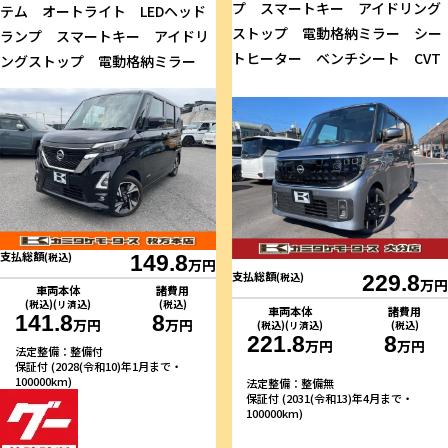
プ スマートキー アイドリング
テム オートライト LEDヘッド
ストップ 電動格納ミラー シー
ランプ スマートキー アイドリ
トヒーター ベンチシート CVT
ングストップ 電動格納ミラー
支払総額
(税込)
149.8
万円
支払総額
(税込)
229.8
万円
車両本体
諸費用
(税込)(リ済込)
(税込)
車両本体
諸費用
141.8
8
万円
万円
(税込)(リ済込)
(税込)
221.8
8
万円
万円
法定整備：整備付
保証付 (2028(令和10)年1月まで・
100000km)
法定整備：整備無
保証付 (2031(令和13)年4月まで・
100000km)