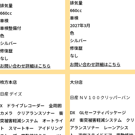
排気量
排気量
660cc
660cc
車検
車検
2027年3月
車検整備付
色
色
シルバー
シルバー
修復歴
修復歴
なし
なし
お問い合わせ
詳細はこちら
お問い合わせ
詳細はこちら
枚方本店
大分店
日産
デイズ
日産
ＮＶ１００クリッパーバン
X ドライブレコーダー 全周囲
DX GLセーフティパッケージ
カメラ クリアランスソナー 衝
AT 衝突被害軽減システム クリ
突被害軽減システム オートライ
アランスソナー レーンアシス
ト スマートキー アイドリング