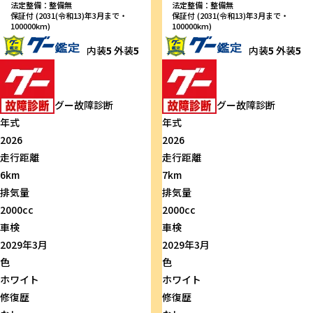
法定整備：整備無
法定整備：整備無
保証付 (2031(令和13)年3月まで・
保証付 (2031(令和13)年3月まで・
100000km)
100000km)
内装
5
外装
5
内装
5
外装
5
グー故障診断
グー故障診断
年式
年式
2026
2026
走行距離
走行距離
6km
7km
排気量
排気量
2000cc
2000cc
車検
車検
2029年3月
2029年3月
色
色
ホワイト
ホワイト
修復歴
修復歴