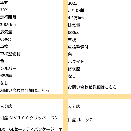
年式
2021
2021
走行距離
走行距離
4.3万km
2.8万km
排気量
排気量
660cc
660cc
車検
車検
車検整備付
車検整備付
色
色
ホワイト
シルバー
修復歴
修復歴
なし
なし
お問い合わせ
詳細はこちら
お問い合わせ
詳細はこちら
大分店
大分店
日産
ＮＶ１００クリッパーバン
日産
ルークス
DX GLセーフティパッケージ オ