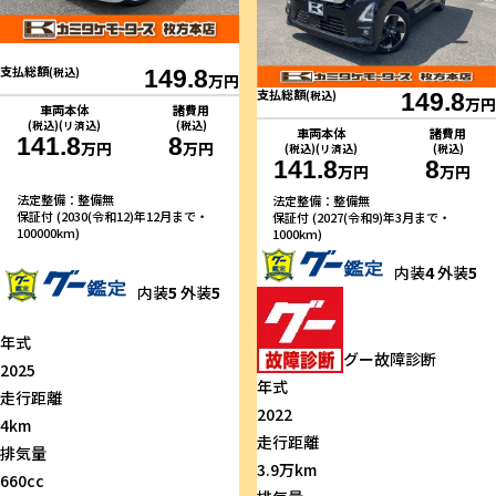
支払総額
(税込)
149.8
万円
支払総額
(税込)
149.8
万円
車両本体
諸費用
(税込)(リ済込)
(税込)
車両本体
諸費用
141.8
8
万円
万円
(税込)(リ済込)
(税込)
141.8
8
万円
万円
法定整備：整備無
法定整備：整備無
保証付 (2030(令和12)年12月まで・
保証付 (2027(令和9)年3月まで・
100000km)
1000km)
内装
4
外装
5
内装
5
外装
5
年式
グー故障診断
2025
年式
走行距離
2022
4km
走行距離
排気量
3.9万km
660cc