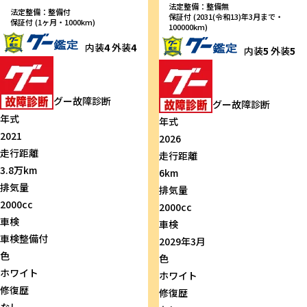
法定整備：整備無
法定整備：整備付
保証付 (2031(令和13)年3月まで・
保証付 (1ヶ月・1000km)
100000km)
内装
4
外装
4
内装
5
外装
5
グー故障診断
グー故障診断
年式
年式
2021
2026
走行距離
走行距離
3.8万km
6km
排気量
排気量
2000cc
2000cc
車検
車検
車検整備付
2029年3月
色
色
ホワイト
ホワイト
修復歴
修復歴