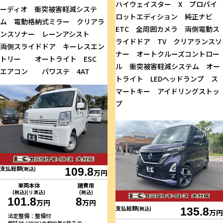
ハイウェイスター X プロパイ
ーディオ 衝突被害軽減システ
ロットエディション 純正ナビ
ム 電動格納式ミラー クリアラ
ETC 全周囲カメラ 両側電動ス
ンスソナー レーンアシスト
ライドドア TV クリアランスソ
両側スライドドア キーレスエン
ナー オートクルーズコントロー
トリー オートライト ESC
ル 衝突被害軽減システム オー
エアコン パワステ 4AT
トライト LEDヘッドランプ ス
マートキー アイドリングストッ
プ
支払総額
(税込)
109.8
万円
車両本体
諸費用
(税込)(リ済込)
(税込)
101.8
8
万円
万円
支払総額
(税込)
135.8
万円
法定整備：整備付