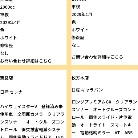
車検
2000cc
2029年1月
車検
色
2029年4月
ホワイト
色
修復歴
ホワイト
なし
修復歴
なし
お問い合わせ
詳細はこちら
お問い合わせ
詳細はこちら
奈良店
枚方本店
日産
キャラバン
日産
セレナ
ロングプレミアムGX クリアラン
ハイウェイスターV 登録済み未
スソナー オートクルーズコント
使用車 全周囲カメラ クリアラ
ロール 両側スライド・片側電
ンスソナー オートクルーズコン
動 オートライト スマートキ
トロール 衝突被害軽減システ
ー 電動格納ミラー AT ABS
ム 両側電動スライドドア LED