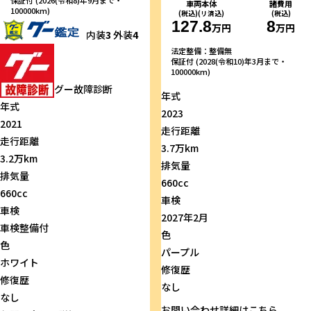
保証付 (2026(令和8)年9月まで・
車両本体
諸費用
100000km)
(税込)(リ済込)
(税込)
127.8
8
万円
万円
内装
3
外装
4
法定整備：整備無
保証付 (2028(令和10)年3月まで・
100000km)
グー故障診断
年式
年式
2023
2021
走行距離
走行距離
3.7万km
3.2万km
排気量
排気量
660cc
660cc
車検
車検
2027年2月
車検整備付
色
色
パープル
ホワイト
修復歴
修復歴
なし
なし
お問い合わせ
詳細はこちら