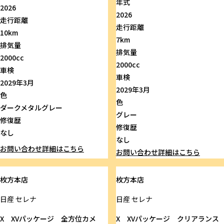
年式
2026
2026
走行距離
走行距離
10km
7km
排気量
排気量
2000cc
2000cc
車検
車検
2029年3月
2029年3月
色
色
ダークメタルグレー
グレー
修復歴
修復歴
なし
なし
お問い合わせ
詳細はこちら
お問い合わせ
詳細はこちら
枚方本店
枚方本店
日産
セレナ
日産
セレナ
X XVパッケージ 全方位カメ
X XVパッケージ クリアランス