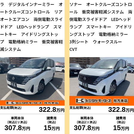
ラ デジタルインナーミラー オ
ソナー オートクルーズコントロ
ートクルーズコントロール リア
ール 衝突被害軽減システム 両
オートエアコン 両側電動スライ
側電動スライドドア LEDヘッド
ドドア LEDヘッドランプ スマ
ランプ スマートキー アイドリ
ートキー アイドリングストッ
ングストップ 電動格納ミラー
プ 電動格納ミラー 衝突被害軽
3列シート ウォークスルー
減システム
CVT
支払総額
支払総額
(税込)
322.8
(税込)
322.8
万円
万円
車両本体
諸費用
車両本体
諸費用
(税込)(リ済込)
(税込)
(税込)(リ済込)
(税込)
307.8
15
307.8
15
万円
万円
万円
万円