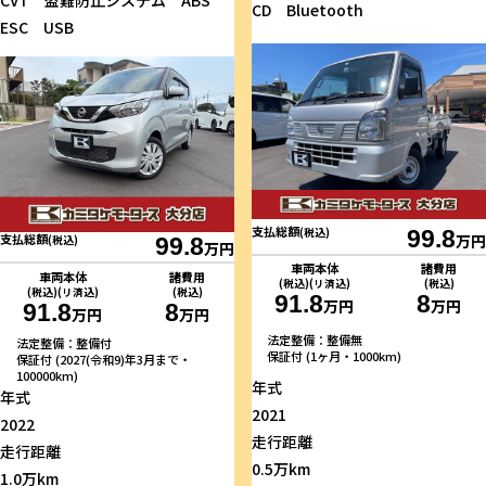
CVT 盗難防止システム ABS
CD Bluetooth
ESC USB
支払総額
(税込)
99.8
万円
支払総額
(税込)
99.8
万円
車両本体
諸費用
車両本体
諸費用
(税込)(リ済込)
(税込)
(税込)(リ済込)
(税込)
91.8
8
万円
万円
91.8
8
万円
万円
法定整備：整備無
法定整備：整備付
保証付 (1ヶ月・1000km)
保証付 (2027(令和9)年3月まで・
100000km)
年式
年式
2021
2022
走行距離
走行距離
0.5万km
1.0万km