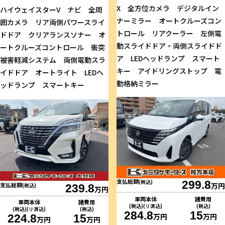
X 全方位カメラ デジタルイン
ハイウェイスターV ナビ 全周
ナーミラー オートクルーズコン
囲カメラ リア両側パワースライ
トロール リアクーラー 左側電
ドドア クリアランスソナー オ
動スライドドア・両側スライドド
ートクルーズコントロール 衝突
ア LEDヘッドランプ スマート
被害軽減システム 両側電動スラ
キー アイドリングストップ 電
イドドア オートライト LEDヘ
動格納ミラー
ッドランプ スマートキー
支払総額
(税込)
299.8
支払総額
万円
(税込)
239.8
万円
車両本体
諸費用
車両本体
諸費用
(税込)(リ済込)
(税込)
(税込)(リ済込)
(税込)
284.8
15
万円
万円
224.8
15
万円
万円