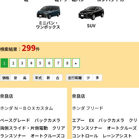
299
検索結果：
件
1
2
3
4
5
6
7
8
▸
価格
安
高
年式
新
古
走行距離
少
多
奈良店
奈良店
ホンダ
Ｎ－ＢＯＸカスタム
ホンダ
フリード
ベースグレード バックカメラ
エアー EX バックカメラ クリ
両側スライド・片側電動 クリア
アランスソナー オートクルーズ
ランスソナー オートクルーズコ
コントロール レーンアシスト