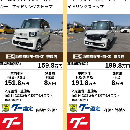
キー アイドリングストップ
イドリングストップ
支払総額
支払総額
(税込)
159.8
(税込)
199.8
万円
万円
車両本体
諸費用
車両本体
諸費用
(税込)(リ済込)
(税込)
(税込)(リ済込)
(税込)
151.8
8
191.8
8
万円
万円
万円
万円
法定整備：整備無
法定整備：整備無
保証付 (2031(令和13)年6月まで・
保証付 (2031(令和13)年6月まで・
100000km)
100000km)
内装
5
外装
5
内装
5
外装
5