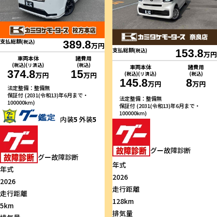
支払総額
(税込)
389.8
万円
支払総額
(税込)
153.8
万円
車両本体
諸費用
(税込)(リ済込)
(税込)
車両本体
諸費用
374.8
15
(税込)(リ済込)
(税込)
万円
万円
145.8
8
万円
万円
法定整備：整備無
保証付 (2031(令和13)年6月まで・
法定整備：整備無
100000km)
保証付 (2031(令和13)年6月まで・
100000km)
内装
5
外装
5
グー故障診断
グー故障診断
年式
年式
2026
2026
走行距離
走行距離
128km
5km
排気量