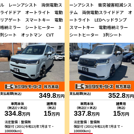
ル レーンアシスト 両側電動ス
ーンアシスト 衝突被害軽減シス
ライドドア オートライト 電動
テム 両側電動スライドドア オ
リアゲート スマートキー 電動
ートライト LEDヘッドランプ
格納ミラー シートヒーター 3
スマートキー 電動格納ミラー
列シート オットマン CVT
シートヒーター 3列シート
支払総額
支払総額
(税込)
349.8
(税込)
352.8
万円
万円
車両本体
諸費用
車両本体
諸費用
(税込)(リ済込)
(税込)
(税込)(リ済込)
(税込)
334.8
15
337.8
15
万円
万円
万円
万円
法定整備：整備無
法定整備：整備無
保証付 (2031(令和13)年7月まで・
保証付 (2031(令和13)年7月まで・
100000km)
100000km)