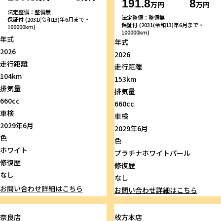
191.8
8
万円
万円
法定整備：整備無
法定整備：整備無
保証付 (2031(令和13)年6月まで・
保証付 (2031(令和13)年6月まで・
100000km)
100000km)
年式
年式
2026
2026
走行距離
走行距離
104km
153km
排気量
排気量
660cc
660cc
車検
車検
2029年6月
2029年6月
色
色
ホワイト
プラチナホワイトパール
修復歴
修復歴
なし
なし
お問い合わせ
詳細はこちら
お問い合わせ
詳細はこちら
奈良店
枚方本店