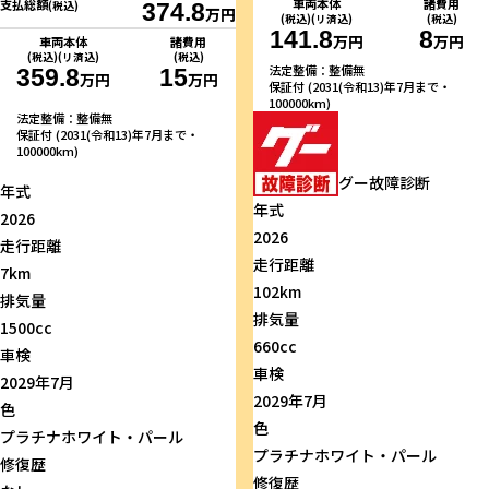
車両本体
諸費用
支払総額
(税込)
374.8
万円
(税込)(リ済込)
(税込)
141.8
8
万円
万円
車両本体
諸費用
(税込)(リ済込)
(税込)
法定整備：整備無
359.8
15
万円
万円
保証付 (2031(令和13)年7月まで・
100000km)
法定整備：整備無
保証付 (2031(令和13)年7月まで・
100000km)
グー故障診断
年式
年式
2026
2026
走行距離
走行距離
7km
102km
排気量
排気量
1500cc
660cc
車検
車検
2029年7月
2029年7月
色
色
プラチナホワイト・パール
プラチナホワイト・パール
修復歴
修復歴