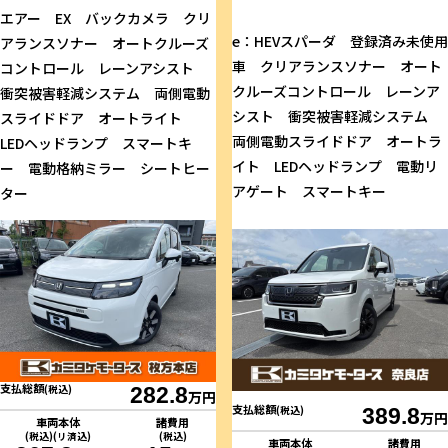
エアー EX バックカメラ クリ
e：HEVスパーダ 登録済み未使用
アランスソナー オートクルーズ
車 クリアランスソナー オート
コントロール レーンアシスト
クルーズコントロール レーンア
衝突被害軽減システム 両側電動
シスト 衝突被害軽減システム
スライドドア オートライト
両側電動スライドドア オートラ
LEDヘッドランプ スマートキ
イト LEDヘッドランプ 電動リ
ー 電動格納ミラー シートヒー
アゲート スマートキー
ター
支払総額
(税込)
282.8
万円
支払総額
(税込)
389.8
万円
車両本体
諸費用
(税込)(リ済込)
(税込)
車両本体
諸費用