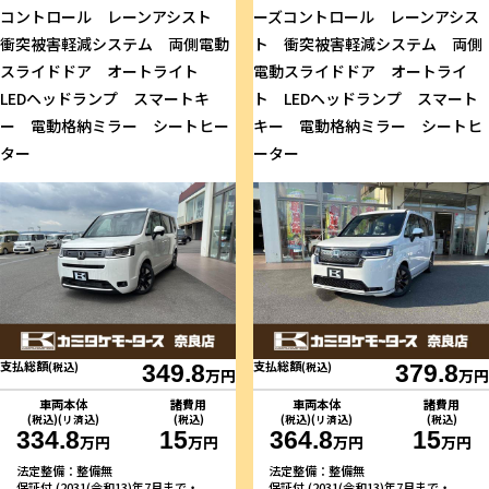
コントロール レーンアシスト
ーズコントロール レーンアシス
衝突被害軽減システム 両側電動
ト 衝突被害軽減システム 両側
スライドドア オートライト
電動スライドドア オートライ
LEDヘッドランプ スマートキ
ト LEDヘッドランプ スマート
ー 電動格納ミラー シートヒー
キー 電動格納ミラー シートヒ
ター
ーター
支払総額
支払総額
(税込)
349.8
(税込)
379.8
万円
万円
車両本体
諸費用
車両本体
諸費用
(税込)(リ済込)
(税込)
(税込)(リ済込)
(税込)
334.8
15
364.8
15
万円
万円
万円
万円
法定整備：整備無
法定整備：整備無
保証付 (2031(令和13)年7月まで・
保証付 (2031(令和13)年7月まで・