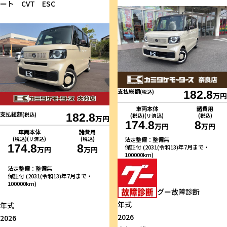
ート CVT ESC
支払総額
(税込)
182.8
万円
車両本体
諸費用
支払総額
(税込)
182.8
(税込)(リ済込)
(税込)
万円
174.8
8
万円
万円
車両本体
諸費用
(税込)(リ済込)
(税込)
法定整備：整備無
174.8
8
保証付 (2031(令和13)年7月まで・
万円
万円
100000km)
法定整備：整備無
保証付 (2031(令和13)年7月まで・
100000km)
グー故障診断
年式
年式
2026
2026