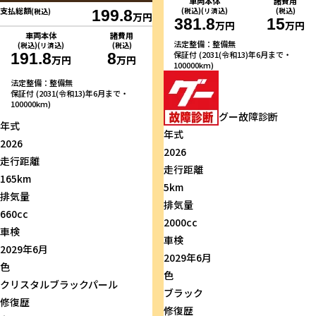
車両本体
諸費用
支払総額
(税込)(リ済込)
(税込)
(税込)
199.8
万円
381.8
15
万円
万円
車両本体
諸費用
法定整備：整備無
(税込)(リ済込)
(税込)
保証付 (2031(令和13)年6月まで・
191.8
8
万円
万円
100000km)
法定整備：整備無
保証付 (2031(令和13)年6月まで・
100000km)
グー故障診断
年式
年式
2026
2026
走行距離
走行距離
165km
5km
排気量
排気量
660cc
2000cc
車検
車検
2029年6月
2029年6月
色
色
クリスタルブラックパール
ブラック
修復歴
修復歴