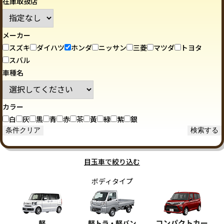
在庫取扱店
メーカー
スズキ
ダイハツ
ホンダ
ニッサン
三菱
マツダ
トヨタ
スバル
車種名
カラー
白
灰
黒
青
赤
茶
黃
緑
紫
銀
目玉車で絞り込む
ボディタイプ