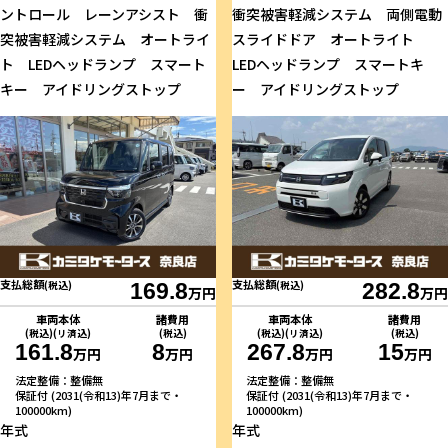
ントロール レーンアシスト 衝
衝突被害軽減システム 両側電動
突被害軽減システム オートライ
スライドドア オートライト
ト LEDヘッドランプ スマート
LEDヘッドランプ スマートキ
キー アイドリングストップ
ー アイドリングストップ
支払総額
支払総額
(税込)
169.8
(税込)
282.8
万円
万円
車両本体
諸費用
車両本体
諸費用
(税込)(リ済込)
(税込)
(税込)(リ済込)
(税込)
161.8
8
267.8
15
万円
万円
万円
万円
法定整備：整備無
法定整備：整備無
保証付 (2031(令和13)年7月まで・
保証付 (2031(令和13)年7月まで・
100000km)
100000km)
年式
年式