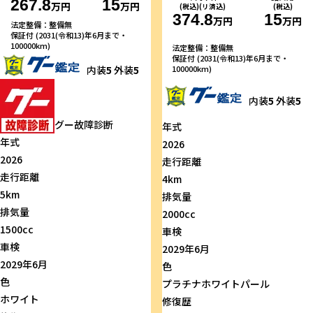
267.8
15
万円
万円
(税込)(リ済込)
(税込)
374.8
15
万円
万円
法定整備：整備無
保証付 (2031(令和13)年6月まで・
100000km)
法定整備：整備無
保証付 (2031(令和13)年6月まで・
100000km)
内装
5
外装
5
内装
5
外装
5
グー故障診断
年式
年式
2026
2026
走行距離
走行距離
4km
5km
排気量
排気量
2000cc
1500cc
車検
車検
2029年6月
2029年6月
色
色
プラチナホワイトパール
ホワイト
修復歴