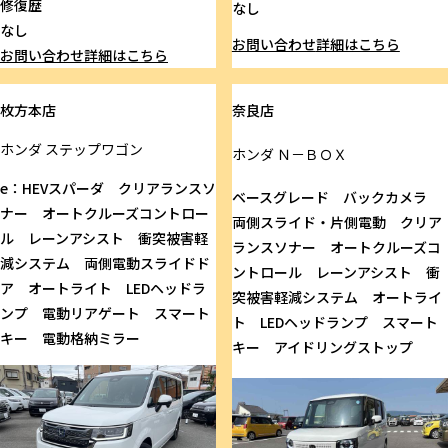
修復歴
なし
なし
お問い合わせ
詳細はこちら
お問い合わせ
詳細はこちら
枚方本店
奈良店
ホンダ
ステップワゴン
ホンダ
Ｎ－ＢＯＸ
e：HEVスパーダ クリアランスソ
ベースグレード バックカメラ
ナー オートクルーズコントロー
両側スライド・片側電動 クリア
ル レーンアシスト 衝突被害軽
ランスソナー オートクルーズコ
減システム 両側電動スライドド
ントロール レーンアシスト 衝
ア オートライト LEDヘッドラ
突被害軽減システム オートライ
ンプ 電動リアゲート スマート
ト LEDヘッドランプ スマート
キー 電動格納ミラー
キー アイドリングストップ