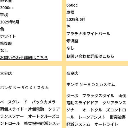
排気量
660cc
2000cc
車検
車検
2029年6月
2029年6月
色
色
プラチナホワイトパール
ホワイト
修復歴
修復歴
なし
なし
お問い合わせ
詳細はこちら
お問い合わせ
詳細はこちら
大分店
奈良店
ホンダ
Ｎ－ＢＯＸカスタム
ホンダ
Ｎ－ＢＯＸカスタム
ターボ ブラックスタイル 両側
ベースグレード バックカメラ
電動スライドドア クリアランス
両側スライド・片側電動 クリア
ソナー オートクルーズコントロ
ランスソナー オートクルーズコ
ール レーンアシスト 衝突被害
ントロール 衝突被害軽減システ
軽減システム オートライト