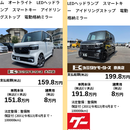
ム オートライト LEDヘッドラ
LEDヘッドランプ スマートキ
ンプ スマートキー アイドリン
ー アイドリングストップ 電動
グストップ 電動格納ミラー
格納ミラー
支払総額
(税込)
199.8
万円
支払総額
(税込)
159.8
万円
車両本体
諸費用
(税込)(リ済込)
(税込)
車両本体
諸費用
191.8
8
万円
万円
(税込)(リ済込)
(税込)
151.8
8
万円
万円
法定整備：整備無
保証付 (2031(令和13)年6月まで・
100000km)
法定整備：整備無
保証付 (2031(令和13)年6月まで・
100000km)