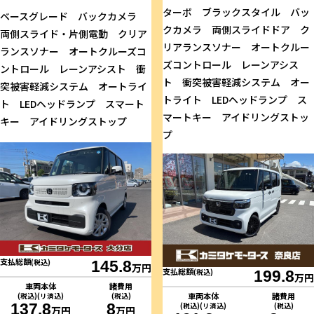
ターボ ブラックスタイル バッ
ベースグレード バックカメラ
クカメラ 両側スライドドア ク
両側スライド・片側電動 クリア
リアランスソナー オートクルー
ランスソナー オートクルーズコ
ズコントロール レーンアシス
ントロール レーンアシスト 衝
ト 衝突被害軽減システム オー
突被害軽減システム オートライ
トライト LEDヘッドランプ ス
ト LEDヘッドランプ スマート
マートキー アイドリングストッ
キー アイドリングストップ
プ
支払総額
(税込)
145.8
万円
支払総額
(税込)
199.8
万円
車両本体
諸費用
車両本体
諸費用
(税込)(リ済込)
(税込)
137.8
8
(税込)(リ済込)
(税込)
万円
万円