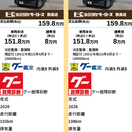
支払総額
支払総額
(税込)
159.8
(税込)
159.8
万円
万円
車両本体
諸費用
車両本体
諸費用
(税込)(リ済込)
(税込)
(税込)(リ済込)
(税込)
151.8
8
151.8
8
万円
万円
万円
万円
法定整備：整備無
法定整備：整備無
保証付 (2031(令和13)年6月まで・
保証付 (2031(令和13)年6月まで・
100000km)
100000km)
内装
5
外装
5
内装
5
外装
5
グー故障診断
グー故障診断
年式
年式
2026
2026
走行距離
走行距離
103km
106km
排気量
排気量