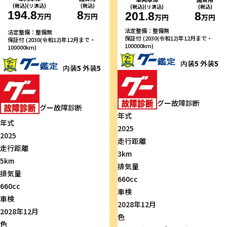
(税込)(リ済込)
(税込)
(税込)(リ済込)
(税込)
194.8
8
201.8
8
万円
万円
万円
万円
法定整備：整備無
法定整備：整備無
保証付 (2030(令和12)年12月まで・
保証付 (2030(令和12)年12月まで・
100000km)
100000km)
内装
5
外装
5
内装
5
外装
5
グー故障診断
グー故障診断
年式
年式
2025
2025
走行距離
走行距離
3km
5km
排気量
排気量
660cc
660cc
車検
車検
2028年12月
2028年12月
色
色