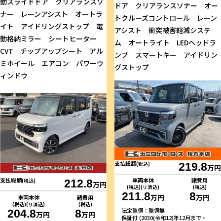
動スライドドア クリアランスソ
ドア クリアランスソナー オー
ナー レーンアシスト オートラ
トクルーズコントロール レーン
イト アイドリングストップ 電
アシスト 衝突被害軽減システ
動格納ミラー シートヒーター
ム オートライト LEDヘッドラ
CVT チップアップシート アル
ンプ スマートキー アイドリン
ミホイール エアコン パワーウ
グストップ
ィンドウ
支払総額
(税込)
219.8
万円
車両本体
諸費用
支払総額
(税込)
212.8
万円
(税込)(リ済込)
(税込)
211.8
8
万円
万円
車両本体
諸費用
(税込)(リ済込)
(税込)
法定整備：整備無
204.8
8
万円
万円
保証付 (2030(令和12)年12月まで・