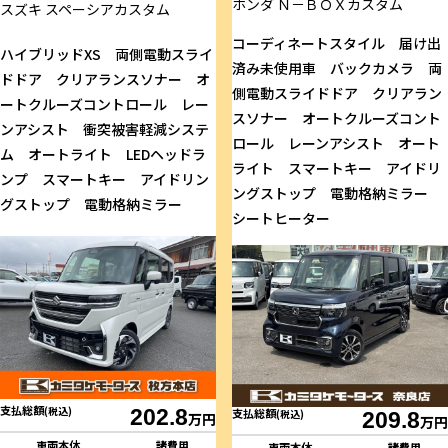
ホンダ
Ｎ－ＢＯＸカスタム
スズキ
スペーシアカスタム
コーディネートスタイル 届け出
ハイブリッドXS 両側電動スライ
済み未使用車 バックカメラ 両
ドドア クリアランスソナー オ
側電動スライドドア クリアラン
ートクルーズコントロール レー
スソナー オートクルーズコント
ンアシスト 衝突被害軽減システ
ロール レーンアシスト オート
ム オートライト LEDヘッドラ
ライト スマートキー アイドリ
ンプ スマートキー アイドリン
ングストップ 電動格納ミラー
グストップ 電動格納ミラー
シートヒーター
支払総額
(税込)
202.8
支払総額
(税込)
209.8
万円
万円
車両本体
諸費用
車両本体
諸費用