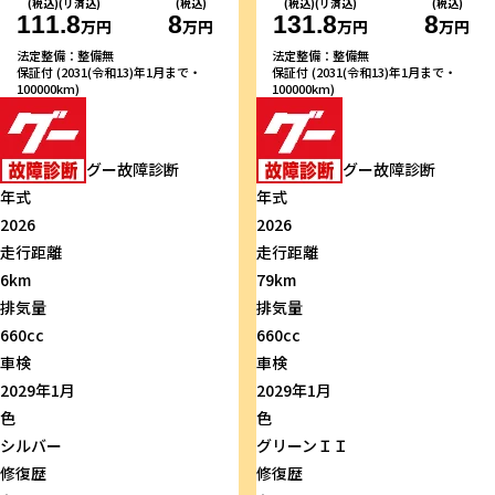
(税込)(リ済込)
(税込)
(税込)(リ済込)
(税込)
111.8
8
131.8
8
万円
万円
万円
万円
法定整備：整備無
法定整備：整備無
保証付 (2031(令和13)年1月まで・
保証付 (2031(令和13)年1月まで・
100000km)
100000km)
グー故障診断
グー故障診断
年式
年式
2026
2026
走行距離
走行距離
6km
79km
排気量
排気量
660cc
660cc
車検
車検
2029年1月
2029年1月
色
色
シルバー
グリーンＩＩ
修復歴
修復歴