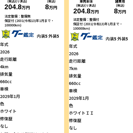
車両本体
諸費用
(税込)(リ済込)
(税込)
204.8
8
(税込)(リ済込)
(税込)
万円
万円
204.8
8
万円
万円
法定整備：整備無
法定整備：整備付
保証付 (2031(令和13)年1月まで・
保証付 (2031(令和13)年1月まで・
100000km)
100000km)
内装
5
外装
5
内装
5
外装
5
年式
年式
2026
2026
走行距離
走行距離
4km
7km
排気量
排気量
660cc
660cc
車検
車検
2029年1月
2029年1月
色
色
ホワイト
ホワイトＩＩ
修復歴
修復歴
なし
なし