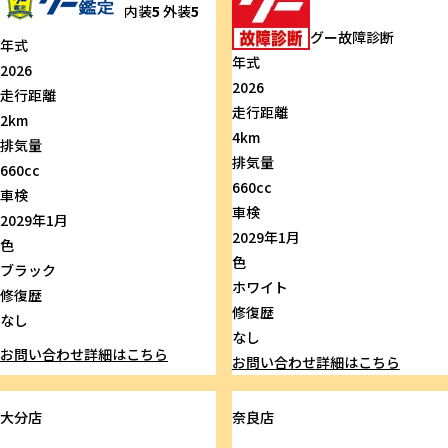
内装
5
外装
5
グー故障診断
年式
年式
2026
2026
走行距離
走行距離
2km
4km
排気量
排気量
660cc
660cc
車検
車検
2029年1月
2029年1月
色
色
ブラック
ホワイト
修復歴
修復歴
なし
なし
お問い合わせ
詳細はこちら
お問い合わせ
詳細はこちら
大分店
奈良店