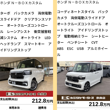
ホンダ
Ｎ－ＢＯＸカスタム
ホンダ
Ｎ－ＢＯＸカスタム
コーディネートスタイル バック
ターボ バックカメラ 両側電動
カメラ 両側電動スライドドア
スライドドア クリアランスソナ
オートクルーズコントロール オ
ー オートクルーズコントロー
ートライト アイドリングストッ
ル レーンアシスト 衝突被害軽
プ 電動格納ミラー シートヒー
減システム オートライト LED
ター ベンチシート CVT
ヘッドランプ スマートキー ア
ABS ESC USB アルミホイー
イドリングストップ
ル
支払総額
(税込)
212.8
万円
支払総額
(税込)
212.8
万円
車両本体
諸費用