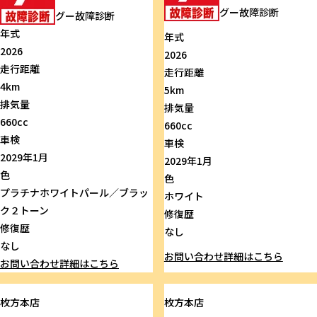
グー故障診断
グー故障診断
年式
年式
2026
2026
走行距離
走行距離
4km
5km
排気量
排気量
660cc
660cc
車検
車検
2029年1月
2029年1月
色
色
プラチナホワイトパール／ブラッ
ホワイト
ク２トーン
修復歴
修復歴
なし
なし
お問い合わせ
詳細はこちら
お問い合わせ
詳細はこちら
枚方本店
枚方本店