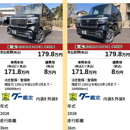
支払総額
支払総額
(税込)
179.8
(税込)
179.8
万円
万円
車両本体
諸費用
車両本体
諸費用
(税込)(リ済込)
(税込)
(税込)(リ済込)
(税込)
171.8
8
171.8
8
万円
万円
万円
万円
法定整備：整備無
法定整備：整備無
保証付 (2031(令和13)年1月まで・
保証付 (2031(令和13)年1月まで・
100000km)
100000km)
内装
5
外装
5
内装
5
外装
5
年式
年式
2026
2026
走行距離
走行距離
3km
3km