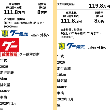
車両本体
諸費用
支払総額
(税込)
119.8
万円
(税込)(リ済込)
(税込)
111.8
8
万円
万円
車両本体
諸費用
(税込)(リ済込)
(税込)
法定整備：整備無
111.8
8
万円
万円
保証付 (2031(令和13)年1月まで・
100000km)
法定整備：整備無
保証付 (2031(令和13)年1月まで・
内装
5
外装
5
100000km)
内装
5
外装
5
グー故障診断
年式
年式
2026
2026
走行距離
走行距離
10km
5km
排気量
排気量
660cc
660cc
車検
車検
2029年1月
2029年1月
色
色