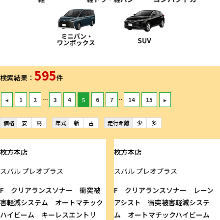
595
検索結果：
件
...
..
◂
1
2
3
4
5
6
7
14
15
▸
価格
安
高
年式
新
古
走行距離
少
多
枚方本店
枚方本店
スバル
プレオプラス
スバル
プレオプラス
F クリアランスソナー 衝突被
F クリアランスソナー レーン
害軽減システム オートマチック
アシスト 衝突被害軽減システ
ハイビーム キーレスエントリ
ム オートマチックハイビーム