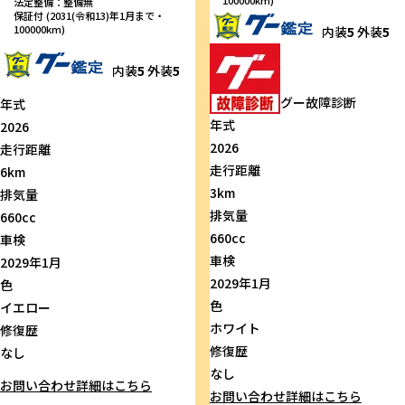
法定整備：整備無
保証付 (2031(令和13)年1月まで・
100000km)
内装
5
外装
5
内装
5
外装
5
グー故障診断
年式
年式
2026
2026
走行距離
走行距離
6km
3km
排気量
排気量
660cc
660cc
車検
車検
2029年1月
2029年1月
色
色
イエロー
ホワイト
修復歴
修復歴
なし
なし
お問い合わせ
詳細はこちら
お問い合わせ
詳細はこちら