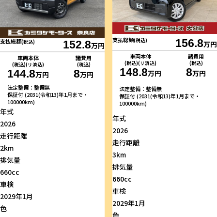
支払総額
(税込)
156.8
支払総額
(税込)
152.8
万円
万円
車両本体
諸費用
車両本体
諸費用
(税込)(リ済込)
(税込)
(税込)(リ済込)
(税込)
148.8
8
144.8
8
万円
万円
万円
万円
法定整備：整備無
法定整備：整備無
保証付 (2031(令和13)年1月まで・
保証付 (2031(令和13)年1月まで・
100000km)
100000km)
年式
年式
2026
2026
走行距離
走行距離
2km
3km
排気量
排気量
660cc
660cc
車検
車検
2029年1月
2029年1月
色
色