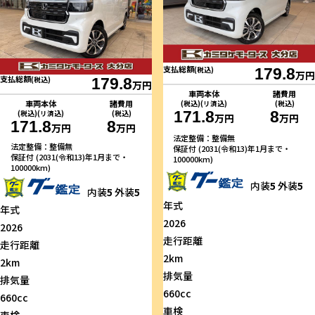
支払総額
(税込)
179.8
万円
支払総額
(税込)
179.8
万円
車両本体
諸費用
車両本体
諸費用
(税込)(リ済込)
(税込)
171.8
8
(税込)(リ済込)
(税込)
万円
万円
171.8
8
万円
万円
法定整備：整備無
法定整備：整備無
保証付 (2031(令和13)年1月まで・
保証付 (2031(令和13)年1月まで・
100000km)
100000km)
内装
5
外装
5
内装
5
外装
5
年式
年式
2026
2026
走行距離
走行距離
2km
2km
排気量
排気量
660cc
660cc
車検
車検