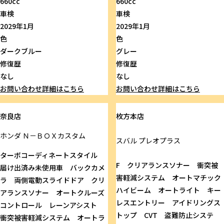
660cc
660cc
車検
車検
2029年1月
2029年1月
色
色
ダークブルー
グレー
修復歴
修復歴
なし
なし
お問い合わせ
詳細はこちら
お問い合わせ
詳細はこちら
奈良店
枚方本店
ホンダ
Ｎ－ＢＯＸカスタム
スバル
プレオプラス
ターボコーディネートスタイル
F クリアランスソナー 衝突被
届け出済み未使用車 バックカメ
害軽減システム オートマチック
ラ 両側電動スライドドア クリ
ハイビーム オートライト キー
アランスソナー オートクルーズ
レスエントリー アイドリングス
コントロール レーンアシスト
トップ CVT 盗難防止システ
衝突被害軽減システム オートラ