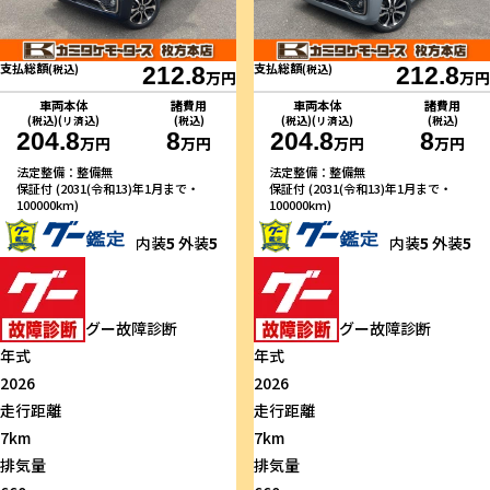
支払総額
支払総額
(税込)
212.8
(税込)
212.8
万円
万円
車両本体
諸費用
車両本体
諸費用
(税込)(リ済込)
(税込)
(税込)(リ済込)
(税込)
204.8
8
204.8
8
万円
万円
万円
万円
法定整備：整備無
法定整備：整備無
保証付 (2031(令和13)年1月まで・
保証付 (2031(令和13)年1月まで・
100000km)
100000km)
内装
5
外装
5
内装
5
外装
5
グー故障診断
グー故障診断
年式
年式
2026
2026
走行距離
走行距離
7km
7km
排気量
排気量