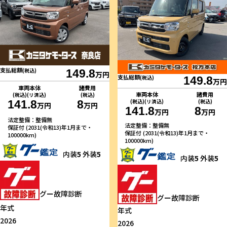
支払総額
(税込)
149.8
万円
支払総額
(税込)
149.8
万円
車両本体
諸費用
車両本体
諸費用
(税込)(リ済込)
(税込)
141.8
8
(税込)(リ済込)
(税込)
万円
万円
141.8
8
万円
万円
法定整備：整備無
法定整備：整備無
保証付 (2031(令和13)年1月まで・
保証付 (2031(令和13)年1月まで・
100000km)
100000km)
内装
5
外装
5
内装
5
外装
5
グー故障診断
グー故障診断
年式
年式
2026
2026