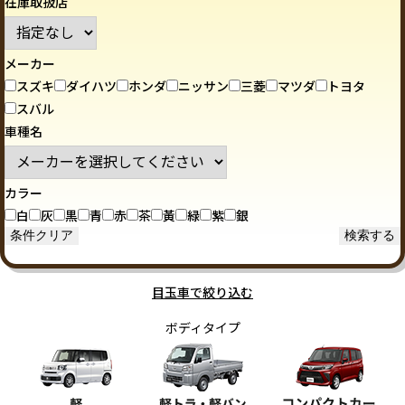
在庫取扱店
メーカー
スズキ
ダイハツ
ホンダ
ニッサン
三菱
マツダ
トヨタ
スバル
車種名
カラー
白
灰
黒
青
赤
茶
黃
緑
紫
銀
目玉車で絞り込む
ボディタイプ