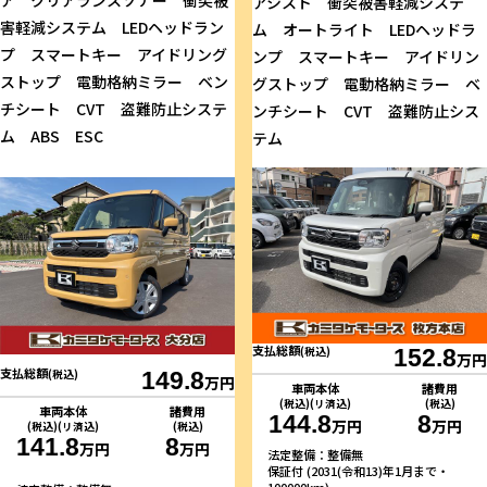
ア クリアランスソナー 衝突被
アシスト 衝突被害軽減システ
害軽減システム LEDヘッドラン
ム オートライト LEDヘッドラ
プ スマートキー アイドリング
ンプ スマートキー アイドリン
ストップ 電動格納ミラー ベン
グストップ 電動格納ミラー ベ
チシート CVT 盗難防止システ
ンチシート CVT 盗難防止シス
ム ABS ESC
テム
支払総額
(税込)
152.8
万円
支払総額
(税込)
149.8
万円
車両本体
諸費用
(税込)(リ済込)
(税込)
車両本体
諸費用
144.8
8
万円
万円
(税込)(リ済込)
(税込)
141.8
8
万円
万円
法定整備：整備無
保証付 (2031(令和13)年1月まで・
100000km)