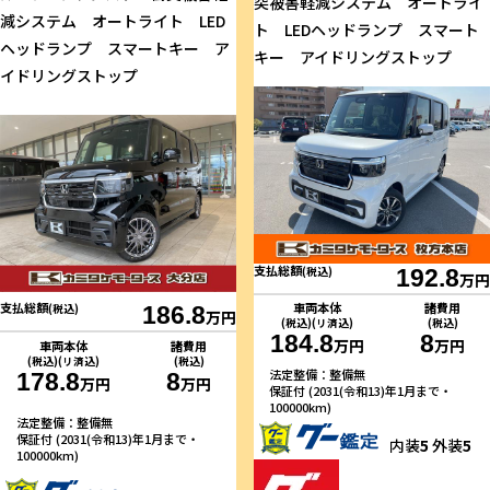
突被害軽減システム オートライ
減システム オートライト LED
ト LEDヘッドランプ スマート
ヘッドランプ スマートキー ア
キー アイドリングストップ
イドリングストップ
支払総額
(税込)
192.8
万円
車両本体
諸費用
支払総額
(税込)
186.8
万円
(税込)(リ済込)
(税込)
184.8
8
万円
万円
車両本体
諸費用
(税込)(リ済込)
(税込)
法定整備：整備無
178.8
8
万円
万円
保証付 (2031(令和13)年1月まで・
100000km)
法定整備：整備無
保証付 (2031(令和13)年1月まで・
内装
5
外装
5
100000km)