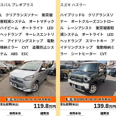
スバル
プレオプラス
スズキ
ハスラー
L クリアランスソナー 衝突被
ハイブリッドG クリアランスソ
害軽減システム オートマチック
ナー オートクルーズコントロー
ハイビーム オートライト LED
ル レーンアシスト 衝突被害軽
ヘッドランプ キーレスエントリ
減システム オートライト LED
ー アイドリングストップ 電動
ヘッドランプ スマートキー ア
格納ミラー CVT 盗難防止シス
イドリングストップ 電動格納ミ
テム ABS ESC
ラー シートヒーター CVT
支払総額
支払総額
(税込)
119.8
(税込)
139.8
万円
万円
車両本体
諸費用
車両本体
諸費用