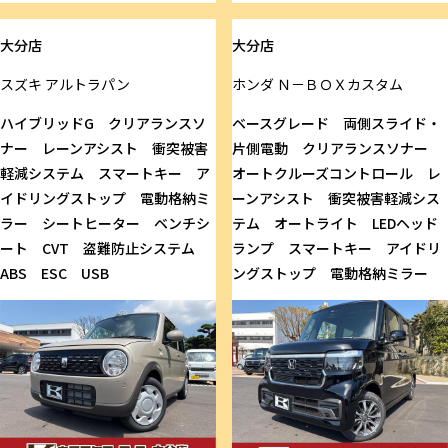
大分店
大分店
スズキ
アルトラパン
ホンダ
Ｎ－ＢＯＸカスタム
ハイブリッドG クリアランスソ
ベースグレード 両側スライド・
ナー レーンアシスト 衝突被害
片側電動 クリアランスソナー
軽減システム スマートキー ア
オートクルーズコントロール レ
イドリングストップ 電動格納ミ
ーンアシスト 衝突被害軽減シス
ラー シートヒーター ベンチシ
テム オートライト LEDヘッド
ート CVT 盗難防止システム
ランプ スマートキー アイドリ
ABS ESC USB
ングストップ 電動格納ミラー