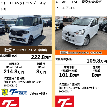
ム ABS ESC 衝突安全ボデ
イト LEDヘッドランプ スマー
ィ エアコン
トキー
支払総額
(税込)
222.8
万円
支払総額
(税込)
109.8
万円
車両本体
諸費用
(税込)(リ済込)
(税込)
車両本体
諸費用
214.8
8
(税込)(リ済込)
(税込)
万円
万円
101.8
8
万円
万円
法定整備：整備無
保証付 (2031(令和13)年1月まで・
法定整備：整備無
100000km)
保証付 (2030(令和12)年12月まで・
100000km)
内装
5
外装
5