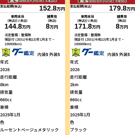
支払総額
支払総額
(税込)
152.8
(税込)
179.8
万円
万円
車両本体
諸費用
車両本体
諸費用
(税込)(リ済込)
(税込)
(税込)(リ済込)
(税込)
144.8
8
171.8
8
万円
万円
万円
万円
法定整備：整備無
法定整備：整備無
保証付 (2031(令和13)年1月まで・
保証付 (2031(令和13)年1月まで・
100000km)
100000km)
内装
5
外装
5
内装
5
外装
5
年式
年式
2026
2026
走行距離
走行距離
8km
2km
排気量
排気量
660cc
660cc
車検
車検
2029年1月
2029年1月
色
色
ルーセントベージュメタリック
ブラック