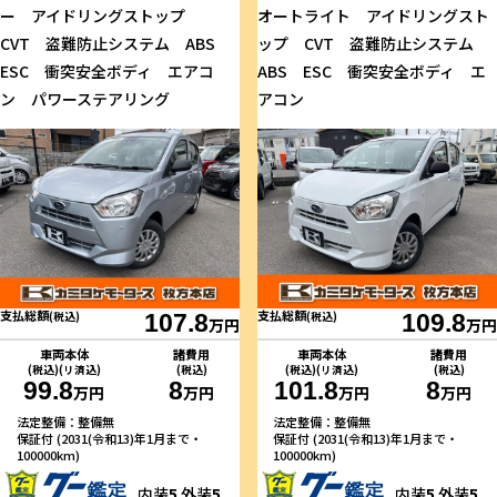
ー アイドリングストップ
オートライト アイドリングスト
CVT 盗難防止システム ABS
ップ CVT 盗難防止システム
ESC 衝突安全ボディ エアコ
ABS ESC 衝突安全ボディ エ
ン パワーステアリング
アコン
支払総額
支払総額
(税込)
107.8
(税込)
109.8
万円
万円
車両本体
諸費用
車両本体
諸費用
(税込)(リ済込)
(税込)
(税込)(リ済込)
(税込)
99.8
8
101.8
8
万円
万円
万円
万円
法定整備：整備無
法定整備：整備無
保証付 (2031(令和13)年1月まで・
保証付 (2031(令和13)年1月まで・
100000km)
100000km)
内装
5
外装
5
内装
5
外装
5