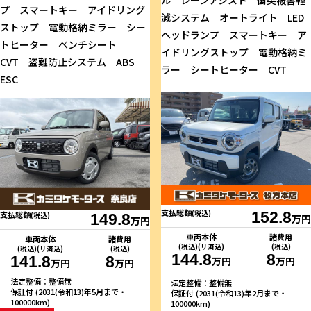
ル レーンアシスト 衝突被害軽
プ スマートキー アイドリング
減システム オートライト LED
ストップ 電動格納ミラー シー
ヘッドランプ スマートキー ア
トヒーター ベンチシート
イドリングストップ 電動格納ミ
CVT 盗難防止システム ABS
ラー シートヒーター CVT
ESC
支払総額
(税込)
152.8
支払総額
(税込)
149.8
万円
万円
車両本体
諸費用
車両本体
諸費用
(税込)(リ済込)
(税込)
(税込)(リ済込)
(税込)
144.8
8
141.8
8
万円
万円
万円
万円
法定整備：整備無
法定整備：整備無
保証付 (2031(令和13)年5月まで・
保証付 (2031(令和13)年2月まで・
100000km)
100000km)