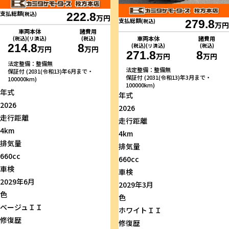
支払総額
(税込)
222.8
万円
支払総額
(税込)
279.8
万円
車両本体
諸費用
車両本体
諸費用
(税込)(リ済込)
(税込)
214.8
8
(税込)(リ済込)
(税込)
万円
万円
271.8
8
万円
万円
法定整備：整備無
法定整備：整備無
保証付 (2031(令和13)年6月まで・
保証付 (2031(令和13)年3月まで・
100000km)
100000km)
年式
年式
2026
2026
走行距離
走行距離
4km
4km
排気量
排気量
660cc
660cc
車検
車検
2029年6月
2029年3月
色
色
ベージュＩＩ
ホワイトＩＩ
修復歴
修復歴