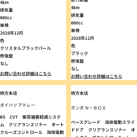
4km
4km
排気量
排気量
660cc
660cc
車検
車検
2028年12月
2028年12月
色
色
クリスタルブラックパール
ブラック
修復歴
修復歴
なし
なし
お問い合わせ
詳細はこちら
お問い合わせ
詳細はこちら
枚方本店
枚方本店
ダイハツ
アトレー
ホンダ
Ｎ－ＢＯＸ
RS CVT 衝突被害軽減システ
ベースグレード 両側電動スライ
ム クリアランスソナー オート
ドドア クリアランスソナー オ
クルーズコントロール 両側電動