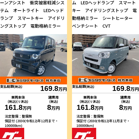
ーンアシスト 衝突被害軽減シス
ム LEDヘッドランプ スマート
テム オートライト LEDヘッド
キー アイドリングストップ 電
ランプ スマートキー アイドリ
動格納ミラー シートヒーター
ングストップ 電動格納ミラー
ベンチシート CVT
支払総額
支払総額
(税込)
169.8
(税込)
169.8
万円
万円
車両本体
諸費用
車両本体
諸費用
(税込)(リ済込)
(税込)
(税込)(リ済込)
(税込)
161.8
8
161.8
8
万円
万円
万円
万円
法定整備：整備無
法定整備：整備無
保証付 (2030(令和12)年12月まで・
保証付 (2030(令和12)年11月まで・
100000km)
100000km)