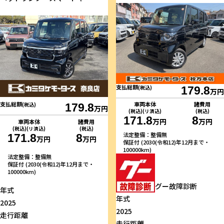
支払総額
(税込)
179.8
万円
車両本体
諸費用
支払総額
(税込)
179.8
万円
(税込)(リ済込)
(税込)
171.8
8
万円
万円
車両本体
諸費用
(税込)(リ済込)
(税込)
法定整備：整備無
171.8
8
万円
万円
保証付 (2030(令和12)年12月まで・
100000km)
法定整備：整備無
保証付 (2030(令和12)年12月まで・
100000km)
グー故障診断
年式
年式
2025
2025
走行距離
走行距離