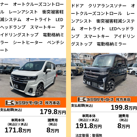
ナー オートクルーズコントロー
ドドア クリアランスソナー オ
ル レーンアシスト 衝突被害軽
ートクルーズコントロール レー
減システム オートライト LED
ンアシスト 衝突被害軽減システ
ヘッドランプ スマートキー ア
ム オートライト LEDヘッドラ
イドリングストップ 電動格納ミ
ンプ スマートキー アイドリン
ラー シートヒーター ベンチシ
グストップ 電動格納ミラー
ート
支払総額
(税込)
199.8
万円
支払総額
(税込)
179.8
万円
車両本体
諸費用
車両本体
諸費用
(税込)(リ済込)
(税込)
191.8
8
(税込)(リ済込)
(税込)
万円
万円
171.8
8
万円
万円
法定整備：整備無