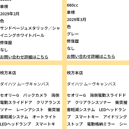
660cc
車検
車検
2029年2月
2029年3月
色
色
サンドベージュメタリック／シャ
グレー
イニングホワイトパール
修復歴
修復歴
なし
なし
お問い合わせ
詳細はこちら
お問い合わせ
詳細はこちら
枚方本店
枚方本店
ダイハツ
ムーヴキャンバス
ダイハツ
ムーヴキャンバス
セオリーG バックカメラ 両側
セオリーG 両側電動スライドド
電動スライドドア クリアランス
ア クリアランスソナー 衝突被
ソナー レーンアシスト 衝突被
害軽減システム LEDヘッドラン
害軽減システム オートライト
プ スマートキー アイドリング
LEDヘッドランプ スマートキ
ストップ 電動格納ミラー シー