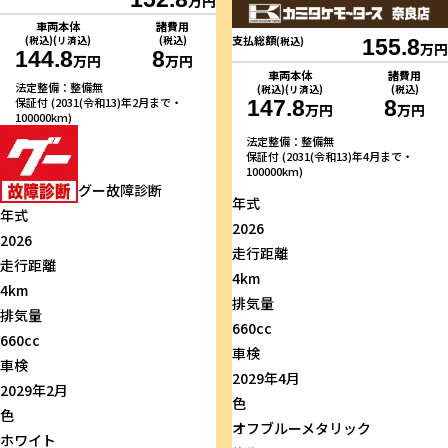
万円
車両本体
諸費用
支払総額
(税込)(リ済込)
(税込)
(税込)
155.8
万円
144.8
8
万円
万円
車両本体
諸費用
法定整備：整備無
(税込)(リ済込)
(税込)
保証付 (2031(令和13)年2月まで・
147.8
8
万円
万円
100000km)
法定整備：整備無
保証付 (2031(令和13)年4月まで・
100000km)
グー故障診断
年式
年式
2026
2026
走行距離
走行距離
4km
4km
排気量
排気量
660cc
660cc
車検
車検
2029年4月
2029年2月
色
色
オフブルーメタリック
ホワイト