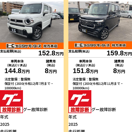
支払総額
支払総額
(税込)
152.8
(税込)
159.8
万円
万円
車両本体
諸費用
車両本体
諸費用
(税込)(リ済込)
(税込)
(税込)(リ済込)
(税込)
144.8
8
151.8
8
万円
万円
万円
万円
法定整備：整備無
法定整備：整備無
保証付 (2030(令和12)年7月まで・
保証付 (2030(令和12)年11月まで・
100000km)
100000km)
グー故障診断
グー故障診断
年式
年式
2025
2025
走行距離
走行距離