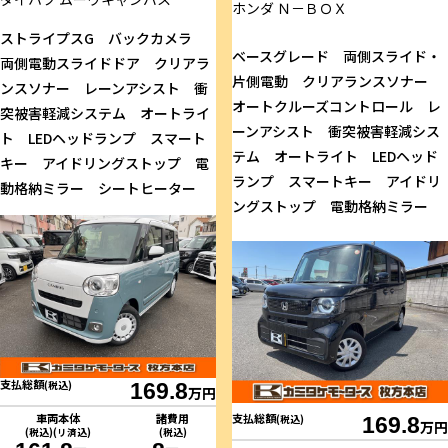
ホンダ
Ｎ－ＢＯＸ
ストライプスG バックカメラ
ベースグレード 両側スライド・
両側電動スライドドア クリアラ
片側電動 クリアランスソナー
ンスソナー レーンアシスト 衝
オートクルーズコントロール レ
突被害軽減システム オートライ
ーンアシスト 衝突被害軽減シス
ト LEDヘッドランプ スマート
テム オートライト LEDヘッド
キー アイドリングストップ 電
ランプ スマートキー アイドリ
動格納ミラー シートヒーター
ングストップ 電動格納ミラー
支払総額
(税込)
169.8
万円
車両本体
諸費用
支払総額
(税込)
169.8
万円
(税込)(リ済込)
(税込)