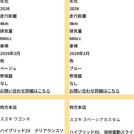
年式
年式
2026
2026
走行距離
走行距離
4km
4km
排気量
排気量
660cc
660cc
車検
車検
2029年3月
2029年3月
色
色
ベージュ
ブルー
修復歴
修復歴
なし
なし
お問い合わせ
詳細はこちら
お問い合わせ
詳細はこちら
枚方本店
枚方本店
スズキ
ワゴンＲ
スズキ
スペーシアカスタム
ハイブリッドZX クリアランスソ
ハイブリッドXS 両側電動スライ