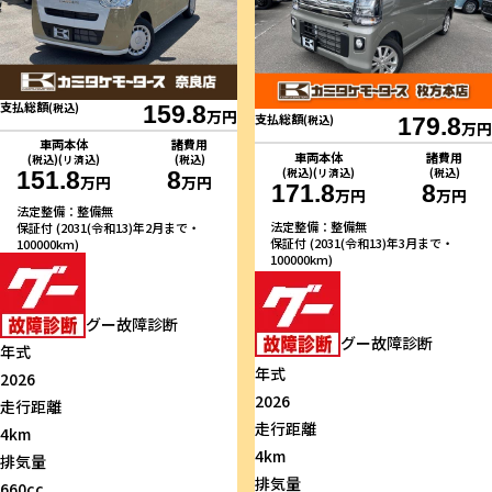
支払総額
(税込)
159.8
万円
支払総額
(税込)
179.8
万円
車両本体
諸費用
車両本体
諸費用
(税込)(リ済込)
(税込)
(税込)(リ済込)
(税込)
151.8
8
万円
万円
171.8
8
万円
万円
法定整備：整備無
法定整備：整備無
保証付 (2031(令和13)年2月まで・
保証付 (2031(令和13)年3月まで・
100000km)
100000km)
グー故障診断
グー故障診断
年式
年式
2026
2026
走行距離
走行距離
4km
4km
排気量
排気量
660cc