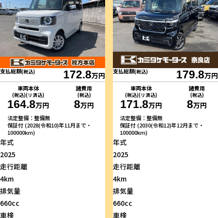
支払総額
支払総額
(税込)
172.8
(税込)
179.8
万円
万円
車両本体
諸費用
車両本体
諸費用
(税込)(リ済込)
(税込)
(税込)(リ済込)
(税込)
164.8
8
171.8
8
万円
万円
万円
万円
法定整備：整備無
法定整備：整備無
保証付 (2028(令和10)年11月まで・
保証付 (2030(令和12)年12月まで・
100000km)
100000km)
年式
年式
2025
2025
走行距離
走行距離
4km
4km
排気量
排気量
660cc
660cc
車検
車検