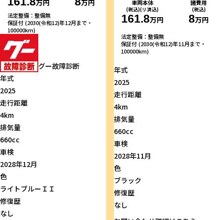
161.8
8
万円
万円
車両本体
諸費用
(税込)(リ済込)
(税込)
法定整備：整備無
161.8
8
万円
万円
保証付 (2030(令和12)年12月まで・
100000km)
法定整備：整備無
保証付 (2030(令和12)年11月まで・
100000km)
グー故障診断
年式
年式
2025
2025
走行距離
走行距離
4km
4km
排気量
排気量
660cc
660cc
車検
車検
2028年11月
2028年12月
色
色
ブラック
ライトブルーＩＩ
修復歴
修復歴
なし
なし