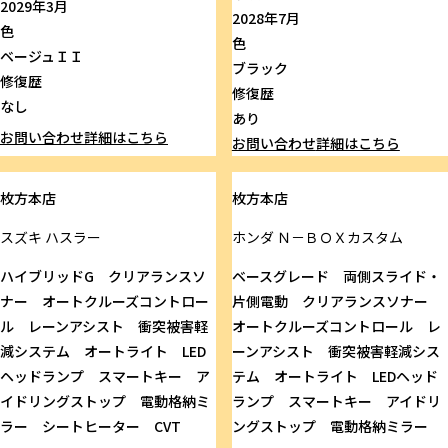
2029年3月
2028年7月
色
色
ベージュＩＩ
ブラック
修復歴
修復歴
なし
あり
お問い合わせ
詳細はこちら
お問い合わせ
詳細はこちら
枚方本店
枚方本店
スズキ
ハスラー
ホンダ
Ｎ－ＢＯＸカスタム
ハイブリッドG クリアランスソ
ベースグレード 両側スライド・
ナー オートクルーズコントロー
片側電動 クリアランスソナー
ル レーンアシスト 衝突被害軽
オートクルーズコントロール レ
減システム オートライト LED
ーンアシスト 衝突被害軽減シス
ヘッドランプ スマートキー ア
テム オートライト LEDヘッド
イドリングストップ 電動格納ミ
ランプ スマートキー アイドリ
ラー シートヒーター CVT
ングストップ 電動格納ミラー