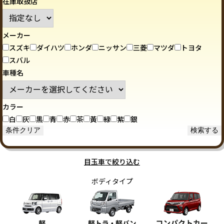
在庫取扱店
メーカー
スズキ
ダイハツ
ホンダ
ニッサン
三菱
マツダ
トヨタ
スバル
車種名
カラー
白
灰
黒
青
赤
茶
黃
緑
紫
銀
目玉車で絞り込む
ボディタイプ