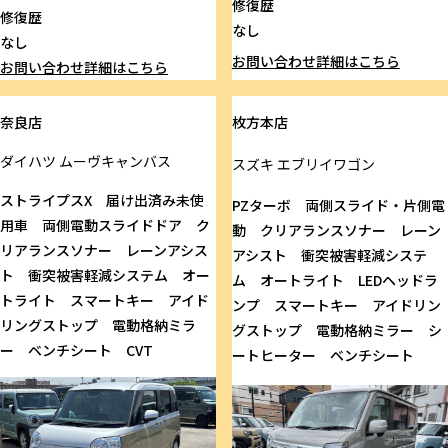
修復歴
修復歴
なし
なし
お問い合わせ
詳細はこちら
お問い合わせ
詳細はこちら
奈良店
枚方本店
ダイハツ
ムーヴキャンバス
スズキ
エブリイワゴン
ストライプスX 届け出済み未使
PZターボ 両側スライド・片側電
用車 両側電動スライドドア ク
動 クリアランスソナー レーン
リアランスソナー レーンアシス
アシスト 衝突被害軽減システ
ト 衝突被害軽減システム オー
ム オートライト LEDヘッドラ
トライト スマートキー アイド
ンプ スマートキー アイドリン
リングストップ 電動格納ミラ
グストップ 電動格納ミラー シ
ー ベンチシート CVT
ートヒーター ベンチシート