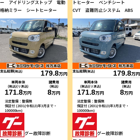
ー アイドリングストップ 電動
トヒーター ベンチシート
格納ミラー シートヒーター
CVT 盗難防止システム ABS
支払総額
支払総額
(税込)
179.8
(税込)
179.8
万円
万円
車両本体
諸費用
車両本体
諸費用
(税込)(リ済込)
(税込)
(税込)(リ済込)
(税込)
171.8
8
171.8
8
万円
万円
万円
万円
法定整備：整備無
法定整備：整備無
保証付 (2031(令和13)年3月まで・
保証付 (2031(令和13)年3月まで・
100000km)
100000km)
グー故障診断
グー故障診断