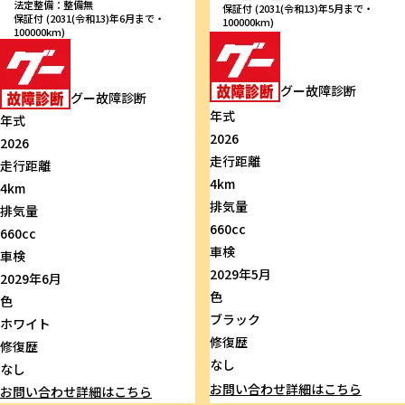
法定整備：整備無
保証付 (2031(令和13)年5月まで・
保証付 (2031(令和13)年6月まで・
100000km)
100000km)
グー故障診断
グー故障診断
年式
年式
2026
2026
走行距離
走行距離
4km
4km
排気量
排気量
660cc
660cc
車検
車検
2029年5月
2029年6月
色
色
ブラック
ホワイト
修復歴
修復歴
なし
なし
お問い合わせ
詳細はこちら
お問い合わせ
詳細はこちら