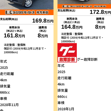
支払総額
(税込)
172.8
万円
車両本体
諸費用
支払総額
(税込)
169.8
万円
(税込)(リ済込)
(税込)
164.8
8
万円
万円
車両本体
諸費用
(税込)(リ済込)
(税込)
法定整備：整備無
161.8
8
万円
万円
保証付 (2030(令和12)年12月まで・
100000km)
法定整備：整備無
保証付 (2030(令和12)年11月まで・
100000km)
グー故障診断
年式
年式
2025
2025
走行距離
走行距離
4km
4km
排気量
排気量
660cc
660cc
車検
車検
2028年11月
2028年1月
色