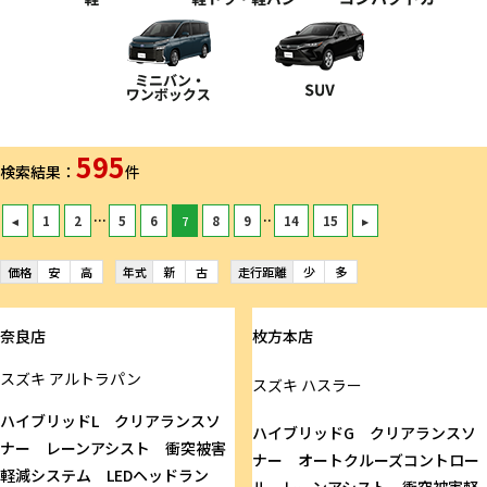
595
検索結果：
件
...
..
◂
1
2
5
6
7
8
9
14
15
▸
価格
安
高
年式
新
古
走行距離
少
多
奈良店
枚方本店
スズキ
アルトラパン
スズキ
ハスラー
ハイブリッドL クリアランスソ
ハイブリッドG クリアランスソ
ナー レーンアシスト 衝突被害
ナー オートクルーズコントロー
軽減システム LEDヘッドラン