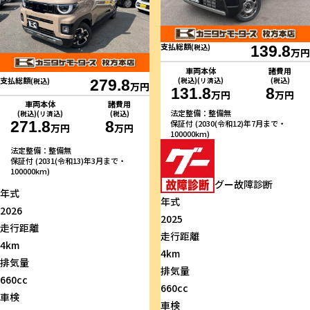
支払総額
(税込)
139.8
万円
車両本体
諸費用
支払総額
(税込)(リ済込)
(税込)
(税込)
279.8
万円
131.8
8
万円
万円
車両本体
諸費用
法定整備：整備無
(税込)(リ済込)
(税込)
保証付 (2030(令和12)年7月まで・
271.8
8
万円
万円
100000km)
法定整備：整備無
保証付 (2031(令和13)年3月まで・
100000km)
グー故障診断
年式
年式
2026
2025
走行距離
走行距離
4km
4km
排気量
排気量
660cc
660cc
車検
車検