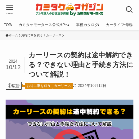
menu
TOP
カミタケモータース公式HPへ
車種カタログ
カーライフ情報
ホーム
お得に車を買う
カーリース
カーリースの契約は途中解約でき
2024
る？できない理由と手続き方法に
10/12
ついて解説！
広告
2024年10月12日
お得に車を買う
カーリース