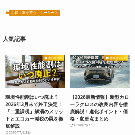
お得に車を買う
カーリース
人気記事
車の維持費
車種カタログ
環境性能割はいつ廃止？
【2026最新情報】新型カロ
2026年3月末で終了決定！
ーラクロスの改良内容を徹
「二重課税」解消のメリッ
底解説！進化ポイント・価
トとエコカー減税の罠を徹
格・変更点まとめ
底解説
2026年7月16日
2026年7月18日