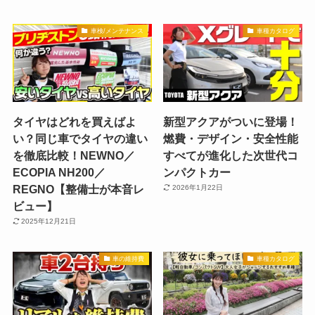
車検/メンテナンス
車種カタログ
タイヤはどれを買えばよ
新型アクアがついに登場！
い？同じ車でタイヤの違い
燃費・デザイン・安全性能
を徹底比較！NEWNO／
すべてが進化した次世代コ
ECOPIA NH200／
ンパクトカー
REGNO【整備士が本音レ
2026年1月22日
ビュー】
2025年12月21日
車の維持費
車種カタログ