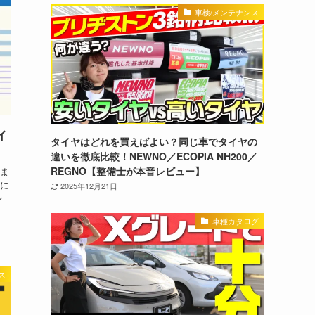
車検/メンテナンス
イ
タイヤはどれを買えばよい？同じ車でタイヤの
違いを徹底比較！NEWNO／ECOPIA NH200／
REGNO【整備士が本音レビュー】
ま
に
2025年12月21日
ン
車種カタログ
ス