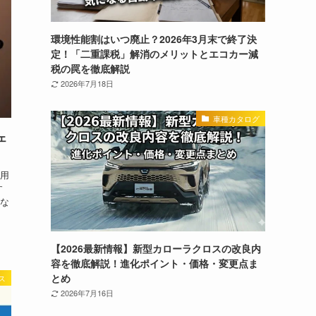
環境性能割はいつ廃止？2026年3月末で終了決
定！「二重課税」解消のメリットとエコカー減
税の罠を徹底解説
2026年7月18日
車種カタログ
ェ
用
す
な
【2026最新情報】新型カローラクロスの改良内
容を徹底解説！進化ポイント・価格・変更点ま
とめ
ス
2026年7月16日