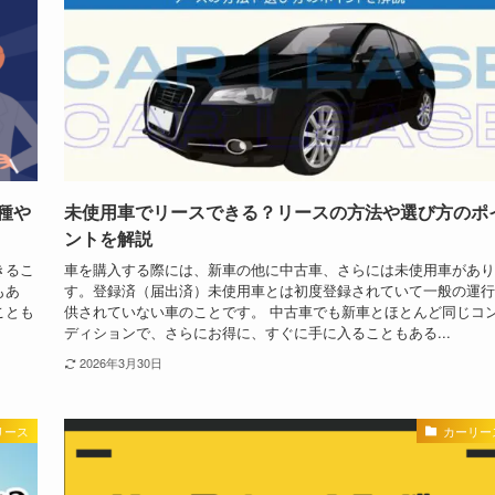
種や
未使用車でリースできる？リースの方法や選び方のポ
ントを解説
きるこ
車を購入する際には、新車の他に中古車、さらには未使用車があり
もあ
す。登録済（届出済）未使用車とは初度登録されていて一般の運行
ことも
供されていない車のことです。 中古車でも新車とほとんど同じコ
ディションで、さらにお得に、すぐに手に入ることもある...
2026年3月30日
リース
カーリー