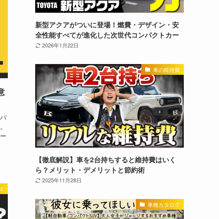
新型アクアがついに登場！燃費・デザイン・安
全性能すべてが進化した次世代コンパクトカー
2026年1月22日
車の維持費
意
バ
。
ー
【徹底解説】車を2台持ちすると維持費はいく
ら？メリット・デメリットと節約術
2025年11月28日
ス
車種カタログ