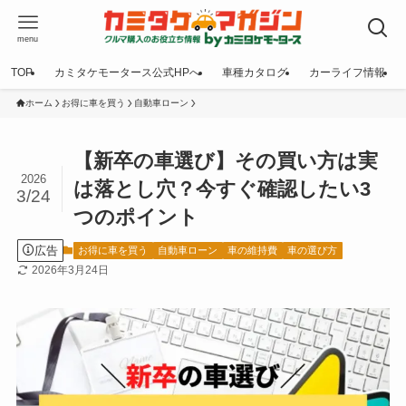
menu
TOP
カミタケモータース公式HPへ
車種カタログ
カーライフ情報
ホーム
お得に車を買う
自動車ローン
【新卒の車選び】その買い方は実
2026
は落とし穴？今すぐ確認したい3
3/24
つのポイント
広告
お得に車を買う
自動車ローン
車の維持費
車の選び方
2026年3月24日