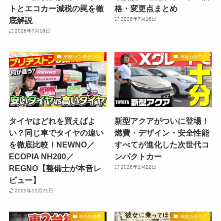
トとエコカー減税の罠を徹
格・変更点まとめ
底解説
2026年7月16日
2026年7月18日
車検/メンテナンス
車種カタログ
タイヤはどれを買えばよ
新型アクアがついに登場！
い？同じ車でタイヤの違い
燃費・デザイン・安全性能
を徹底比較！NEWNO／
すべてが進化した次世代コ
ECOPIA NH200／
ンパクトカー
REGNO【整備士が本音レ
2026年1月22日
ビュー】
2025年12月21日
車の維持費
車種カタログ