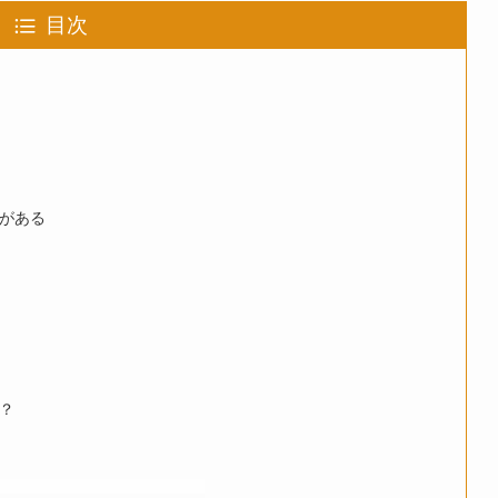
目次
がある
？