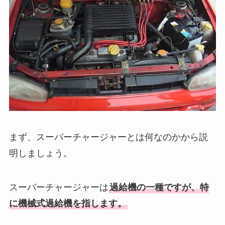
まず、スーパーチャージャーとは何なのかから説
明しましょう。
スーパーチャージャーは
過給機の一種ですが、特
に機械式過給機を指します。