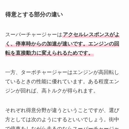
得意とする部分の違い
スーパーチャージャーは
アクセルレスポンスがよ
く、停車時からの加速が速いです。エンジンの回
転を直接動力に変えられるためです。
一方、ターボチャージャーはエンジンが高回転し
ているときの性能に優れています。ある程度エン
ジンが回れば、高トルクが得られます。
それぞれ得意分野が違うということですが、選び
方としては次のようにするといいでしょう。街中
で停車をしながら走るのならスーパーチャージャ