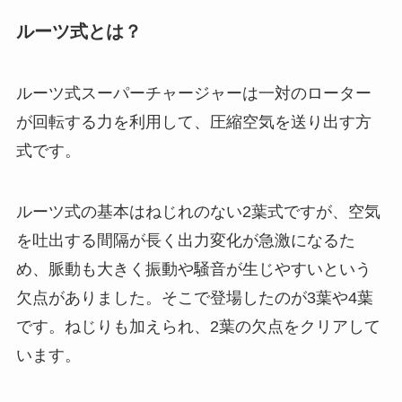
ルーツ式とは？
ルーツ式スーパーチャージャーは一対のローター
が回転する力を利用して、圧縮空気を送り出す方
式です。
ルーツ式の基本はねじれのない2葉式ですが、空気
を吐出する間隔が長く出力変化が急激になるた
め、脈動も大きく振動や騒音が生じやすいという
欠点がありました。そこで登場したのが3葉や4葉
です。ねじりも加えられ、2葉の欠点をクリアして
います。