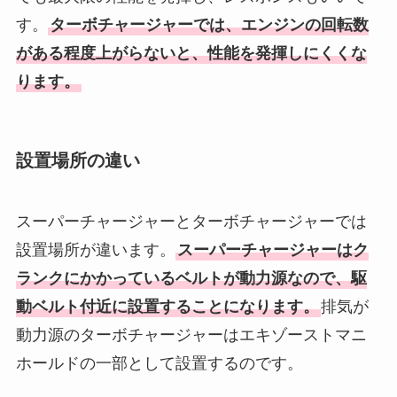
す。
ターボチャージャーでは、エンジンの回転数
がある程度上がらないと、性能を発揮しにくくな
ります。
設置場所の違い
スーパーチャージャーとターボチャージャーでは
設置場所が違います。
スーパーチャージャーはク
ランクにかかっているベルトが動力源なので、駆
動ベルト付近に設置することになります。
排気が
動力源のターボチャージャーはエキゾーストマニ
ホールドの一部として設置するのです。