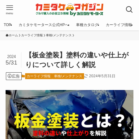
menu
TOP
カミタケモータース公式HPへ
車種カタログ
カーライフ情報
ホーム
カーライフ情報
車検/メンテナンス
【板金塗装】塗料の違いや仕上が
2024
5/31
りについて詳しく解説
広告
2024年5月31日
カーライフ情報
車検/メンテナンス