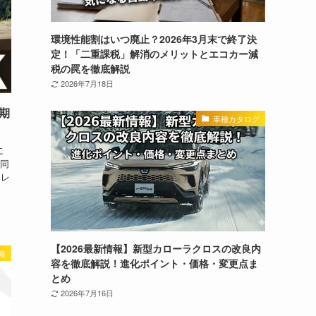
環境性能割はいつ廃止？2026年3月末で終了決
定！「二重課税」解消のメリットとエコカー減
税の罠を徹底解説
2026年7月18日
期
車種カタログ
に
同
トレ
【2026最新情報】新型カローラクロスの改良内
報
容を徹底解説！進化ポイント・価格・変更点ま
とめ
2026年7月16日