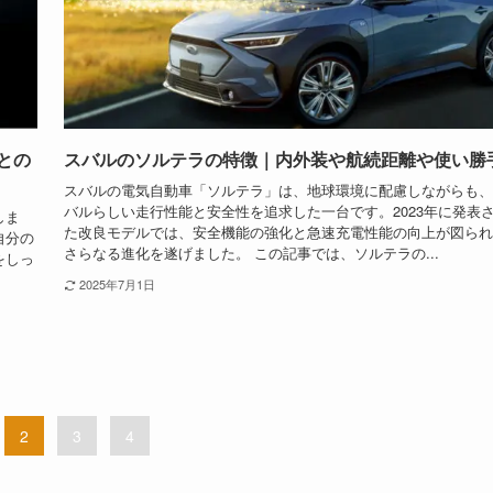
との
スバルのソルテラの特徴｜内外装や航続距離や使い勝
スバルの電気自動車「ソルテラ」は、地球環境に配慮しながらも、
バルらしい走行性能と安全性を追求した一台です。2023年に発表
しま
た改良モデルでは、安全機能の強化と急速充電性能の向上が図られ
自分の
さらなる進化を遂げました。 この記事では、ソルテラの...
をしっ
2025年7月1日
2
3
4