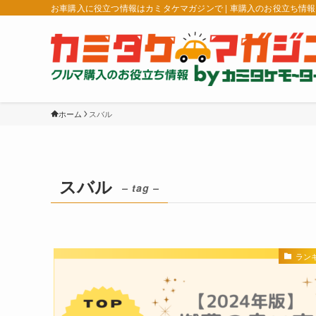
お車購入に役立つ情報はカミタケマガジンで | 車購入のお役立ち情
ホーム
スバル
スバル
– tag –
ラン