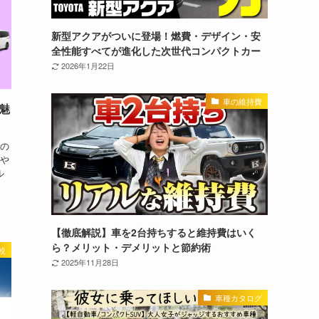
新型アクアがついに登場！燃費・デザイン・安
全性能すべてが進化した次世代コンパクトカー
2026年1月22日
車の維持費
魅
の
や
ル
【徹底解説】車を2台持ちすると維持費はいく
ら？メリット・デメリットと節約術
較
2025年11月28日
車種カタログ