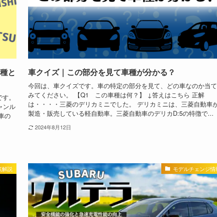
車種と
車クイズ｜この部分を見て車種が分かる？
今回は、車クイズです。車の特定の部分を見て、どの車なのか当て
みてください。 【Q1 この車種は何？】 ↓答えはこちら 正解
です。
は・・・・三菱のデリカミニでした。 デリカミニは、三菱自動車
ャンル
製造・販売している軽自動車。三菱自動車のデリカD:5の特徴で...
車の
2024年8月12日
底解説
モデルチェンジ情