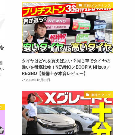
車検/メンテナンス
を
タイヤはどれを買えばよい？同じ車でタイヤの
回
違いを徹底比較！NEWNO／ECOPIA NH200／
い
REGNO【整備士が本音レビュー】
ニ
2025年12月21日
車種カタログ
グ