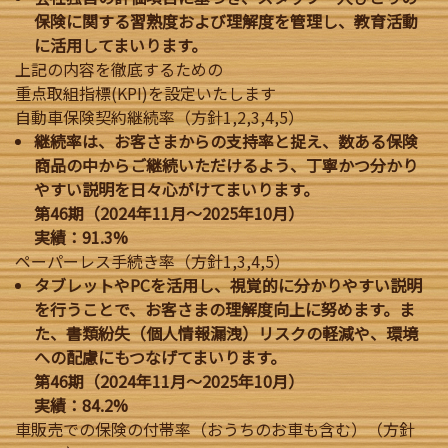
保険に関する習熟度および理解度を管理し、教育活動
に活用してまいります。
上記の内容を徹底するための
重点取組指標(KPI)を設定いたします
自動車保険契約継続率（方針1,2,3,4,5）
継続率は、お客さまからの支持率と捉え、数ある保険
商品の中からご継続いただけるよう、丁寧かつ分かり
やすい説明を日々心がけてまいります。
第46期（2024年11月～2025年10月）
実績：91.3%
ペーパーレス手続き率（方針1,3,4,5）
タブレットやPCを活用し、視覚的に分かりやすい説明
を行うことで、お客さまの理解度向上に努めます。ま
た、書類紛失（個人情報漏洩）リスクの軽減や、環境
への配慮にもつなげてまいります。
第46期（2024年11月～2025年10月）
実績：84.2%
車販売での保険の付帯率（おうちのお車も含む）（方針