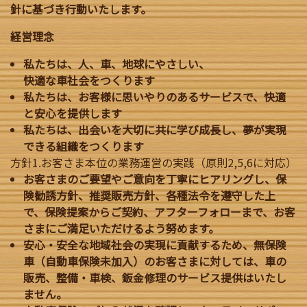
針に基づき行動いたします。
経営理念
私たちは、人、車、地球にやさしい、
快適な車社会をつくります
私たちは、お客様に思いやりのあるサービスで、快適
と安心を提供します
私たちは、出会いを大切に共に学び成長し、夢が実現
できる組織をつくります
方針1.お客さま本位の業務運営の実践（原則2,5,6に対応）
お客さまのご要望やご意向を丁寧にヒアリングし、保
険勧誘方針、推奨販売方針、各種法令を遵守した上
で、保険提案からご契約、アフターフォローまで、お客
さまにご満足いただけるよう努めます。
安心・安全な地域社会の実現に貢献するため、無保険
車（自動車保険未加入）のお客さまに対しては、車の
販売、整備・車検、鈑金修理のサービス提供はいたし
ません。