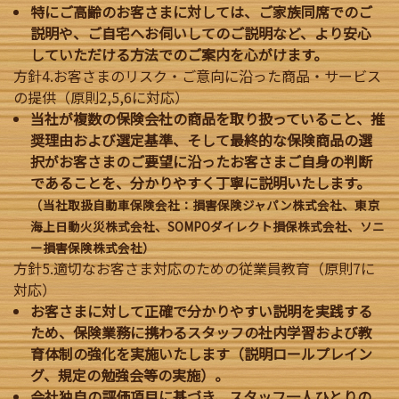
特にご高齢のお客さまに対しては、ご家族同席でのご
説明や、ご自宅へお伺いしてのご説明など、より安心
していただける方法でのご案内を心がけます。
方針4.お客さまのリスク・ご意向に沿った商品・サービス
の提供（原則2,5,6に対応）
当社が複数の保険会社の商品を取り扱っていること、推
奨理由および選定基準、そして最終的な保険商品の選
択がお客さまのご要望に沿ったお客さまご自身の判断
であることを、分かりやすく丁寧に説明いたします。
（当社取扱自動車保険会社：損害保険ジャパン株式会社、東京
海上日動火災株式会社、SOMPOダイレクト損保株式会社、ソニ
ー損害保険株式会社）
方針5.適切なお客さま対応のための従業員教育（原則7に
対応）
お客さまに対して正確で分かりやすい説明を実践する
ため、保険業務に携わるスタッフの社内学習および教
育体制の強化を実施いたします（説明ロールプレイン
グ、規定の勉強会等の実施）。
会社独自の評価項目に基づき、スタッフ一人ひとりの