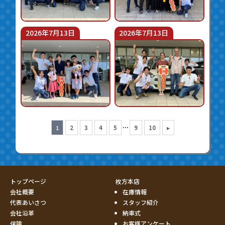
2026年7月13日
2026年7月13日
...
1
2
3
4
5
9
10
▸
トップページ
枚方本店
会社概要
在庫情報
代表あいさつ
スタッフ紹介
会社沿革
納車式
保険
お客様アンケート