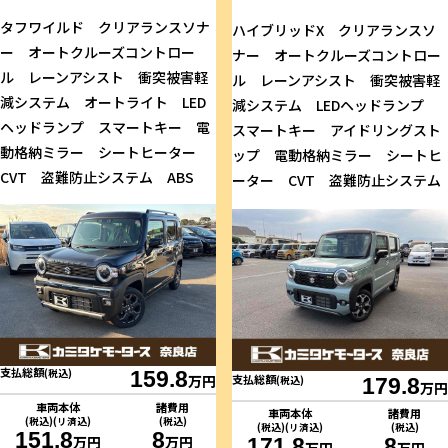
タフワイルド クリアランスソナ
ハイブリッドX クリアランスソ
ー オートクルーズコントロー
ナー オートクルーズコントロー
ル レーンアシスト 衝突被害軽
ル レーンアシスト 衝突被害軽
減システム オートライト LED
減システム LEDヘッドランプ
ヘッドランプ スマートキー 電
スマートキー アイドリングスト
動格納ミラー シートヒーター
ップ 電動格納ミラー シートヒ
CVT 盗難防止システム ABS
ーター CVT 盗難防止システム
支払総額
(税込)
159.8
支払総額
万円
(税込)
179.8
万円
車両本体
諸費用
車両本体
諸費用
(税込)(リ済込)
(税込)
(税込)(リ済込)
(税込)
151.8
8
万円
万円
171.8
8