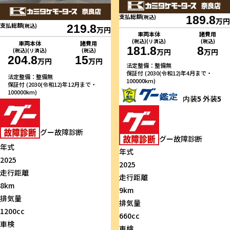
支払総額
(税込)
189.8
万円
支払総額
(税込)
219.8
万円
車両本体
諸費用
(税込)(リ済込)
(税込)
車両本体
諸費用
181.8
8
(税込)(リ済込)
(税込)
万円
万円
204.8
15
万円
万円
法定整備：整備無
保証付 (2030(令和12)年4月まで・
法定整備：整備無
100000km)
保証付 (2030(令和12)年12月まで・
100000km)
内装
5
外装
5
グー故障診断
グー故障診断
年式
年式
2025
2025
走行距離
走行距離
8km
9km
排気量
排気量
1200cc
660cc
車検
車検