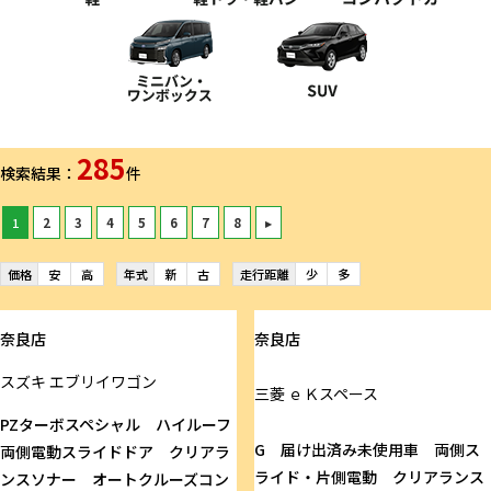
285
検索結果：
件
1
2
3
4
5
6
7
8
▸
価格
安
高
年式
新
古
走行距離
少
多
奈良店
奈良店
スズキ
エブリイワゴン
三菱
ｅＫスペース
PZターボスペシャル ハイルーフ
G 届け出済み未使用車 両側ス
両側電動スライドドア クリアラ
ライド・片側電動 クリアランス
ンスソナー オートクルーズコン