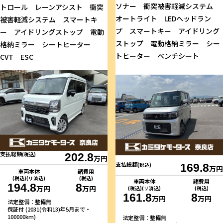
ソナー 衝突被害軽減システム
トロール レーンアシスト 衝突
オートライト LEDヘッドラン
被害軽減システム スマートキ
プ スマートキー アイドリング
ー アイドリングストップ 電動
ストップ 電動格納ミラー シー
格納ミラー シートヒーター
トヒーター ベンチシート
CVT ESC
支払総額
(税込)
202.8
万円
支払総額
(税込)
169.8
万円
車両本体
諸費用
(税込)(リ済込)
(税込)
車両本体
諸費用
194.8
8
万円
万円
(税込)(リ済込)
(税込)
161.8
8
万円
万円
法定整備：整備無
保証付 (2031(令和13)年5月まで・
100000km)
法定整備：整備無