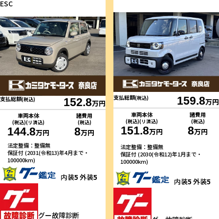
ESC
支払総額
(税込)
159.8
支払総額
(税込)
152.8
万円
万円
車両本体
諸費用
車両本体
諸費用
(税込)(リ済込)
(税込)
(税込)(リ済込)
(税込)
151.8
8
144.8
8
万円
万円
万円
万円
法定整備：整備無
法定整備：整備無
保証付 (2031(令和13)年4月まで・
保証付 (2030(令和12)年1月まで・
100000km)
100000km)
内装
5
外装
5
内装
5
外装
5
グー故障診断