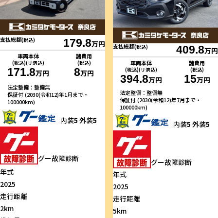
支払総額
(税込)
179.8
万円
支払総額
(税込)
409.8
万円
車両本体
諸費用
車両本体
諸費用
(税込)(リ済込)
(税込)
171.8
8
(税込)(リ済込)
(税込)
万円
万円
394.8
15
万円
万円
法定整備：整備無
法定整備：整備無
保証付 (2030(令和12)年1月まで・
保証付 (2030(令和12)年7月まで・
100000km)
100000km)
内装
5
外装
5
内装
5
外装
5
グー故障診断
グー故障診断
年式
年式
2025
2025
走行距離
走行距離
2km
5km