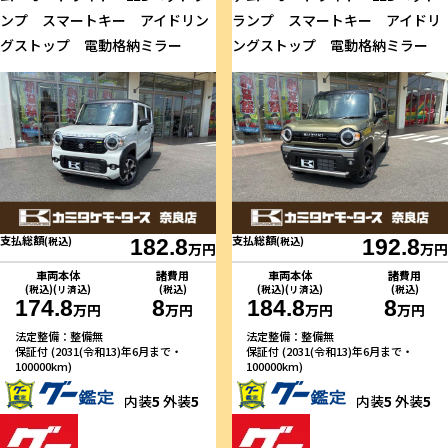
ンプ スマートキー アイドリン
ランプ スマートキー アイドリ
グストップ 電動格納ミラー
ングストップ 電動格納ミラー
支払総額
支払総額
(税込)
182.8
(税込)
192.8
万円
万円
車両本体
諸費用
車両本体
諸費用
(税込)(リ済込)
(税込)
(税込)(リ済込)
(税込)
174.8
8
184.8
8
万円
万円
万円
万円
法定整備：整備無
法定整備：整備無
保証付 (2031(令和13)年6月まで・
保証付 (2031(令和13)年6月まで・
100000km)
100000km)
内装
5
外装
5
内装
5
外装
5