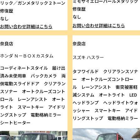
ミモザイエローパールメタリック
リック／ガンメタリック２トーン
修復歴
修復歴
なし
なし
お問い合わせ
詳細はこちら
お問い合わせ
詳細はこちら
奈良店
奈良店
ホンダ
Ｎ－ＢＯＸカスタム
スズキ
ハスラー
コーディネートスタイル 届け出
タフワイルド クリアランスソナ
済み未使用車 バックカメラ 両
ー オートクルーズコントロー
側電動スライドドア クリアラン
ル レーンアシスト 衝突被害軽
スソナー オートクルーズコント
減システム オートライト LED
ロール レーンアシスト オート
ヘッドランプ ヘッドライトウォ
ライト スマートキー アイドリ
ッシャー スマートキー アイド
ングストップ 電動格納ミラー
リングストップ 電動格納ミラー
シートヒーター