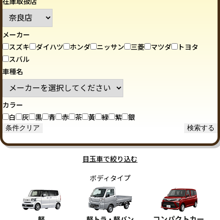
在庫取扱店
メーカー
スズキ
ダイハツ
ホンダ
ニッサン
三菱
マツダ
トヨタ
スバル
車種名
カラー
白
灰
黒
青
赤
茶
黃
緑
紫
銀
目玉車で絞り込む
ボディタイプ