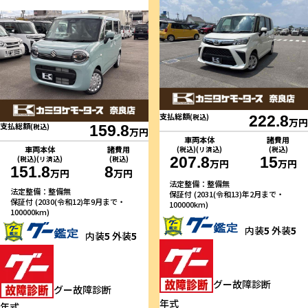
支払総額
(税込)
222.8
万円
支払総額
(税込)
159.8
万円
車両本体
諸費用
車両本体
諸費用
(税込)(リ済込)
(税込)
207.8
15
(税込)(リ済込)
(税込)
万円
万円
151.8
8
万円
万円
法定整備：整備無
法定整備：整備無
保証付 (2031(令和13)年2月まで・
保証付 (2030(令和12)年9月まで・
100000km)
100000km)
内装
5
外装
5
内装
5
外装
5
グー故障診断
グー故障診断
年式
年式