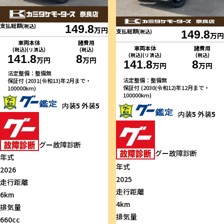
支払総額
(税込)
149.8
万円
支払総額
(税込)
149.8
万円
車両本体
諸費用
車両本体
諸費用
(税込)(リ済込)
(税込)
(税込)(リ済込)
(税込)
141.8
8
万円
万円
141.8
8
万円
万円
法定整備：整備無
法定整備：整備無
保証付 (2031(令和13)年2月まで・
保証付 (2030(令和12)年12月まで・
100000km)
100000km)
内装
5
外装
5
内装
5
外装
5
グー故障診断
グー故障診断
年式
年式
2026
2025
走行距離
走行距離
6km
4km
排気量
排気量
660cc