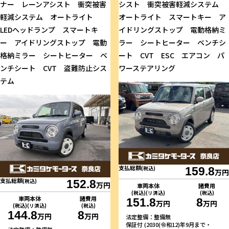
ナー レーンアシスト 衝突被害
シスト 衝突被害軽減システム
軽減システム オートライト
オートライト スマートキー ア
LEDヘッドランプ スマートキ
イドリングストップ 電動格納ミ
ー アイドリングストップ 電動
ラー シートヒーター ベンチシ
格納ミラー シートヒーター ベ
ート CVT ESC エアコン パ
ンチシート CVT 盗難防止シス
ワーステアリング
テム
支払総額
(税込)
159.8
万円
支払総額
(税込)
152.8
万円
車両本体
諸費用
(税込)(リ済込)
(税込)
車両本体
諸費用
151.8
8
万円
万円
(税込)(リ済込)
(税込)
144.8
8
万円
万円
法定整備：整備無
保証付 (2030(令和12)年9月まで・