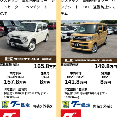
グストップ 電動格納ミラー シ
グストップ 電動格納ミラー ベ
ートヒーター ベンチシート
ンチシート CVT 盗難防止シス
CVT
テム
支払総額
支払総額
(税込)
165.8
(税込)
149.8
万円
万円
車両本体
諸費用
車両本体
諸費用
(税込)(リ済込)
(税込)
(税込)(リ済込)
(税込)
157.8
8
141.8
8
万円
万円
万円
万円
法定整備：整備無
法定整備：整備無
保証付 (2030(令和12)年12月まで・
保証付 (2031(令和13)年3月まで・
100000km)
100000km)
内装
5
外装
5
内装
5
外装
5