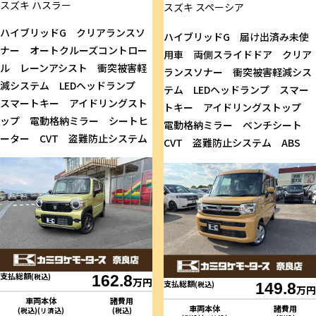
スズキ
ハスラー
スズキ
スペーシア
ハイブリッドG クリアランスソ
ハイブリッドG 届け出済み未使
ナー オートクルーズコントロー
用車 両側スライドドア クリア
ル レーンアシスト 衝突被害軽
ランスソナー 衝突被害軽減シス
減システム LEDヘッドランプ
テム LEDヘッドランプ スマー
スマートキー アイドリングスト
トキー アイドリングストップ
ップ 電動格納ミラー シートヒ
電動格納ミラー ベンチシート
ーター CVT 盗難防止システム
CVT 盗難防止システム ABS
支払総額
(税込)
162.8
万円
支払総額
(税込)
149.8
万円
車両本体
諸費用
車両本体
諸費用
(税込)(リ済込)
(税込)