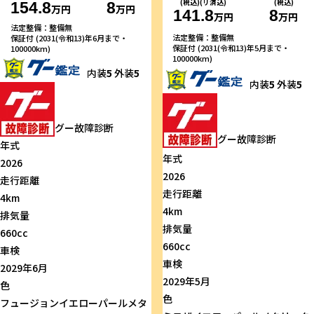
(税込)(リ済込)
(税込)
154.8
8
万円
万円
141.8
8
万円
万円
法定整備：整備無
法定整備：整備無
保証付 (2031(令和13)年6月まで・
保証付 (2031(令和13)年5月まで・
100000km)
100000km)
内装
5
外装
5
内装
5
外装
5
グー故障診断
グー故障診断
年式
年式
2026
2026
走行距離
走行距離
4km
4km
排気量
排気量
660cc
660cc
車検
車検
2029年6月
2029年5月
色
色
フュージョンイエローパールメタ