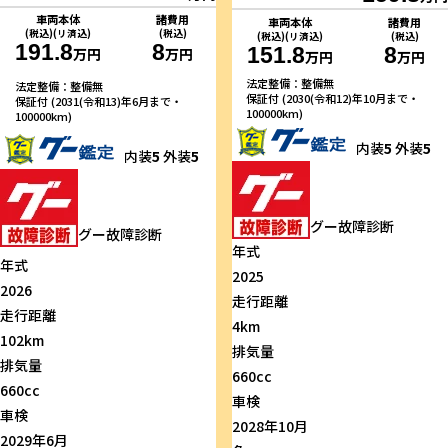
車両本体
諸費用
車両本体
諸費用
(税込)(リ済込)
(税込)
(税込)(リ済込)
(税込)
191.8
8
151.8
8
万円
万円
万円
万円
法定整備：整備無
法定整備：整備無
保証付 (2030(令和12)年10月まで・
保証付 (2031(令和13)年6月まで・
100000km)
100000km)
内装
5
外装
5
内装
5
外装
5
グー故障診断
グー故障診断
年式
年式
2025
2026
走行距離
走行距離
4km
102km
排気量
排気量
660cc
660cc
車検
車検
2028年10月
2029年6月