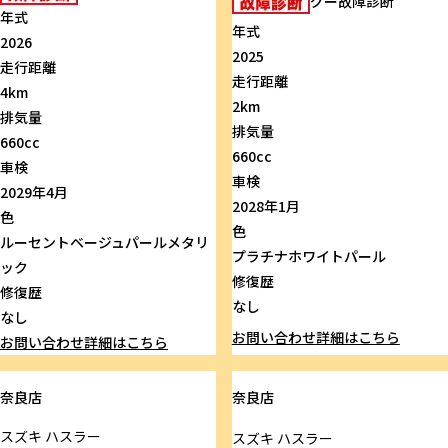
グー故障診断
年式
年式
2026
2025
走行距離
走行距離
4km
2km
排気量
排気量
660cc
660cc
車検
車検
2029年4月
2028年1月
色
色
ルーセントベージュパールメタリ
プラチナホワイトパール
ック
修復歴
修復歴
なし
なし
お問い合わせ
詳細はこちら
お問い合わせ
詳細はこちら
奈良店
奈良店
スズキ
ハスラー
スズキ
ハスラー