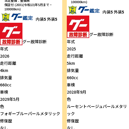
法定整備：整備無
100000km)
保証付 (2031(令和13)年5月まで・
100000km)
内装
5
外装
5
内装
5
外装
5
グー故障診断
グー故障診断
年式
年式
2025
2026
走行距離
走行距離
5km
4km
排気量
排気量
660cc
660cc
車検
車検
2028年9月
2029年5月
色
色
ルーセントベージュパールメタリ
フォギーブルーパールメタリック
ック
修復歴
修復歴
なし
なし