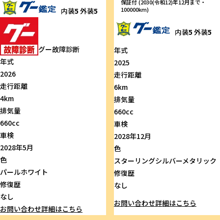
保証付 (2030(令和12)年12月まで・
100000km)
内装
5
外装
5
内装
5
外装
5
グー故障診断
年式
年式
2025
2026
走行距離
走行距離
6km
4km
排気量
排気量
660cc
660cc
車検
車検
2028年12月
2028年5月
色
色
スターリングシルバーメタリック
パールホワイト
修復歴
修復歴
なし
なし
お問い合わせ
詳細はこちら
お問い合わせ
詳細はこちら