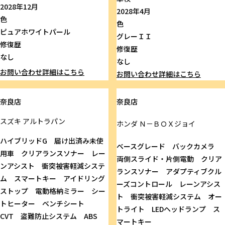
2028年12月
2028年4月
色
色
ピュアホワイトパール
グレーＩＩ
修復歴
修復歴
なし
なし
お問い合わせ
詳細はこちら
お問い合わせ
詳細はこちら
奈良店
奈良店
スズキ
アルトラパン
ホンダ
Ｎ－ＢＯＸジョイ
ハイブリッドG 届け出済み未使
ベースグレード バックカメラ
用車 クリアランスソナー レー
両側スライド・片側電動 クリア
ンアシスト 衝突被害軽減システ
ランスソナー アダプティブクル
ム スマートキー アイドリング
ーズコントロール レーンアシス
ストップ 電動格納ミラー シー
ト 衝突被害軽減システム オー
トヒーター ベンチシート
トライト LEDヘッドランプ ス
CVT 盗難防止システム ABS
マートキー