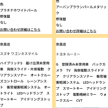
色
色
アーバンブラウンパールメタリッ
プラチナホワイトパール
ク
修復歴
修復歴
なし
なし
お問い合わせ
詳細はこちら
お問い合わせ
詳細はこちら
奈良店
奈良店
スズキ
ワゴンＲスマイル
トヨタ
ルーミー
ハイブリッドS 届け出済未使用
G 登録済み未使用車 バックカ
車 両側スライド・片側電動 ク
メラ TV 両側電動スライドド
リアランスソナー オートクルー
ア クリアランスソナー 衝突被
ズコントロール レーンアシス
害軽減システム LEDヘッドラン
ト 衝突被害軽減システム オー
プ スマートキー アイドリング
トライト LEDヘッドランプ ス
ストップ 電動格納ミラー ウォ
マートキー アイドリングストッ
ークスルー CVT
プ