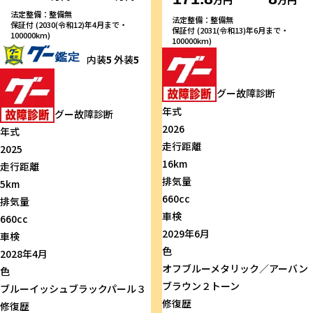
万円
万円
法定整備：整備無
法定整備：整備無
保証付 (2030(令和12)年4月まで・
保証付 (2031(令和13)年6月まで・
100000km)
100000km)
内装
5
外装
5
グー故障診断
年式
グー故障診断
2026
年式
走行距離
2025
16km
走行距離
排気量
5km
660cc
排気量
車検
660cc
2029年6月
車検
色
2028年4月
オフブルーメタリック／アーバン
色
ブラウン２トーン
ブルーイッシュブラックパール３
修復歴
修復歴