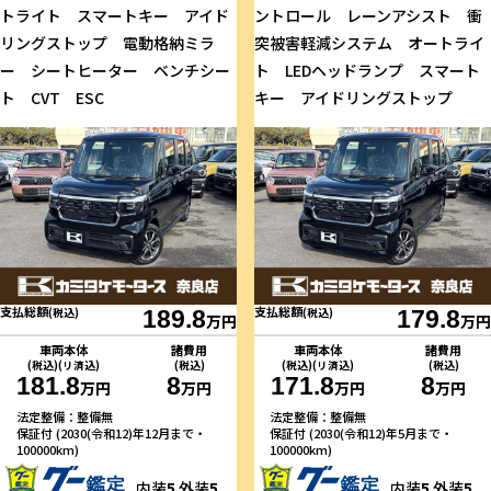
トライト スマートキー アイド
ントロール レーンアシスト 衝
リングストップ 電動格納ミラ
突被害軽減システム オートライ
ー シートヒーター ベンチシー
ト LEDヘッドランプ スマート
ト CVT ESC
キー アイドリングストップ
支払総額
支払総額
(税込)
189.8
(税込)
179.8
万円
万円
車両本体
諸費用
車両本体
諸費用
(税込)(リ済込)
(税込)
(税込)(リ済込)
(税込)
181.8
8
171.8
8
万円
万円
万円
万円
法定整備：整備無
法定整備：整備無
保証付 (2030(令和12)年12月まで・
保証付 (2030(令和12)年5月まで・
100000km)
100000km)
内装
5
外装
5
内装
5
外装
5