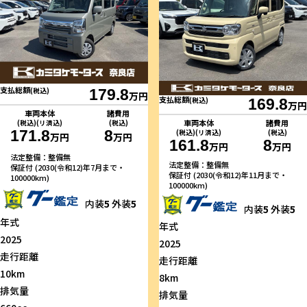
支払総額
(税込)
179.8
万円
支払総額
(税込)
169.8
万円
車両本体
諸費用
車両本体
諸費用
(税込)(リ済込)
(税込)
171.8
8
(税込)(リ済込)
(税込)
万円
万円
161.8
8
万円
万円
法定整備：整備無
法定整備：整備無
保証付 (2030(令和12)年7月まで・
保証付 (2030(令和12)年11月まで・
100000km)
100000km)
内装
5
外装
5
内装
5
外装
5
年式
年式
2025
2025
走行距離
走行距離
10km
8km
排気量
排気量