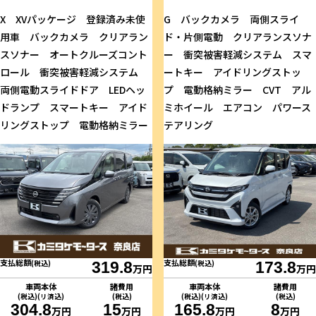
X XVパッケージ 登録済み未使
G バックカメラ 両側スライ
用車 バックカメラ クリアラン
ド・片側電動 クリアランスソナ
スソナー オートクルーズコント
ー 衝突被害軽減システム スマ
ロール 衝突被害軽減システム
ートキー アイドリングストッ
両側電動スライドドア LEDヘッ
プ 電動格納ミラー CVT アル
ドランプ スマートキー アイド
ミホイール エアコン パワース
リングストップ 電動格納ミラー
テアリング
支払総額
支払総額
(税込)
319.8
(税込)
173.8
万円
万円
車両本体
諸費用
車両本体
諸費用
(税込)(リ済込)
(税込)
(税込)(リ済込)
(税込)
304.8
15
165.8
8
万円
万円
万円
万円