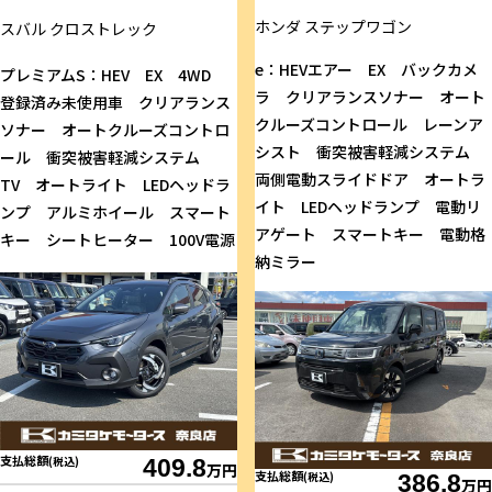
ホンダ
ステップワゴン
スバル
クロストレック
e：HEVエアー EX バックカメ
プレミアムS：HEV EX 4WD
ラ クリアランスソナー オート
登録済み未使用車 クリアランス
クルーズコントロール レーンア
ソナー オートクルーズコントロ
シスト 衝突被害軽減システム
ール 衝突被害軽減システム
両側電動スライドドア オートラ
TV オートライト LEDヘッドラ
イト LEDヘッドランプ 電動リ
ンプ アルミホイール スマート
アゲート スマートキー 電動格
キー シートヒーター 100V電源
納ミラー
支払総額
(税込)
409.8
万円
支払総額
(税込)
386.8
万円