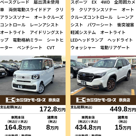
ベースグレード 届出済未使用
スポーツ EX 4WD 全周囲カメ
車 両側電動スライドドア クリ
ラ クリアランスソナー オート
アランスソナー オートクルーズ
クルーズコントロール レーンア
コントロール レーンアシスト
シスト パワーシート 衝突被害
オートライト アイドリングスト
軽減システム オートライト
ップ 電動格納ミラー シートヒ
LEDヘッドランプ ヘッドライト
ーター ベンチシート CVT
ウォッシャー 電動リアゲート
支払総額
支払総額
(税込)
172.8
(税込)
449.8
万円
万円
車両本体
諸費用
車両本体
諸費用
(税込)(リ済込)
(税込)
(税込)(リ済込)
(税込)
164.8
8
434.8
15
万円
万円
万円
万円
法定整備：整備無
法定整備：整備無