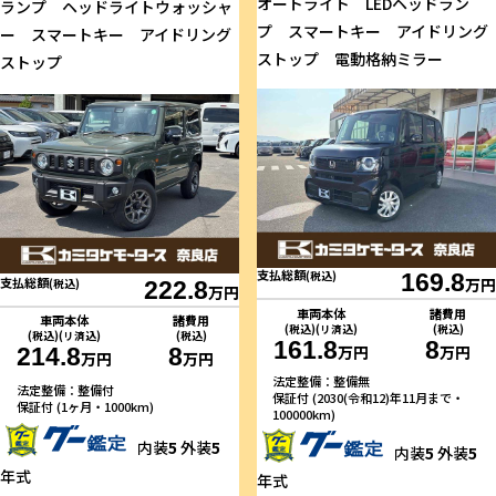
オートライト LEDヘッドラン
ランプ ヘッドライトウォッシャ
プ スマートキー アイドリング
ー スマートキー アイドリング
ストップ 電動格納ミラー
ストップ
支払総額
(税込)
169.8
支払総額
万円
(税込)
222.8
万円
車両本体
諸費用
車両本体
諸費用
(税込)(リ済込)
(税込)
(税込)(リ済込)
(税込)
161.8
8
万円
万円
214.8
8
万円
万円
法定整備：整備無
法定整備：整備付
保証付 (2030(令和12)年11月まで・
保証付 (1ヶ月・1000km)
100000km)
内装
5
外装
5
内装
5
外装
5
年式
年式