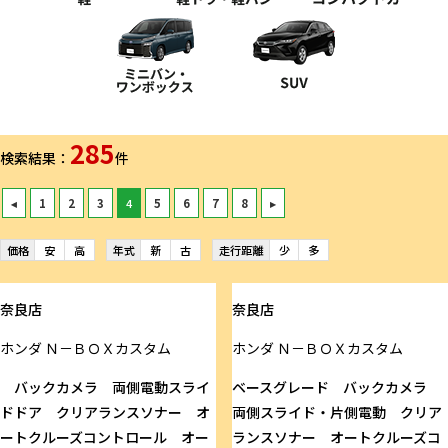
285
検索結果：
件
◂
1
2
3
4
5
6
7
8
▸
価格
安
高
年式
新
古
走行距離
少
多
奈良店
奈良店
ホンダ
Ｎ－ＢＯＸカスタム
ホンダ
Ｎ－ＢＯＸカスタム
バックカメラ 両側電動スライ
ベースグレード バックカメラ
ドドア クリアランスソナー オ
両側スライド・片側電動 クリア
ートクルーズコントロール オー
ランスソナー オートクルーズコ