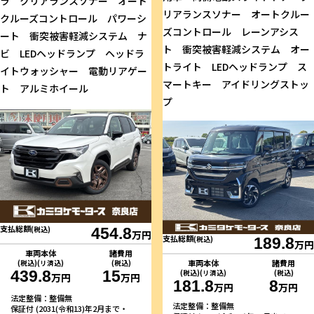
ラ クリアランスソナー オート
リアランスソナー オートクルー
クルーズコントロール パワーシ
ズコントロール レーンアシス
ート 衝突被害軽減システム ナ
ト 衝突被害軽減システム オー
ビ LEDヘッドランプ ヘッドラ
トライト LEDヘッドランプ ス
イトウォッシャー 電動リアゲー
マートキー アイドリングストッ
ト アルミホイール
プ
支払総額
(税込)
454.8
万円
支払総額
(税込)
189.8
万円
車両本体
諸費用
車両本体
諸費用
(税込)(リ済込)
(税込)
439.8
15
(税込)(リ済込)
(税込)
万円
万円
181.8
8
万円
万円
法定整備：整備無
法定整備：整備無
保証付 (2031(令和13)年2月まで・