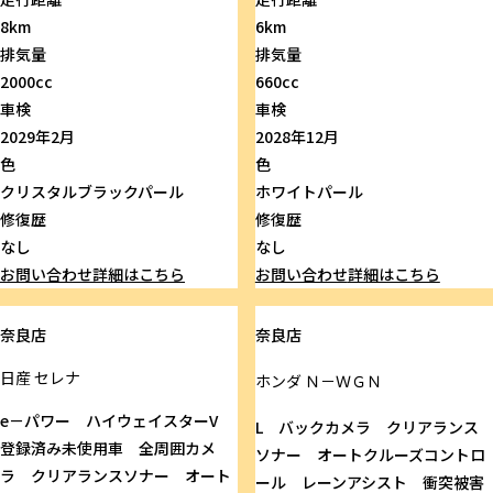
8km
6km
排気量
排気量
2000cc
660cc
車検
車検
2029年2月
2028年12月
色
色
クリスタルブラックパール
ホワイトパール
修復歴
修復歴
なし
なし
お問い合わせ
詳細はこちら
お問い合わせ
詳細はこちら
奈良店
奈良店
日産
セレナ
ホンダ
Ｎ－ＷＧＮ
e－パワー ハイウェイスターV
L バックカメラ クリアランス
登録済み未使用車 全周囲カメ
ソナー オートクルーズコントロ
ラ クリアランスソナー オート
ール レーンアシスト 衝突被害