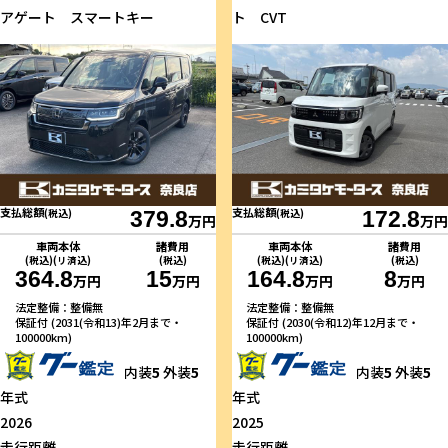
アゲート スマートキー
ト CVT
支払総額
支払総額
(税込)
379.8
(税込)
172.8
万円
万円
車両本体
諸費用
車両本体
諸費用
(税込)(リ済込)
(税込)
(税込)(リ済込)
(税込)
364.8
15
164.8
8
万円
万円
万円
万円
法定整備：整備無
法定整備：整備無
保証付 (2031(令和13)年2月まで・
保証付 (2030(令和12)年12月まで・
100000km)
100000km)
内装
5
外装
5
内装
5
外装
5
年式
年式
2026
2025
走行距離
走行距離