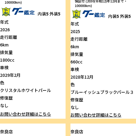
保証付 (2030(令和12)年12月まで・
100000km)
100000km)
内装
5
外装
5
内装
5
外装
5
年式
年式
2026
2025
走行距離
走行距離
6km
6km
排気量
排気量
1800cc
660cc
車検
車検
2029年2月
2028年12月
色
色
クリスタルホワイトパール
ブルーイッシュブラックパール３
修復歴
修復歴
なし
なし
お問い合わせ
詳細はこちら
お問い合わせ
詳細はこちら
奈良店
奈良店