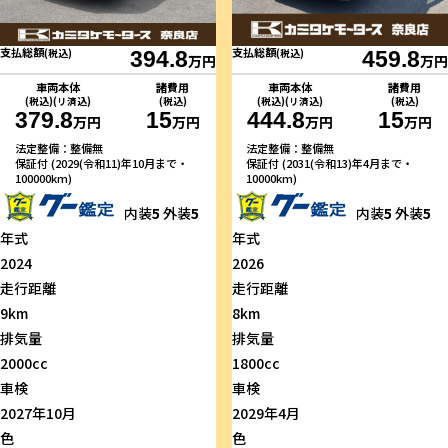
支払総額
支払総額
(税込)
394.8
(税込)
459.8
万円
万円
車両本体
諸費用
車両本体
諸費用
(税込)(リ済込)
(税込)
(税込)(リ済込)
(税込)
379.8
15
444.8
15
万円
万円
万円
万円
法定整備：整備無
法定整備：整備無
保証付 (2029(令和11)年10月まで・
保証付 (2031(令和13)年4月まで・
100000km)
10000km)
内装
5
外装
5
内装
5
外装
5
年式
年式
2024
2026
走行距離
走行距離
9km
8km
排気量
排気量
2000cc
1800cc
車検
車検
2027年10月
2029年4月
色
色