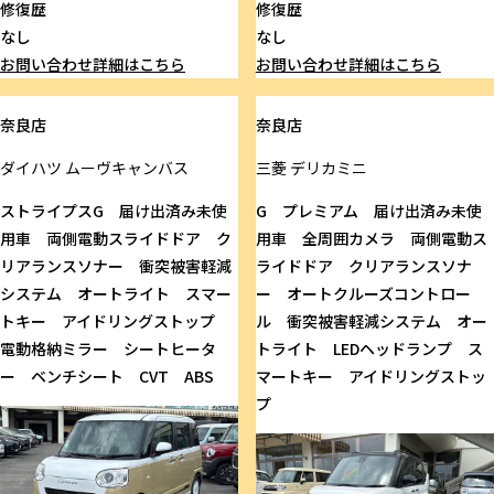
修復歴
修復歴
なし
なし
お問い合わせ
詳細はこちら
お問い合わせ
詳細はこちら
奈良店
奈良店
ダイハツ
ムーヴキャンバス
三菱
デリカミニ
ストライプスG 届け出済み未使
G プレミアム 届け出済み未使
用車 両側電動スライドドア ク
用車 全周囲カメラ 両側電動ス
リアランスソナー 衝突被害軽減
ライドドア クリアランスソナ
システム オートライト スマー
ー オートクルーズコントロー
トキー アイドリングストップ
ル 衝突被害軽減システム オー
電動格納ミラー シートヒータ
トライト LEDヘッドランプ ス
ー ベンチシート CVT ABS
マートキー アイドリングストッ
プ