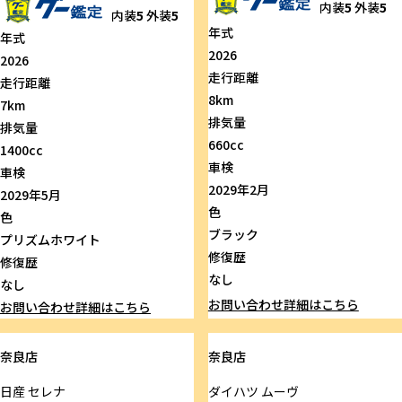
内装
5
外装
5
内装
5
外装
5
年式
年式
2026
2026
走行距離
走行距離
8km
7km
排気量
排気量
660cc
1400cc
車検
車検
2029年2月
2029年5月
色
色
ブラック
プリズムホワイト
修復歴
修復歴
なし
なし
お問い合わせ
詳細はこちら
お問い合わせ
詳細はこちら
奈良店
奈良店
日産
セレナ
ダイハツ
ムーヴ