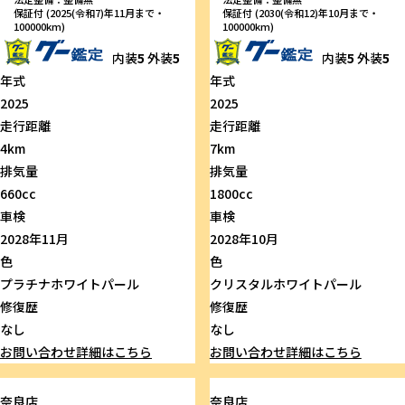
保証付 (2025(令和7)年11月まで・
保証付 (2030(令和12)年10月まで・
100000km)
100000km)
内装
5
外装
5
内装
5
外装
5
年式
年式
2025
2025
走行距離
走行距離
4km
7km
排気量
排気量
660cc
1800cc
車検
車検
2028年11月
2028年10月
色
色
プラチナホワイトパール
クリスタルホワイトパール
修復歴
修復歴
なし
なし
お問い合わせ
詳細はこちら
お問い合わせ
詳細はこちら
奈良店
奈良店