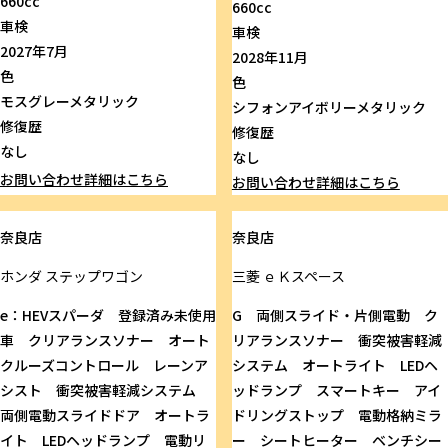
660cc
660cc
車検
車検
2027年7月
2028年11月
色
色
モスグレーメタリック
シフォンアイボリーメタリック
修復歴
修復歴
なし
なし
お問い合わせ
詳細はこちら
お問い合わせ
詳細はこちら
奈良店
奈良店
ホンダ
ステップワゴン
三菱
ｅＫスペース
e：HEVスパーダ 登録済み未使用
G 両側スライド・片側電動 ク
車 クリアランスソナー オート
リアランスソナー 衝突被害軽減
クルーズコントロール レーンア
システム オートライト LEDヘ
シスト 衝突被害軽減システム
ッドランプ スマートキー アイ
両側電動スライドドア オートラ
ドリングストップ 電動格納ミラ
イト LEDヘッドランプ 電動リ
ー シートヒーター ベンチシー