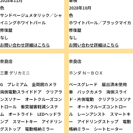
2028年11月
車検
色
2028年10月
サンドベージュメタリック／シャ
色
イニングホワイトパール
ホワイトパール／ブラックマイカ
修復歴
修復歴
なし
なし
お問い合わせ
詳細はこちら
お問い合わせ
詳細はこちら
奈良店
奈良店
三菱
デリカミニ
ホンダ
Ｎ－ＢＯＸ
G プレミアム 全周囲カメラ
ベースグレード 届出済未使用
両側電動スライドドア クリアラ
車 バックカメラ 両側スライ
ンスソナー オートクルーズコン
ド・片側電動 クリアランスソナ
トロール 衝突被害軽減システ
ー オートクルーズコントロー
ム オートライト LEDヘッドラ
ル レーンアシスト スマートキ
ンプ スマートキー アイドリン
ー アイドリングストップ 電動
グストップ 電動格納ミラー
格納ミラー シートヒーター