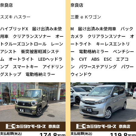
奈良店
奈良店
スズキ
ハスラー
三菱
ｅＫワゴン
ハイブリッドX 届け出済み未使
M 届け出済み未使用車 バック
用車 クリアランスソナー オー
カメラ クリアランスソナー オ
トクルーズコントロール レーン
ートライト キーレスエントリ
アシスト 衝突被害軽減システ
ー 電動格納ミラー ベンチシー
ム オートライト LEDヘッドラ
ト CVT ABS ESC エアコ
ンプ スマートキー アイドリン
ン パワーステアリング パワー
グストップ 電動格納ミラー
ウィンドウ
支払総額
支払総額
(税込)
174.8
(税込)
119.8