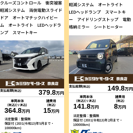
クルーズコントロール 衝突被害
軽減システム オートライト
軽減システム 両側電動スライド
LEDヘッドランプ スマートキ
ドア オートマチックハイビー
ー アイドリングストップ 電動
ム オートライト LEDヘッドラ
格納ミラー シートヒーター
ンプ スマートキー
支払総額
(税込)
149.8
万円
支払総額
(税込)
379.8
万円
車両本体
諸費用
車両本体
諸費用
(税込)(リ済込)
(税込)
141.8
8
(税込)(リ済込)
(税込)
万円
万円
364.8
15
万円
万円
法定整備：整備無
法定整備：整備無
保証付 (2031(令和13)年2月まで・
保証付 (2031(令和13)年5月まで・
100000km)
100000km)