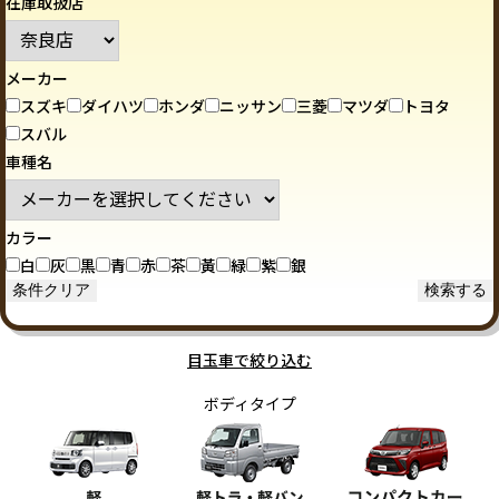
在庫取扱店
メーカー
スズキ
ダイハツ
ホンダ
ニッサン
三菱
マツダ
トヨタ
スバル
車種名
カラー
白
灰
黒
青
赤
茶
黃
緑
紫
銀
目玉車で絞り込む
ボディタイプ