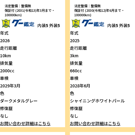
法定整備：整備無
法定整備：整備無
保証付 (2031(令和13)年3月まで・
保証付 (2030(令和12)年6月まで・
100000km)
100000km)
内装
5
外装
5
内装
5
外装
5
年式
年式
2026
2025
走行距離
走行距離
10km
3km
排気量
排気量
2000cc
660cc
車検
車検
2029年3月
2028年6月
色
色
ダークメタルグレー
シャイニングホワイトパール
修復歴
修復歴
なし
なし
お問い合わせ
詳細はこちら
お問い合わせ
詳細はこちら