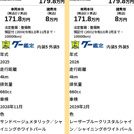
179.8
179.8
万円
万円
車両本体
諸費用
車両本体
諸費用
(税込)(リ済込)
(税込)
(税込)(リ済込)
(税込)
171.8
8
171.8
8
万円
万円
万円
万円
法定整備：整備無
法定整備：整備無
保証付 (2030(令和12)年11月まで・
保証付 (2031(令和13)年2月まで・
100000km)
100000km)
内装
5
外装
5
内装
5
外装
5
年式
年式
2025
2026
走行距離
走行距離
4km
4km
排気量
排気量
660cc
660cc
車検
車検
2028年11月
2029年2月
色
色
サンドベージュメタリック／シャ
レーザーブルークリスタルシャイ
イニングホワイトパール
ン／シャイニングホワイトパール