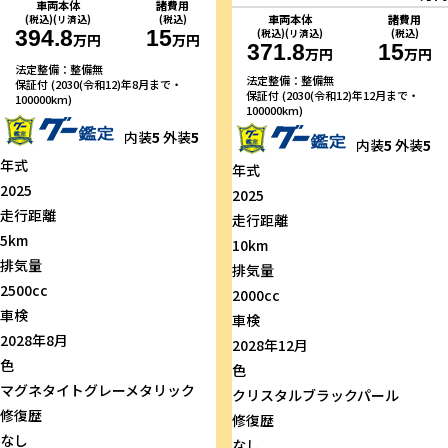
車両本体
諸費用
車両本体
諸費用
(税込)(リ済込)
(税込)
394.8
15
(税込)(リ済込)
(税込)
万円
万円
371.8
15
万円
万円
法定整備：整備無
法定整備：整備無
保証付 (2030(令和12)年8月まで・
保証付 (2030(令和12)年12月まで・
100000km)
100000km)
内装
5
外装
5
内装
5
外装
5
年式
年式
2025
2025
走行距離
走行距離
5km
10km
排気量
排気量
2500cc
2000cc
車検
車検
2028年8月
2028年12月
色
色
マグネタイトグレーメタリック
クリスタルブラックパール
修復歴
修復歴
なし
なし