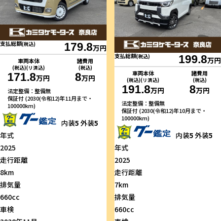
支払総額
(税込)
179.8
万円
支払総額
(税込)
199.8
万円
車両本体
諸費用
(税込)(リ済込)
(税込)
車両本体
諸費用
171.8
8
万円
万円
(税込)(リ済込)
(税込)
191.8
8
万円
万円
法定整備：整備無
保証付 (2030(令和12)年11月まで・
法定整備：整備無
100000km)
保証付 (2030(令和12)年10月まで・
100000km)
内装
5
外装
5
年式
内装
5
外装
5
2025
年式
走行距離
2025
8km
走行距離
排気量
7km
660cc
排気量
車検
660cc