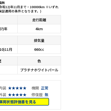
備無
(令和12)年11月まで・100000km ※いずれ
保証適用の条件となります。)
走行距離
和7)年
4km
排気量
10)11月
660cc
歴
色
プラチナホワイトパール
内装
★★★★★
機関
正常
外装
★★★★★
修復歴
無
車両状態評価書を見る