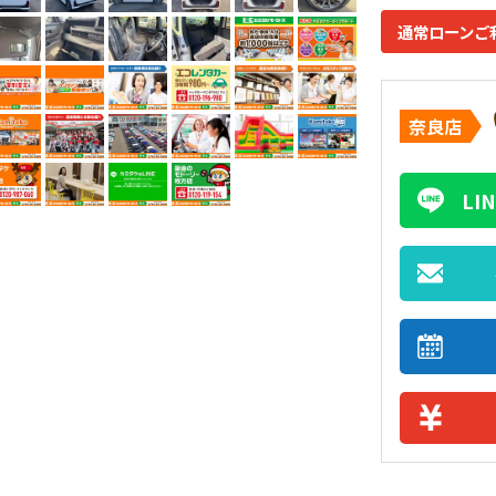
通常ローンご
奈良店
L