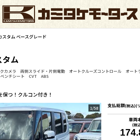
カスタム ベースグレード
スタム
ックカメラ 両側スライド・片側電動 オートクルーズコントロール オート
ンチシート CVT ABS
を保つ！クルコン付き！
支払総額
(税込)(
1
/
58
車両
(税
174.