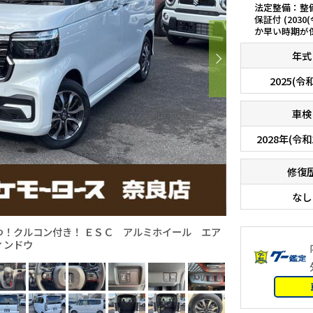
法定整備：整
保証付 (2030
か早い時期が
年式
2025(令
車検
2028年(令和
修復
なし
つ！クルコン付き！ ＥＳＣ アルミホイール エア
ィンドウ