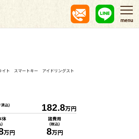
menu
ライト スマートキー アイドリングスト
リ済込)
182.8
万円
本体
諸費用
込)
(税込)
8
8
万円
万円