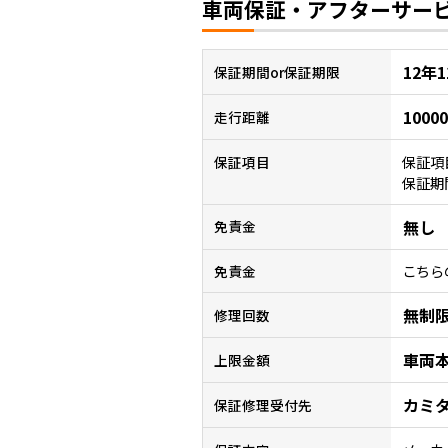
車両保証・アフターサー
12年
保証
期間or保証期限
1000
走行距離
保証項
保証項目
保証期
無し
免責金
こちら
免責金
無制
修理回数
車両
上限金額
カミ
保証修理受付先