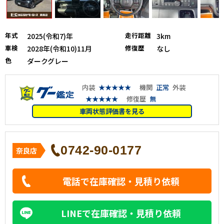
年式
走行距離
2025(令和7)年
3km
車検
修復歴
2028年(令和10)11月
なし
色
ダークグレー
内装
★★★★★
機関
正常
外装
★★★★★
修復歴
無
車両状態評価書を見る
0742-90-0177
奈良店
電話で在庫確認・見積り依頼
LINEで在庫確認・見積り依頼