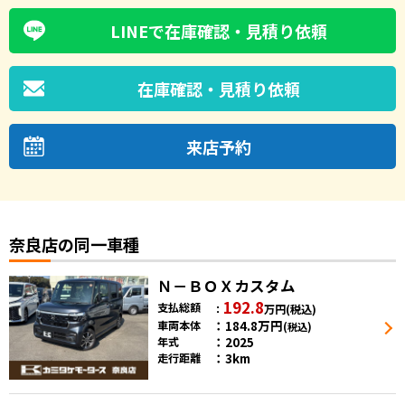
LINEで在庫確認・見積り依頼
在庫確認・見積り依頼
来店予約
奈良店の同一車種
Ｎ－ＢＯＸカスタム
192.8
支払総額
万円
(税込)
184.8
万円
車両本体
(税込)
2025
年式
3km
走行距離