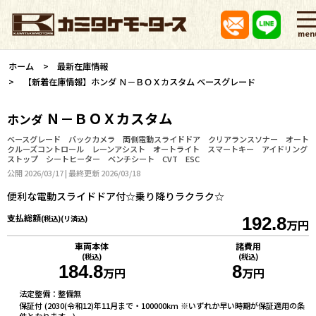
men
ホーム
最新在庫情報
【新着在庫情報】ホンダ Ｎ－ＢＯＸカスタム ベースグレード
Ｎ－ＢＯＸカスタム
ホンダ
ベースグレード バックカメラ 両側電動スライドドア クリアランスソナー オート
クルーズコントロール レーンアシスト オートライト スマートキー アイドリング
ストップ シートヒーター ベンチシート CVT ESC
公開 2026/03/17 | 最終更新 2026/03/18
便利な電動スライドドア付☆乗り降りラクラク☆
支払総額
(税込)(リ済込)
192.8
万円
車両本体
諸費用
(税込)
(税込)
184.8
8
万円
万円
法定整備：整備無
保証付 (2030(令和12)年11月まで・100000km ※いずれか早い時期が保証適用の条