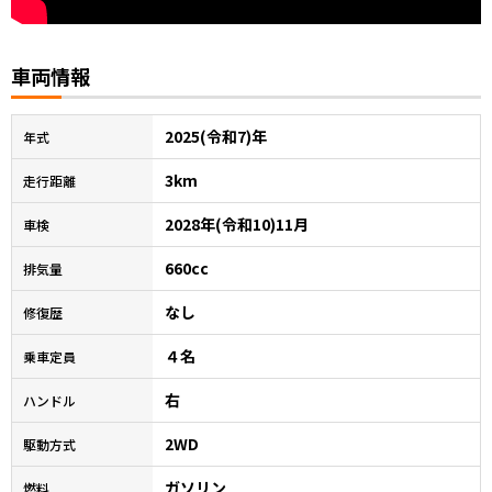
車両情報
2025(令和7)年
年式
3km
走行距離
2028年(令和10)11月
車検
660cc
排気量
なし
修復歴
４名
乗車定員
右
ハンドル
2WD
駆動方式
ガソリン
燃料