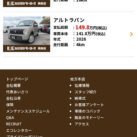
アルトラパン
149.8
支払総額
万円
(税込)
141.8
万円
車両本体
(税込)
2026
年式
4km
走行距離
トップページ
枚方本店
会社概要
在庫情報
代表あいさつ
スタッフ紹介
会社沿革
納車式
保険
お客様アンケート
メンテナンススケジュール
車検のコバック
Q&A
鈑金のモドーリー
RECRUIT
アクセス
エコレンタカー
プライバシーポリシー