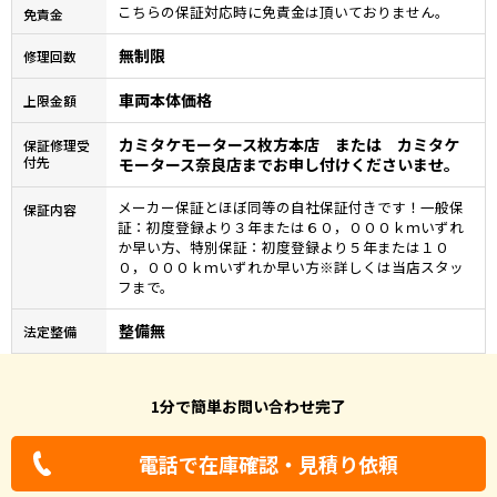
こちらの保証対応時に免責金は頂いておりません。
免責金
無制限
修理回数
車両本体価格
上限金額
カミタケモータース枚方本店 または カミタケ
保証修理受
付先
モータース奈良店までお申し付けくださいませ。
メーカー保証とほぼ同等の自社保証付きです！一般保
保証内容
証：初度登録より３年または６０，０００ｋｍいずれ
か早い方、特別保証：初度登録より５年または１０
０，０００ｋｍいずれか早い方※詳しくは当店スタッ
フまで。
整備無
法定整備
1分で簡単お問い合わせ完了
電話で在庫確認・見積り依頼