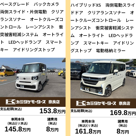
ベースグレード バックカメラ
ハイブリッドXS 両側電動スライ
両側スライド・片側電動 クリア
ドドア クリアランスソナー オ
ランスソナー オートクルーズコ
ートクルーズコントロール レー
ントロール レーンアシスト 衝
ンアシスト 衝突被害軽減システ
突被害軽減システム オートライ
ム オートライト LEDヘッドラ
ト LEDヘッドランプ スマート
ンプ スマートキー アイドリン
キー アイドリングストップ
グストップ 電動格納ミラー
支払総額
(税込)
153.8
支払総額
万円
(税込)
169.8
万円
車両本体
諸費用
車両本体
諸費用
(税込)(リ済込)
(税込)
(税込)(リ済込)
(税込)
145.8
8
万円
万円
161.8
8
万円
万円