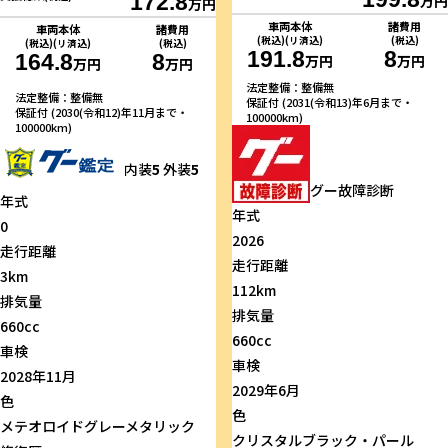
172.8
万円
万円
車両本体
諸費用
車両本体
諸費用
(税込)(リ済込)
(税込)
(税込)(リ済込)
(税込)
191.8
8
164.8
8
万円
万円
万円
万円
法定整備：整備無
法定整備：整備無
保証付 (2031(令和13)年6月まで・
保証付 (2030(令和12)年11月まで・
100000km)
100000km)
内装
5
外装
5
グー故障診断
年式
年式
0
2026
走行距離
走行距離
3km
112km
排気量
排気量
660cc
660cc
車検
車検
2028年11月
2029年6月
色
色
メテオロイドグレーメタリック
クリスタルブラック・パール