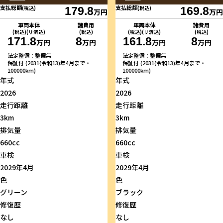
支払総額
支払総額
(税込)
179.8
(税込)
169.8
万円
万円
車両本体
諸費用
車両本体
諸費用
(税込)(リ済込)
(税込)
(税込)(リ済込)
(税込)
171.8
8
161.8
8
万円
万円
万円
万円
法定整備：整備無
法定整備：整備無
保証付 (2031(令和13)年4月まで・
保証付 (2031(令和13)年4月まで・
100000km)
100000km)
年式
年式
2026
2026
走行距離
走行距離
3km
3km
排気量
排気量
660cc
660cc
車検
車検
2029年4月
2029年4月
色
色
グリーン
ブラック
修復歴
修復歴
なし
なし