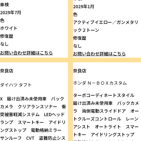
車検
2029年1月
2029年7月
色
色
アクティブイエロー／ガンメタリ
ホワイト
ック２トーン
修復歴
修復歴
なし
なし
お問い合わせ
詳細はこちら
お問い合わせ
詳細はこちら
奈良店
奈良店
ホンダ
Ｎ－ＢＯＸカスタム
ダイハツ
タフト
ターボコーディネートスタイル
X 届け出済み未使用車 バック
届け出済み未使用車 バックカメ
カメラ クリアランスソナー 衝
ラ 両側電動スライドドア オー
突被害軽減システム LEDヘッド
トクルーズコントロール レーン
ランプ スマートキー アイドリ
アシスト オートライト スマー
ングストップ 電動格納ミラー
トキー アイドリングストップ
サンルーフ CVT 盗難防止シス