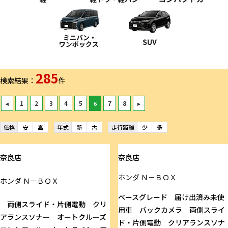
285
検索結果：
件
◂
1
2
3
4
5
6
7
8
▸
価格
安
高
年式
新
古
走行距離
少
多
奈良店
奈良店
ホンダ
Ｎ－ＢＯＸ
ホンダ
Ｎ－ＢＯＸ
ベースグレード 届け出済み未使
両側スライド・片側電動 クリ
用車 バックカメラ 両側スライ
アランスソナー オートクルーズ
ド・片側電動 クリアランスソナ