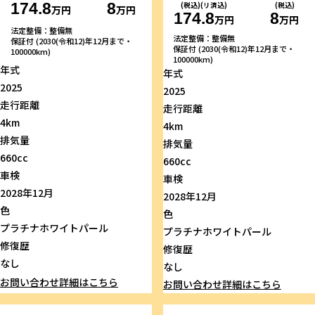
174.8
8
(税込)(リ済込)
(税込)
万円
万円
174.8
8
万円
万円
法定整備：整備無
法定整備：整備無
保証付 (2030(令和12)年12月まで・
保証付 (2030(令和12)年12月まで・
100000km)
100000km)
年式
年式
2025
2025
走行距離
走行距離
4km
4km
排気量
排気量
660cc
660cc
車検
車検
2028年12月
2028年12月
色
色
プラチナホワイトパール
プラチナホワイトパール
修復歴
修復歴
なし
なし
お問い合わせ
詳細はこちら
お問い合わせ
詳細はこちら