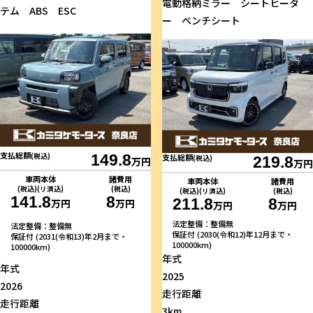
電動格納ミラー シートヒータ
テム ABS ESC
ー ベンチシート
支払総額
(税込)
149.8
支払総額
(税込)
219.8
万円
万円
車両本体
諸費用
車両本体
諸費用
(税込)(リ済込)
(税込)
(税込)(リ済込)
(税込)
141.8
8
211.8
8
万円
万円
万円
万円
法定整備：整備無
法定整備：整備無
保証付 (2030(令和12)年12月まで・
保証付 (2031(令和13)年2月まで・
100000km)
100000km)
年式
年式
2025
2026
走行距離
走行距離
3km