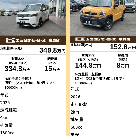
支払総額
(税込)
152.8
万円
支払総額
(税込)
349.8
万円
車両本体
諸費用
車両本体
諸費用
(税込)(リ済込)
(税込)
(税込)(リ済込)
(税込)
144.8
8
万円
万円
334.8
15
万円
万円
法定整備：整備無
法定整備：整備無
保証付 (2031(令和13)年1月まで・
保証付 (2031(令和13)年7月まで・
100000km)
100000km)
年式
年式
2026
2026
走行距離
走行距離
2km
9km
排気量
排気量
660cc
1500cc
車検