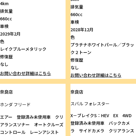
4km
排気量
排気量
660cc
660cc
車検
車検
2028年12月
2029年2月
色
色
プラチナホワイトパール／ブラッ
レイクブルーメタリック
ク２トーン
修復歴
修復歴
なし
なし
お問い合わせ
詳細はこちら
お問い合わせ
詳細はこちら
奈良店
奈良店
スバル
フォレスター
ホンダ
フリード
X－ブレイクS：HEV EX 4WD
エアー 登録済み未使用車 クリ
登録済み未使用車 バックカメ
アランスソナー オートクルーズ
ラ サイドカメラ クリアランス
コントロール レーンアシスト