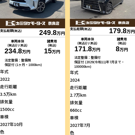
支払総額
(税込)
179.8
支払総額
万円
(税込)
249.8
万円
車両本体
諸費用
車両本体
諸費用
(税込)(リ済込)
(税込)
(税込)(リ済込)
(税込)
171.8
8
万円
万円
234.8
15
万円
万円
法定整備：整備付
法定整備：整備無
保証付 (2029(令和11)年7月まで・
保証付 (1ヶ月・1000km)
100000km)
年式
年式
2022
2024
走行距離
走行距離
3.5万km
2.7万km
排気量
排気量
1500cc
660cc
車検
車検
2027年10月
2027年7月
色
色