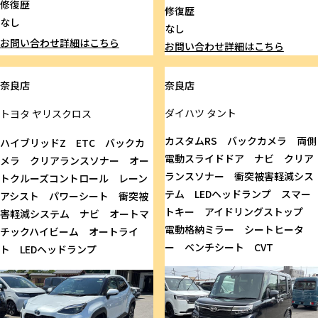
修復歴
修復歴
なし
なし
お問い合わせ
詳細はこちら
お問い合わせ
詳細はこちら
奈良店
奈良店
ダイハツ
タント
トヨタ
ヤリスクロス
カスタムRS バックカメラ 両側
ハイブリッドZ ETC バックカ
電動スライドドア ナビ クリア
メラ クリアランスソナー オー
ランスソナー 衝突被害軽減シス
トクルーズコントロール レーン
テム LEDヘッドランプ スマー
アシスト パワーシート 衝突被
トキー アイドリングストップ
害軽減システム ナビ オートマ
電動格納ミラー シートヒータ
チックハイビーム オートライ
ー ベンチシート CVT
ト LEDヘッドランプ