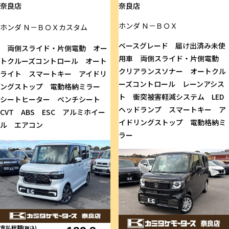
奈良店
奈良店
ホンダ
Ｎ－ＢＯＸ
ホンダ
Ｎ－ＢＯＸカスタム
ベースグレード 届け出済み未使
両側スライド・片側電動 オー
用車 両側スライド・片側電動
トクルーズコントロール オート
クリアランスソナー オートクル
ライト スマートキー アイドリ
ーズコントロール レーンアシス
ングストップ 電動格納ミラー
ト 衝突被害軽減システム LED
シートヒーター ベンチシート
ヘッドランプ スマートキー ア
CVT ABS ESC アルミホイー
イドリングストップ 電動格納ミ
ル エアコン
ラー
支払総額
(税込)