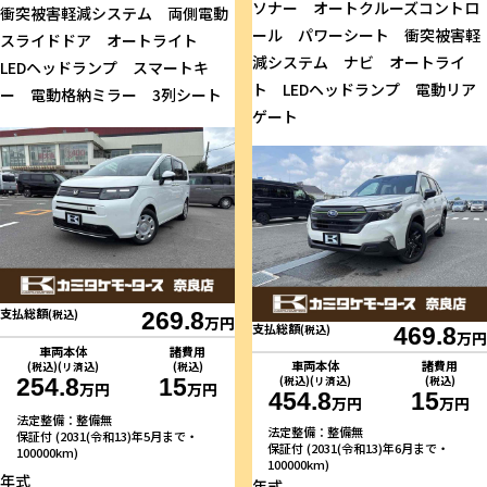
ソナー オートクルーズコントロ
衝突被害軽減システム 両側電動
ール パワーシート 衝突被害軽
スライドドア オートライト
減システム ナビ オートライ
LEDヘッドランプ スマートキ
ト LEDヘッドランプ 電動リア
ー 電動格納ミラー 3列シート
ゲート
支払総額
(税込)
269.8
万円
支払総額
(税込)
469.8
万円
車両本体
諸費用
車両本体
諸費用
(税込)(リ済込)
(税込)
254.8
15
(税込)(リ済込)
(税込)
万円
万円
454.8
15
万円
万円
法定整備：整備無
法定整備：整備無
保証付 (2031(令和13)年5月まで・
保証付 (2031(令和13)年6月まで・
100000km)
100000km)
年式
年式