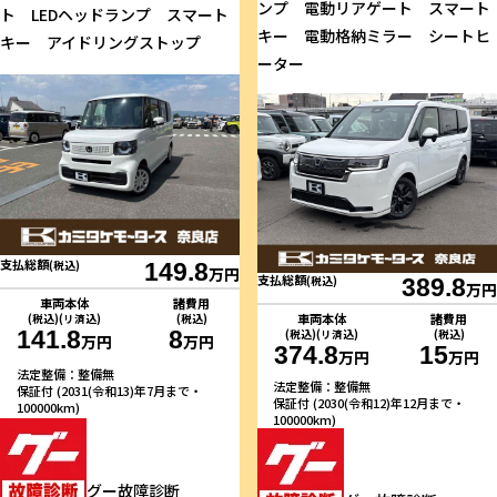
ンプ 電動リアゲート スマート
ト LEDヘッドランプ スマート
キー 電動格納ミラー シートヒ
キー アイドリングストップ
ーター
支払総額
(税込)
149.8
万円
支払総額
(税込)
389.8
万円
車両本体
諸費用
車両本体
諸費用
(税込)(リ済込)
(税込)
141.8
8
(税込)(リ済込)
(税込)
万円
万円
374.8
15
万円
万円
法定整備：整備無
法定整備：整備無
保証付 (2031(令和13)年7月まで・
保証付 (2030(令和12)年12月まで・
100000km)
100000km)
グー故障診断