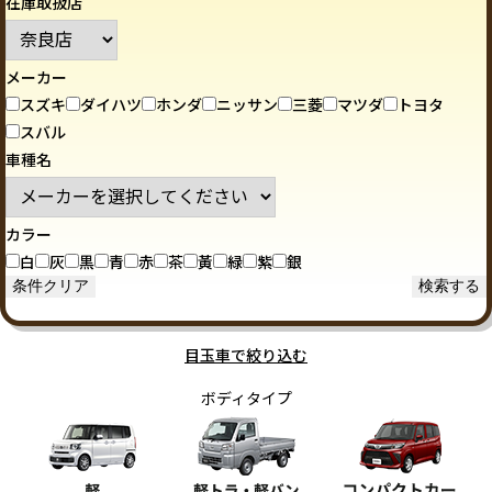
在庫取扱店
メーカー
スズキ
ダイハツ
ホンダ
ニッサン
三菱
マツダ
トヨタ
スバル
車種名
カラー
白
灰
黒
青
赤
茶
黃
緑
紫
銀
目玉車で絞り込む
ボディタイプ