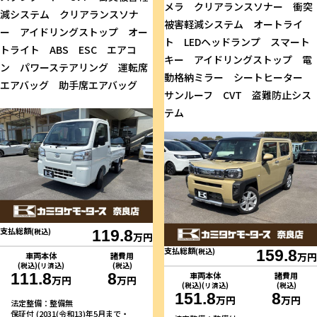
メラ クリアランスソナー 衝突
減システム クリアランスソナ
被害軽減システム オートライ
ー アイドリングストップ オー
ト LEDヘッドランプ スマート
トライト ABS ESC エアコ
キー アイドリングストップ 電
ン パワーステアリング 運転席
動格納ミラー シートヒーター
エアバッグ 助手席エアバッグ
サンルーフ CVT 盗難防止シス
テム
支払総額
(税込)
119.8
万円
支払総額
(税込)
159.8
車両本体
諸費用
万円
(税込)(リ済込)
(税込)
車両本体
諸費用
111.8
8
万円
万円
(税込)(リ済込)
(税込)
151.8
8
万円
万円
法定整備：整備無
保証付 (2031(令和13)年5月まで・