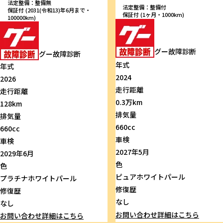
法定整備：整備無
法定整備：整備付
保証付 (2031(令和13)年6月まで・
保証付 (1ヶ月・1000km)
100000km)
グー故障診断
グー故障診断
年式
年式
2024
2026
走行距離
走行距離
0.3万km
128km
排気量
排気量
660cc
660cc
車検
車検
2027年5月
2029年6月
色
色
ピュアホワイトパール
プラチナホワイトパール
修復歴
修復歴
なし
なし
お問い合わせ
詳細はこちら
お問い合わせ
詳細はこちら