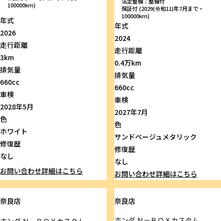
法定整備：整備付
100000km)
保証付 (2029(令和11)年7月まで・
100000km)
年式
年式
2026
2024
走行距離
走行距離
3km
0.4万km
排気量
排気量
660cc
660cc
車検
車検
2028年5月
2027年7月
色
色
ホワイト
サンドベージュメタリック
修復歴
修復歴
なし
なし
お問い合わせ
詳細はこちら
お問い合わせ
詳細はこちら
奈良店
奈良店
ホンダ
Ｎ－ＢＯＸカスタム