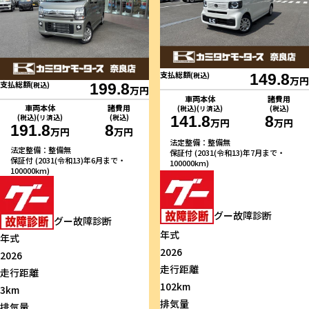
支払総額
(税込)
149.8
万円
支払総額
(税込)
199.8
万円
車両本体
諸費用
車両本体
諸費用
(税込)(リ済込)
(税込)
141.8
8
(税込)(リ済込)
(税込)
万円
万円
191.8
8
万円
万円
法定整備：整備無
法定整備：整備無
保証付 (2031(令和13)年7月まで・
保証付 (2031(令和13)年6月まで・
100000km)
100000km)
グー故障診断
グー故障診断
年式
年式
2026
2026
走行距離
走行距離
102km
3km
排気量
排気量