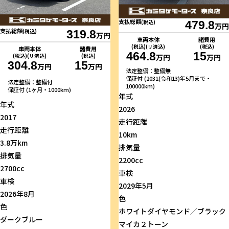
支払総額
(税込)
479.8
万円
支払総額
(税込)
319.8
万円
車両本体
諸費用
(税込)(リ済込)
(税込)
車両本体
諸費用
464.8
15
(税込)(リ済込)
(税込)
万円
万円
304.8
15
万円
万円
法定整備：整備無
保証付 (2031(令和13)年5月まで・
法定整備：整備付
100000km)
保証付 (1ヶ月・1000km)
年式
年式
2026
2017
走行距離
走行距離
10km
3.8万km
排気量
排気量
2200cc
2700cc
車検
車検
2029年5月
2026年8月
色
色
ホワイトダイヤモンド／ブラック
ダークブルー
マイカ２トーン