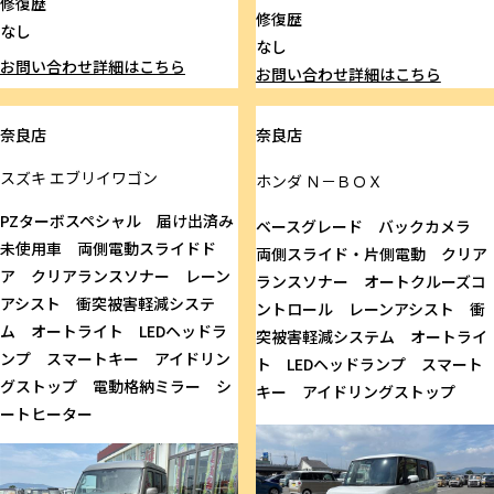
修復歴
修復歴
なし
なし
お問い合わせ
詳細はこちら
お問い合わせ
詳細はこちら
奈良店
奈良店
スズキ
エブリイワゴン
ホンダ
Ｎ－ＢＯＸ
PZターボスペシャル 届け出済み
ベースグレード バックカメラ
未使用車 両側電動スライドド
両側スライド・片側電動 クリア
ア クリアランスソナー レーン
ランスソナー オートクルーズコ
アシスト 衝突被害軽減システ
ントロール レーンアシスト 衝
ム オートライト LEDヘッドラ
突被害軽減システム オートライ
ンプ スマートキー アイドリン
ト LEDヘッドランプ スマート
グストップ 電動格納ミラー シ
キー アイドリングストップ
ートヒーター