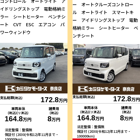
コントロール オートライト ア
ー オートクルーズコントロー
イドリングストップ 電動格納ミ
ル オートライト スマートキ
ラー シートヒーター ベンチシ
ー アイドリングストップ 電動
ート CVT ESC エアコン パ
格納ミラー シートヒーター ベ
ワーウィンドウ
ンチシート
支払総額
(税込)
172.8
支払総額
(税込)
172.8
万円
万円
車両本体
諸費用
車両本体
諸費用
(税込)(リ済込)
(税込)
(税込)(リ済込)
(税込)
164.8
8
164.8
8
万円
万円
万円
万円
法定整備：整備無
法定整備：整備無
保証付 (2030(令和12)年12月まで・
保証付 (2030(令和12)年11月まで・
100000km)
100000km)