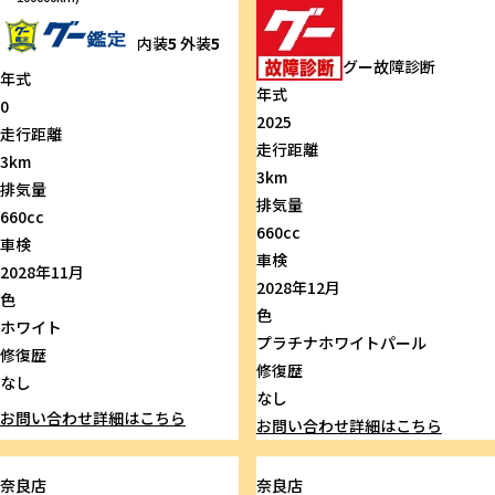
内装
5
外装
5
グー故障診断
年式
年式
0
2025
走行距離
走行距離
3km
3km
排気量
排気量
660cc
660cc
車検
車検
2028年11月
2028年12月
色
色
ホワイト
プラチナホワイトパール
修復歴
修復歴
なし
なし
お問い合わせ
詳細はこちら
お問い合わせ
詳細はこちら
奈良店
奈良店