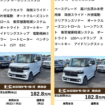
ホンダ
Ｎ－ＢＯＸカスタム
ベースグレード 届け出済み未使
バックカメラ 両側スライド・
用車 両側スライド・片側電動
片側電動 オートクルーズコント
クリアランスソナー オートクル
ロール 衝突被害軽減システム
ーズコントロール レーンアシス
オートライト スマートキー ア
ト 衝突被害軽減システム オー
イドリングストップ 電動格納ミ
トライト LEDヘッドランプ ス
ラー シートヒーター ベンチシ
マートキー アイドリングストッ
ート CVT ESC
プ
支払総額
(税込)
182.8
万円
支払総額
(税込)
182.8
万円
車両本体
諸費用
車両本体
諸費用
(税込)(リ済込)
(税込)