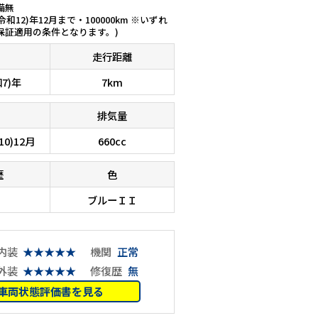
備無
(令和12)年12月まで・100000km ※いずれ
保証適用の条件となります。)
走行距離
和7)年
7km
排気量
10)12月
660cc
歴
色
ブルーＩＩ
内装
★★★★★
機関
正常
外装
★★★★★
修復歴
無
車両状態評価書を見る