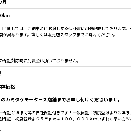
12月
00km
目に関しては、ご納車時にお渡しする保証書に別途記載しております。
間が異なります。詳しくは販売店スタッフまでお尋ねください。
の保証対応時に免責金は頂いておりません。
限
本体価格
くのカミタケモータース店舗までお申し付けくださいませ。
ー保証とほぼ同等の自社保証付きです！一般保証：初度登録より３年ま
別保証：初度登録より５年または１００，０００ｋｍいずれか早い方※