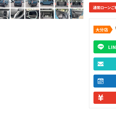
通常ローンご
大分店
L