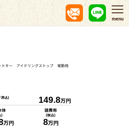
menu
ートキー アイドリングストップ 電動格
リ済込)
149.8
万円
本体
諸費用
込)
(税込)
8
8
万円
万円