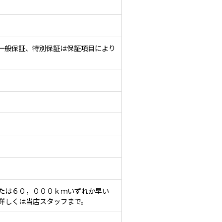
一般保証、特別保証は保証項目により
たは６０，０００ｋｍいずれか早い
詳しくは当店スタッフまで。