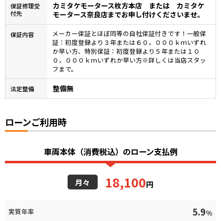
カミタケモータース枚方本店 または カミタケ
保証修理受
付先
モータース奈良店までお申し付けくださいませ。
メーカー保証とほぼ同等の自社保証付きです！一般保
保証内容
証：初度登録より３年または６０，０００ｋｍいずれ
か早い方、特別保証：初度登録より５年または１０
０，０００ｋｍいずれか早い方※詳しくは当店スタッ
フまで。
整備無
法定整備
ローンご利用時
車両本体（消費税込）のローン支払例
18,100
月々
円
5.9
実質年率
%