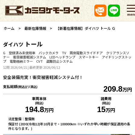
men
ホーム
最新在庫情報
【新着在庫情報】ダイハツ トール Ｇ
トール
ダイハツ
G 登録済み未使用車 バックカメラ TV 両側電動スライドドア クリアランスソ
ナー 衝突被害軽減システム LEDヘッドランプ スマートキー アイドリングストッ
プ 電動格納ミラー CVT 盗難防止システム
公開 2026/04/21 | 最終更新 2026/06/12
安全装備充実！衝突被害軽減システム付！
支払総額
(税込)(リ済込)
209.8
万円
車両本体
諸費用
(税込)
(税込)
194.8
15
万円
万円
法定整備：整備無
保証付 (2030(令和12)年10月まで・100000km ※いずれか早い時期が保証適用の条
件となります。)