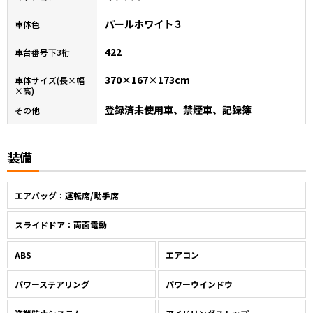
パールホワイト３
車体色
422
車台番号下3桁
370×167×173cm
車体サイズ(長×幅
×高)
登録済未使用車、禁煙車、記録簿
その他
装備
エアバッグ：運転席/助手席
スライドドア：両面電動
ABS
エアコン
パワーステアリング
パワーウインドウ