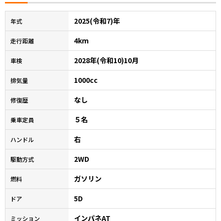
2025(令和7)年
年式
4km
走行距離
2028年(令和10)10月
車検
1000cc
排気量
なし
修復歴
５名
乗車定員
右
ハンドル
2WD
駆動方式
ガソリン
燃料
5D
ドア
インパネAT
ミッション