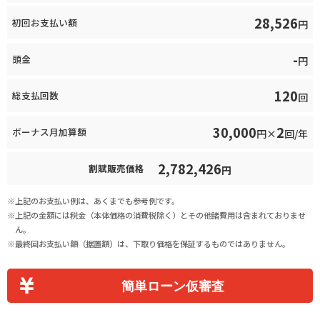
28,526
初回お支払い額
円
-
頭金
円
120
総支払回数
回
30,000
2
ボーナス月加算額
円×
回/年
2,782,426
割賦販売価格
円
上記のお支払い例は、あくまでも参考例です。
上記の金額には税金（本体価格の消費税除く）とその他諸費用は含まれておりませ
ん。
最終回お支払い額（据置額）は、下取り価格を保証するものではありません。
簡単ローン仮審査