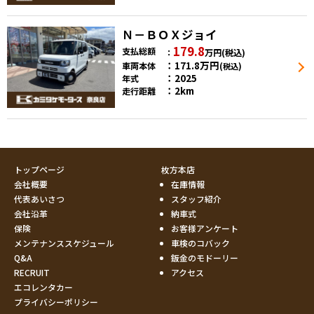
Ｎ－ＢＯＸジョイ
179.8
支払総額
万円
(税込)
171.8
万円
車両本体
(税込)
2025
年式
2km
走行距離
トップページ
枚方本店
会社概要
在庫情報
代表あいさつ
スタッフ紹介
会社沿革
納車式
保険
お客様アンケート
メンテナンススケジュール
車検のコバック
Q&A
鈑金のモドーリー
RECRUIT
アクセス
エコレンタカー
プライバシーポリシー