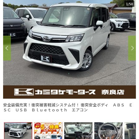
1
/
50
安全装備充実！衝突被害軽減システム付！ 衝突安全ボディ ＡＢＳ Ｅ
ＳＣ ＵＳＢ Ｂｌｕｅｔｏｏｔｈ エアコン