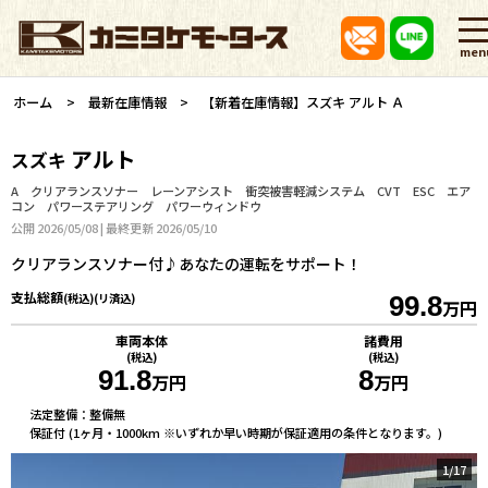
men
ホーム
最新在庫情報
【新着在庫情報】スズキ アルト Ａ
アルト
スズキ
A クリアランスソナー レーンアシスト 衝突被害軽減システム CVT ESC エア
コン パワーステアリング パワーウィンドウ
公開 2026/05/08 | 最終更新 2026/05/10
クリアランスソナー付♪あなたの運転をサポート！
支払総額
(税込)(リ済込)
99.8
万円
車両本体
諸費用
(税込)
(税込)
91.8
8
万円
万円
法定整備：整備無
保証付 (1ヶ月・1000km ※いずれか早い時期が保証適用の条件となります。)
1
/
17