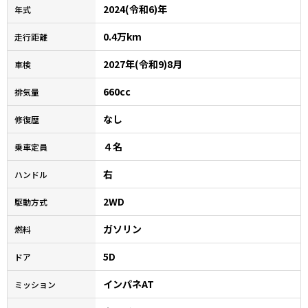
2024(令和6)年
年式
0.4万km
走行距離
2027年(令和9)8月
車検
660cc
排気量
なし
修復歴
４名
乗車定員
右
ハンドル
2WD
駆動方式
ガソリン
燃料
5D
ドア
インパネAT
ミッション