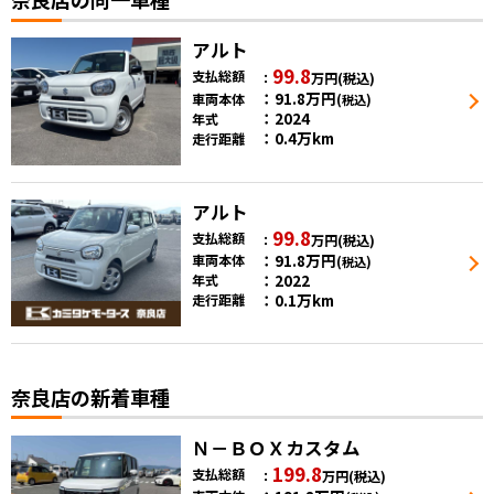
アルト
99.8
支払総額
万円
(税込)
91.8
万円
車両本体
(税込)
2024
年式
0.4万km
走行距離
アルト
99.8
支払総額
万円
(税込)
91.8
万円
車両本体
(税込)
2022
年式
0.1万km
走行距離
奈良店の新着車種
Ｎ－ＢＯＸカスタム
199.8
支払総額
万円
(税込)