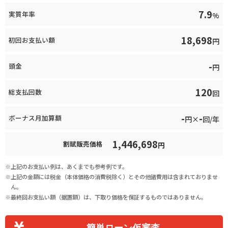
7.9
実質年率
%
18,698
初回お支払い額
円
-
頭金
円
120
総支払回数
回
-
-
ボーナス月加算額
円×
回/年
1,446,698
割賦販売価格
円
上記のお支払い例は、あくまでも参考例です。
上記の金額には税金（本体価格の消費税除く）とその他諸費用は含まれておりませ
ん。
最終回お支払い額（据置額）は、下取り価格を保証するものではありません。
簡単ローン仮審査