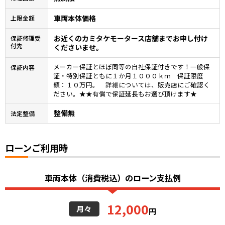
車両本体価格
上限金額
お近くのカミタケモータース店舗までお申し付け
保証修理受
付先
くださいませ。
メーカー保証とほぼ同等の自社保証付きです！一般保
保証内容
証・特別保証ともに１か月１０００ｋｍ 保証限度
額：１０万円。 詳細については、販売店にご確認く
ださい。★★有償で保証延長もお選び頂けます★
整備無
法定整備
ローンご利用時
車両本体（消費税込）のローン支払例
12,000
月々
円