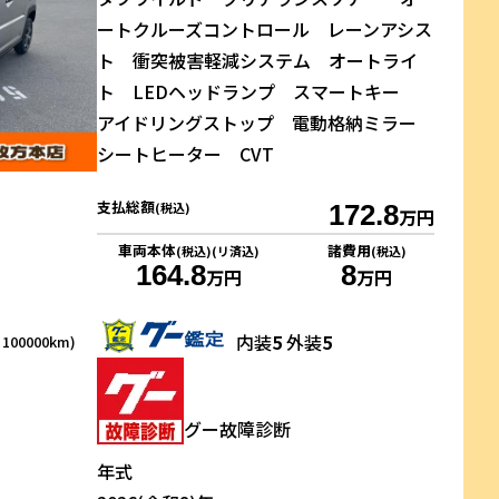
ートクルーズコントロール レーンアシス
ト 衝突被害軽減システム オートライ
ト LEDヘッドランプ スマートキー
アイドリングストップ 電動格納ミラー
シートヒーター CVT
支払総額
(税込)
172.8
万円
車両本体
諸費用
(税込)(リ済込)
(税込)
164.8
8
万円
万円
内装
5
外装
5
00000km)
グー故障診断
年式