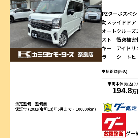
PZターボスペ
動スライドド
オートクルーズ
スト 衝突被害
キー アイドリ
ラー シートヒー
支払総額
(税込)
車両本体
(税込)(
194.8
万
法定整備：整備無
保証付 (2031(令和13)年5月まで・100000km)
グー