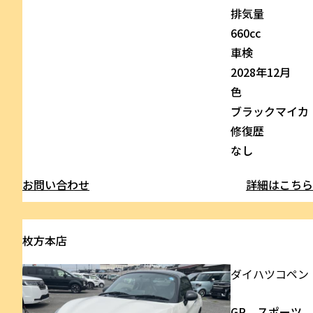
排気量
660cc
車検
2028年12月
色
ブラックマイカ
修復歴
なし
お問い合わせ
詳細はこち
枚方本店
ダイハツ
コペン
GR スポーツ