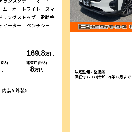
アランスソナー オート
ーム オートライト スマ
ドリングストップ 電動格
トヒーター ベンチシー
169.8
万円
諸費用
リ済込)
(税込)
8
円
万円
法定整備：整備無
保証付 (2030(令和12)年12月まで・
内装
5
外装
5