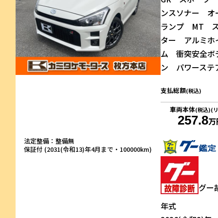
ンスソナー オ
ランプ MT 
ター アルミホ
ム 衝突安全ボデ
ン パワーステ
支払総額
(税込)
車両本体
(税込)(
257.8
万
法定整備：整備無
保証付 (2031(令和13)年4月まで・100000km)
グー
年式