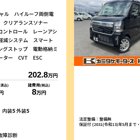
シャル ハイルーフ両側電
ア クリアランスソナー
コントロール レーンアシ
軽減システム スマート
ングストップ 電動格納ミ
ター CVT ESC
202.8
万円
諸費用
リ済込)
(税込)
8
円
万円
内装
5
外装
5
法定整備：整備無
保証付 (2031(令和13)年5月まで・1
故障診断