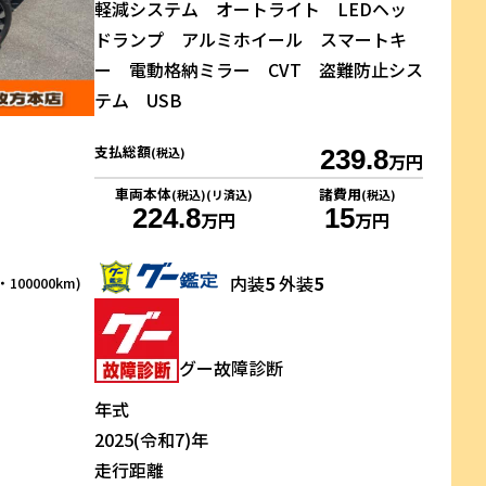
軽減システム オートライト LEDヘッ
ドランプ アルミホイール スマートキ
ー 電動格納ミラー CVT 盗難防止シス
テム USB
支払総額
(税込)
239.8
万円
車両本体
諸費用
(税込)(リ済込)
(税込)
224.8
15
万円
万円
内装
5
外装
5
100000km)
グー故障診断
年式
2025(令和7)年
走行距離