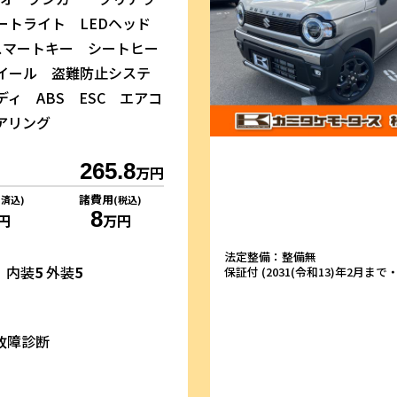
ートライト LEDヘッド
スマートキー シートヒー
イール 盗難防止システ
ィ ABS ESC エアコ
アリング
265.8
万円
諸費用
リ済込)
(税込)
8
円
万円
法定整備：整備無
内装
5
外装
5
保証付 (2031(令和13)年2月まで・1
故障診断