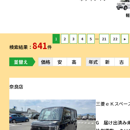
...
1
2
3
4
5
21
22
▸
841
検索結果：
件
並替え
価格
安
高
年式
新
古
奈良店
三菱
ｅＫスペー
G 届け出済み