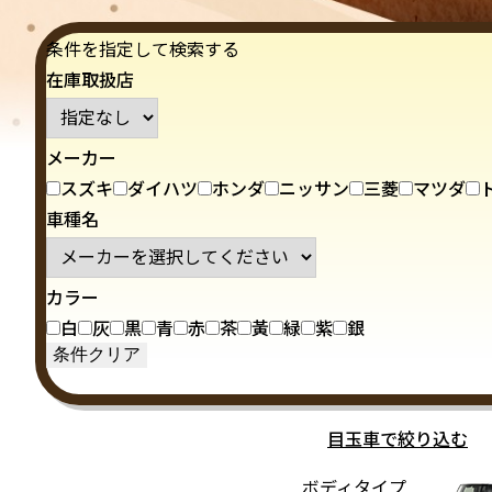
条件を指定して検索する
在庫取扱店
メーカー
スズキ
ダイハツ
ホンダ
ニッサン
三菱
マツダ
車種名
カラー
白
灰
黒
青
赤
茶
黃
緑
紫
銀
目玉車で絞り込む
ボディタイプ