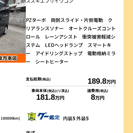
スズキ
エブリイワゴン
PZターボ 両側スライド・片側電動 ク
リアランスソナー オートクルーズコント
ロール レーンアシスト 衝突被害軽減シ
ステム LEDヘッドランプ スマートキ
ー アイドリングストップ 電動格納ミラ
ー シートヒーター
支払総額
(税込)
189.8
万円
車両本体
諸費用
(税込)(リ済込)
(税込)
181.8
8
万円
万円
内装
5
外装
5
00000km)
年式