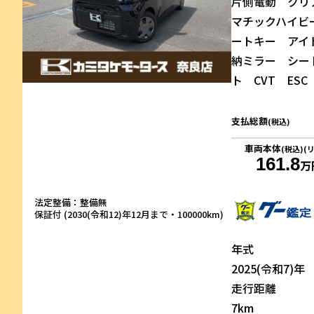
片側電動 クリ
マチックハイビ
ートキー アイ
納ミラー シー
ト CVT ESC
支払総額
(税込)
車両本体
(税込)(
161.8
万
法定整備：整備無
保証付 (2030(令和12)年12月まで・100000km)
年式
2025(令和7)年
走行距離
7km