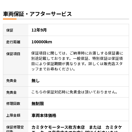
車両保証・アフターサービス
12年9月
保証
100000km
走行距離
保証項目に関しては、ご納車時にお渡しする保証書に
保証項目
別途記載しております。一般保証、特別保証は保証項
目により保証期間が異なります。詳しくは販売店スタ
ッフまでお尋ねください。
無し
免責金
こちらの保証対応時に免責金は頂いておりません。
免責金
無制限
修理回数
車両本体価格
上限金額
カミタケモータース枚方本店 または カミタケ
保証修理受
付先