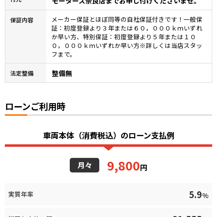
モータース奈良店までお申し付けくださいませ。
メーカー保証とほぼ同等の自社保証付きです！一般保
保証内容
証：初度登録より３年または６０，０００ｋｍいずれ
か早い方、特別保証：初度登録より５年または１０
０，０００ｋｍいずれか早い方※詳しくは当店スタッ
フまで。
整備無
法定整備
ローンご利用時
車両本体（消費税込）のローン支払例
9,800
月々
円
5.9
実質年率
%