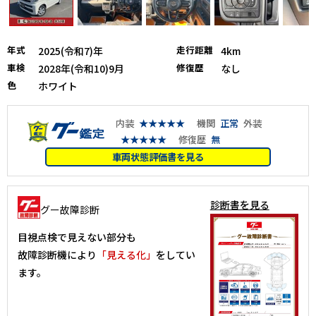
年式
走行距離
2025(令和7)年
4km
車検
修復歴
2028年(令和10)9月
なし
色
ホワイト
内装
★★★★★
機関
正常
外装
★★★★★
修復歴
無
車両状態評価書を見る
診断書を見る
グー故障診断
目視点検で見えない部分も
故障診断機により
「見える化」
をしてい
ます。