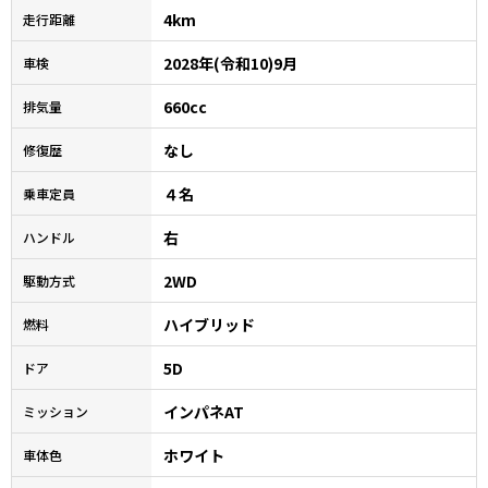
4km
走行距離
2028年(令和10)9月
車検
660cc
排気量
なし
修復歴
４名
乗車定員
右
ハンドル
2WD
駆動方式
ハイブリッド
燃料
5D
ドア
インパネAT
ミッション
ホワイト
車体色