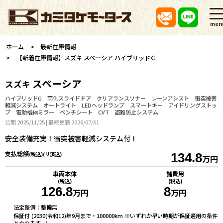
men
ホーム
最新在庫情報
【新着在庫情報】スズキ スペーシア ハイブリッドＧ
スペーシア
スズキ
ハイブリッドG 両側スライドドア クリアランスソナー レーンアシスト 衝突被害
軽減システム オートライト LEDヘッドランプ スマートキー アイドリングストッ
プ 電動格納ミラー ベンチシート CVT 盗難防止システム
公開 2025/11/25 | 最終更新 2026/07/31
安全装備充実！衝突被害軽減システム付！
支払総額
(税込)(リ済込)
134.8
万円
車両本体
諸費用
(税込)
(税込)
126.8
8
万円
万円
法定整備：整備無
保証付 (2030(令和12)年9月まで・100000km ※いずれか早い時期が保証適用の条件