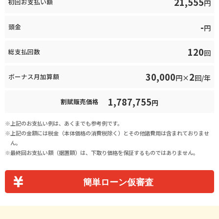
21,555
初回お支払い額
円
-
頭金
円
120
総支払回数
回
30,000
2
ボーナス月加算額
円×
回/年
1,787,755
割賦販売価格
円
上記のお支払い例は、あくまでも参考例です。
上記の金額には税金（本体価格の消費税除く）とその他諸費用は含まれておりませ
ん。
最終回お支払い額（据置額）は、下取り価格を保証するものではありません。
簡単ローン仮審査