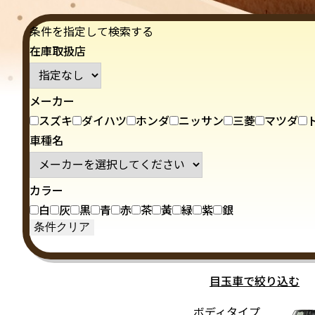
条件を指定して検索する
在庫取扱店
メーカー
スズキ
ダイハツ
ホンダ
ニッサン
三菱
マツダ
車種名
カラー
白
灰
黒
青
赤
茶
黃
緑
紫
銀
目玉車で絞り込む
ボディタイプ