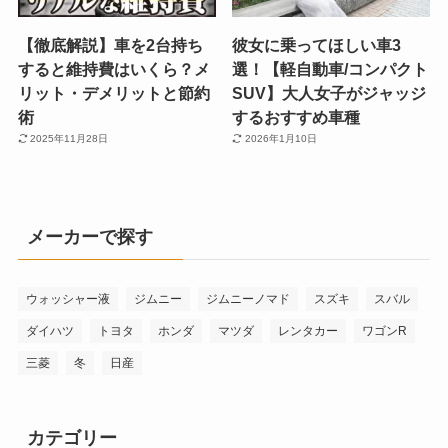
【徹底解説】車を2台持ち
彼女に乗ってほしい車3
すると維持費はいくら？メ
選！【軽自動車/コンパクト
リット・デメリットと節約
SUV】大人女子がジャッジ
術
するおすすめ車種
2025年11月28日
2026年1月10日
メーカーで探す
ウォッシャー液
ジムニー
ジムニーノマド
スズキ
スバル
ダイハツ
トヨタ
ホンダ
マツダ
レンタカー
ワゴンR
三菱
冬
日産
カテゴリー