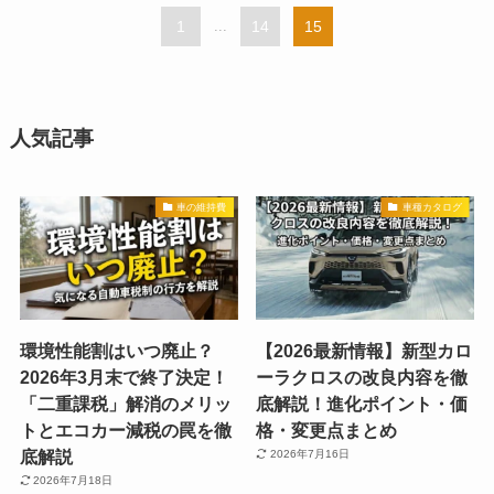
1
...
14
15
人気記事
車の維持費
車種カタログ
環境性能割はいつ廃止？
【2026最新情報】新型カロ
2026年3月末で終了決定！
ーラクロスの改良内容を徹
「二重課税」解消のメリッ
底解説！進化ポイント・価
トとエコカー減税の罠を徹
格・変更点まとめ
底解説
2026年7月16日
2026年7月18日