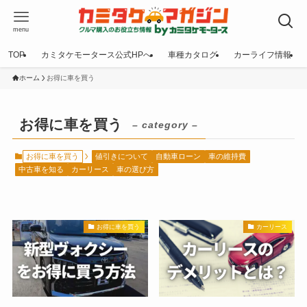
menu
TOP
カミタケモータース公式HPへ
車種カタログ
カーライフ情報
ホーム
お得に車を買う
お得に車を買う
– category –
お得に車を買う
値引きについて
自動車ローン
車の維持費
中古車を知る
カーリース
車の選び方
お得に車を買う
カーリース