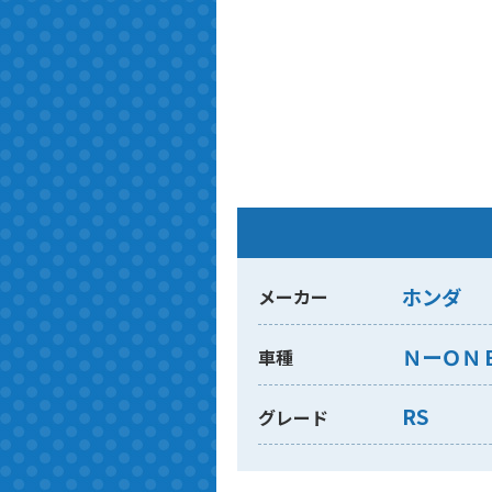
ホンダ
メーカー
ＮーＯＮ
車種
RS
グレード