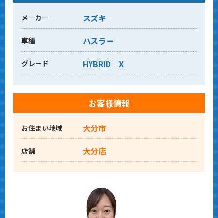
スズキ
メーカー
ハスラー
車種
HYBRID X
グレード
お客様情報
大分市
お住まい地域
大分店
店舗