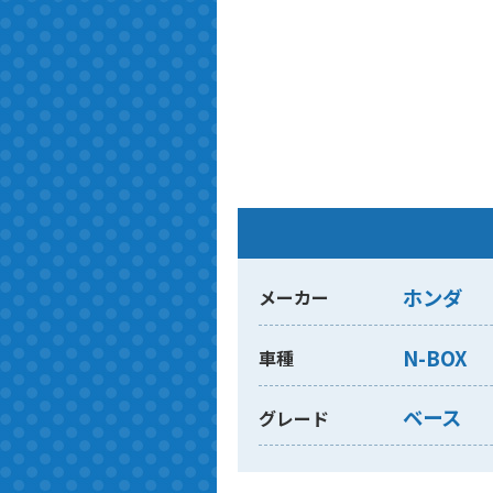
ホンダ
メーカー
N-BOX
車種
ベース
グレード