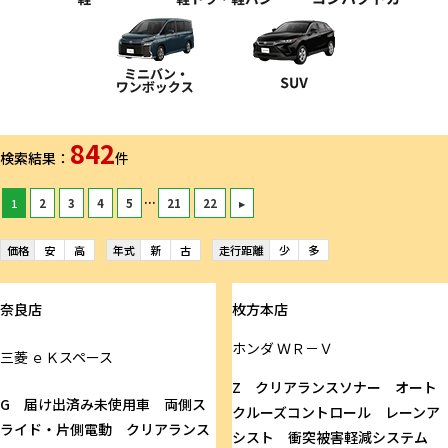
842
検索結果：
件
...
1
2
3
4
5
21
22
▸
価格
安
高
年式
新
古
走行距離
少
多
奈良店
枚方本店
ホンダ
ＷＲ－Ｖ
三菱
ｅＫスペース
Z クリアランスソナー オート
G 届け出済み未使用車 両側ス
クルーズコントロール レーンア
ライド・片側電動 クリアランス
シスト 衝突被害軽減システム