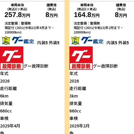
車両本体
諸費用
車両本体
諸費用
(税込)(リ済込)
(税込)
(税込)(リ済込)
(税込)
257.8
8
164.8
8
万円
万円
万円
万円
法定整備：整備無
法定整備：整備無
保証付 (2031(令和13)年4月まで・
保証付 (2031(令和13)年2月まで・
100000km)
100000km)
内装
5
外装
5
内装
5
外装
5
グー故障診断
グー故障診断
年式
年式
2026
2026
走行距離
走行距離
6km
3km
排気量
排気量
660cc
660cc
車検
車検
2029年4月
2029年2月
色
色