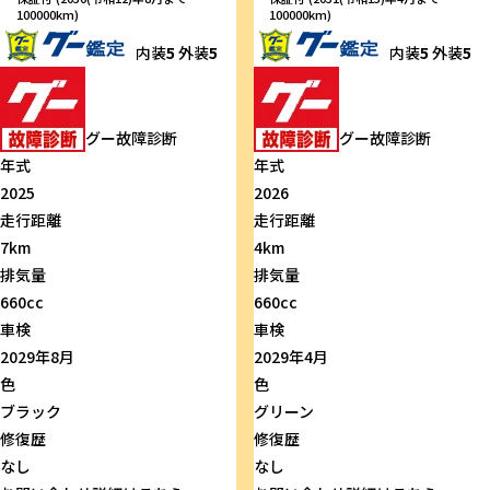
100000km)
100000km)
内装
5
外装
5
内装
5
外装
5
グー故障診断
グー故障診断
年式
年式
2025
2026
走行距離
走行距離
7km
4km
排気量
排気量
660cc
660cc
車検
車検
2029年8月
2029年4月
色
色
ブラック
グリーン
修復歴
修復歴
なし
なし