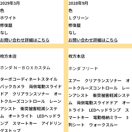
2029年3月
2028年9月
色
色
ホワイト
Ｌグリーン
修復歴
修復歴
なし
なし
お問い合わせ
詳細はこちら
お問い合わせ
詳細はこちら
枚方本店
枚方本店
ホンダ
Ｎ－ＢＯＸカスタム
ホンダ
フリード
ターボコーディネートスタイル
エアー クリアランスソナー オ
バックカメラ 両側電動スライド
ートクルーズコントロール レー
ドア クリアランスソナー オー
ンアシスト 衝突被害軽減システ
トクルーズコントロール レーン
ム 両側電動スライドドア オー
アシスト 衝突被害軽減システ
トライト LEDヘッドランプ ス
ム オートライト LEDヘッドラ
マートキー 電動格納ミラー 3
ンプ スマートキー アイドリン
列シート ウォークスルー
グストップ