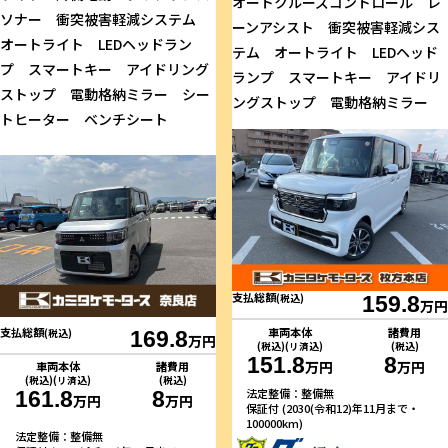
オートクルーズコントロール レ
ソナー 衝突被害軽減システム
ーンアシスト 衝突被害軽減シス
オートライト LEDヘッドラン
テム オートライト LEDヘッド
プ スマートキー アイドリング
ランプ スマートキー アイドリ
ストップ 電動格納ミラー シー
ングストップ 電動格納ミラー
トヒーター ベンチシート
支払総額
(税込)
159.8
万円
車両本体
諸費用
支払総額
(税込)
169.8
万円
(税込)(リ済込)
(税込)
151.8
8
万円
万円
車両本体
諸費用
(税込)(リ済込)
(税込)
法定整備：整備無
161.8
8
万円
万円
保証付 (2030(令和12)年11月まで・
100000km)
法定整備：整備無