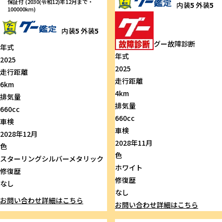
保証付 (2030(令和12)年12月まで・
内装
5
外装
5
100000km)
内装
5
外装
5
グー故障診断
年式
年式
2025
2025
走行距離
走行距離
6km
4km
排気量
排気量
660cc
660cc
車検
車検
2028年12月
2028年11月
色
色
スターリングシルバーメタリック
ホワイト
修復歴
修復歴
なし
なし
お問い合わせ
詳細はこちら
お問い合わせ
詳細はこちら