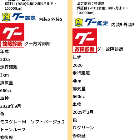
法定整備：整備無
保証付 (2030(令和12)年9月まで・
保証付 (2031(令和13)年2月まで・
100000km)
100000km)
内装
5
外装
5
内装
5
外装
5
グー故障診断
グー故障診断
年式
年式
2025
2026
走行距離
走行距離
3km
4km
排気量
排気量
660cc
660cc
車検
車検
2028年9月
2029年2月
色
色
モスグレーＭ ソフトベージュ２
Ｄグリーン
トーンルーフ
修復歴
修復歴