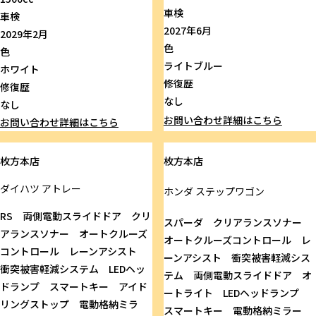
車検
車検
2027年6月
2029年2月
色
色
ライトブルー
ホワイト
修復歴
修復歴
なし
なし
お問い合わせ
詳細はこちら
お問い合わせ
詳細はこちら
枚方本店
枚方本店
ダイハツ
アトレー
ホンダ
ステップワゴン
RS 両側電動スライドドア クリ
スパーダ クリアランスソナー
アランスソナー オートクルーズ
オートクルーズコントロール レ
コントロール レーンアシスト
ーンアシスト 衝突被害軽減シス
衝突被害軽減システム LEDヘッ
テム 両側電動スライドドア オ
ドランプ スマートキー アイド
ートライト LEDヘッドランプ
リングストップ 電動格納ミラ
スマートキー 電動格納ミラー