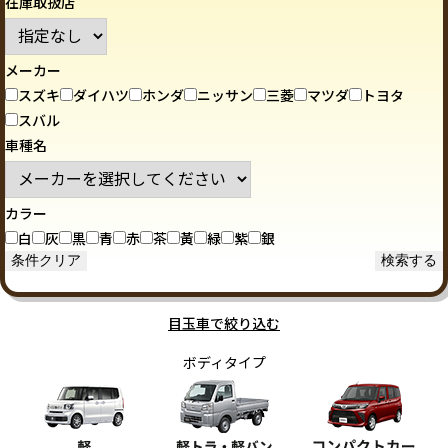
在庫取扱店
メーカー
スズキ
ダイハツ
ホンダ
ニッサン
三菱
マツダ
トヨタ
スバル
車種名
カラー
白
灰
黒
青
赤
茶
黃
緑
紫
銀
目玉車で絞り込む
ボディタイプ