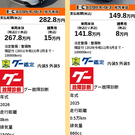
支払総額
(税込)
149.8
万円
支払総額
(税込)
282.8
万円
車両本体
諸費用
車両本体
諸費用
(税込)(リ済込)
(税込)
141.8
8
(税込)(リ済込)
(税込)
万円
万円
267.8
15
万円
万円
法定整備：整備無
法定整備：整備無
保証付 (2029(令和11)年6月まで・
保証付 (2031(令和13)年2月まで・
100000km)
100000km)
内装
5
外装
5
内装
5
外装
5
グー故障診断
グー故障診断
年式
年式
2025
2026
走行距離
走行距離
0.5万km
8km
排気量
排気量
660cc
1500cc