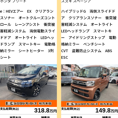
ホンダ
フリード
スズキ
スペーシア
e：HEVエアー EX クリアラン
ハイブリッドG 両側スライドド
スソナー オートクルーズコント
ア クリアランスソナー 衝突被
ロール レーンアシスト 衝突被
害軽減システム オートライト
害軽減システム 両側電動スライ
LEDヘッドランプ スマートキ
ドドア オートライト LEDヘッ
ー アイドリングストップ 電動
ドランプ スマートキー 電動格
格納ミラー ベンチシート
納ミラー シートヒーター 3列
CVT 盗難防止システム ABS
シート
ESC
支払総額
支払総額
(税込)
318.8
(税込)
149.8
万円
万円
車両本体
諸費用
車両本体
諸費用