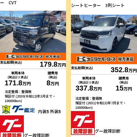
ー CVT
シートヒーター 3列シート
支払総額
(税込)
179.8
万円
支払総額
(税込)
352.8
万円
車両本体
諸費用
(税込)(リ済込)
(税込)
車両本体
諸費用
171.8
8
(税込)(リ済込)
(税込)
万円
万円
337.8
15
万円
万円
法定整備：整備無
保証付 (2030(令和12)年3月まで・
法定整備：整備無
100000km)
保証付 (2031(令和13)年7月まで・
100000km)
内装
5
外装
5
グー故障診断
グー故障診断