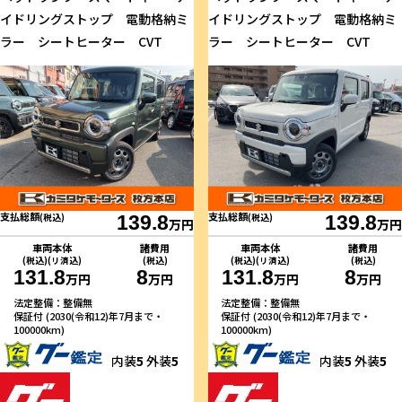
イドリングストップ 電動格納ミ
イドリングストップ 電動格納ミ
ラー シートヒーター CVT
ラー シートヒーター CVT
支払総額
支払総額
(税込)
139.8
(税込)
139.8
万円
万円
車両本体
諸費用
車両本体
諸費用
(税込)(リ済込)
(税込)
(税込)(リ済込)
(税込)
131.8
8
131.8
8
万円
万円
万円
万円
法定整備：整備無
法定整備：整備無
保証付 (2030(令和12)年7月まで・
保証付 (2030(令和12)年7月まで・
100000km)
100000km)
内装
5
外装
5
内装
5
外装
5