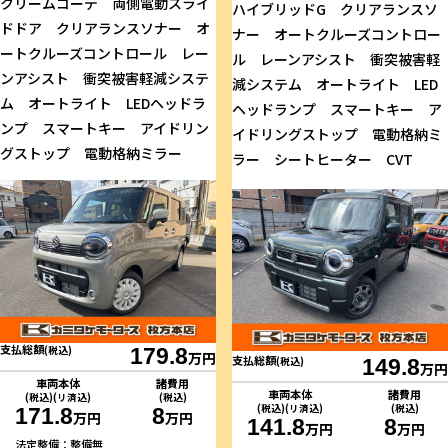
クリームコーデ 両側電動スライ
ハイブリッドG クリアランスソ
ドドア クリアランスソナー オ
ナー オートクルーズコントロー
ートクルーズコントロール レー
ル レーンアシスト 衝突被害軽
ンアシスト 衝突被害軽減システ
減システム オートライト LED
ム オートライト LEDヘッドラ
ヘッドランプ スマートキー ア
ンプ スマートキー アイドリン
イドリングストップ 電動格納ミ
グストップ 電動格納ミラー
ラー シートヒーター CVT
支払総額
(税込)
179.8
万円
支払総額
(税込)
149.8
万円
車両本体
諸費用
車両本体
諸費用
(税込)(リ済込)
(税込)
(税込)(リ済込)
(税込)
171.8
8
万円
万円
141.8
8
万円
万円
法定整備：整備無