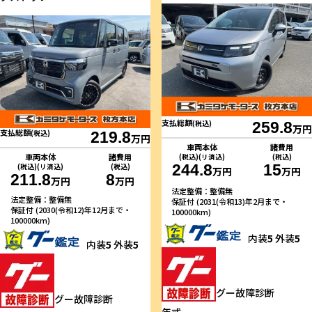
支払総額
(税込)
259.8
万円
支払総額
(税込)
219.8
万円
車両本体
諸費用
車両本体
諸費用
(税込)(リ済込)
(税込)
244.8
15
(税込)(リ済込)
(税込)
万円
万円
211.8
8
万円
万円
法定整備：整備無
法定整備：整備無
保証付 (2031(令和13)年2月まで・
保証付 (2030(令和12)年12月まで・
100000km)
100000km)
内装
5
外装
5
内装
5
外装
5
グー故障診断
グー故障診断
年式