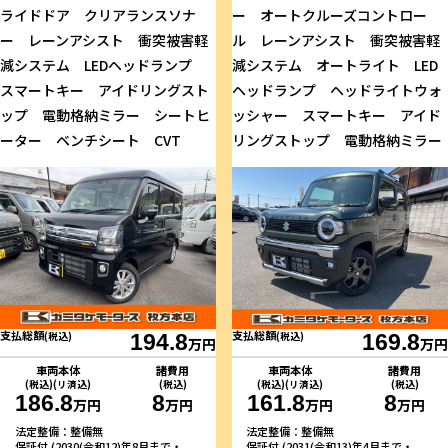
ライドドア クリアランスソナ
ー オートクルーズコントロー
ー レーンアシスト 衝突被害軽
ル レーンアシスト 衝突被害軽
減システム LEDヘッドランプ
減システム オートライト LED
スマートキー アイドリングスト
ヘッドランプ ヘッドライトウォ
ップ 電動格納ミラー シートヒ
ッシャー スマートキー アイド
ーター ベンチシート CVT
リングストップ 電動格納ミラー
支払総額
支払総額
(税込)
194.8
(税込)
169.8
万円
万円
車両本体
諸費用
車両本体
諸費用
(税込)(リ済込)
(税込)
(税込)(リ済込)
(税込)
186.8
8
161.8
8
万円
万円
万円
万円
法定整備：整備無
法定整備：整備無
保証付 (2030(令和12)年8月まで・
保証付 (2031(令和13)年4月まで・