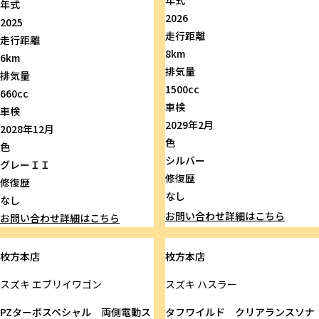
年式
2026
2025
走行距離
走行距離
8km
6km
排気量
排気量
1500cc
660cc
車検
車検
2029年2月
2028年12月
色
色
シルバー
グレーＩＩ
修復歴
修復歴
なし
なし
お問い合わせ
詳細はこちら
お問い合わせ
詳細はこちら
枚方本店
枚方本店
スズキ
エブリイワゴン
スズキ
ハスラー
PZターボスペシャル 両側電動ス
タフワイルド クリアランスソナ