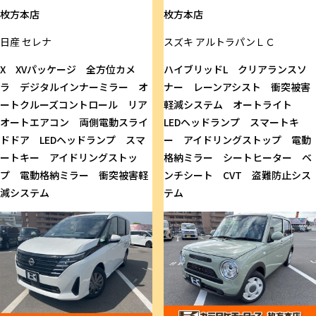
枚方本店
枚方本店
日産
セレナ
スズキ
アルトラパンＬＣ
X XVパッケージ 全方位カメ
ハイブリッドL クリアランスソ
ラ デジタルインナーミラー オ
ナー レーンアシスト 衝突被害
ートクルーズコントロール リア
軽減システム オートライト
オートエアコン 両側電動スライ
LEDヘッドランプ スマートキ
ドドア LEDヘッドランプ スマ
ー アイドリングストップ 電動
ートキー アイドリングストッ
格納ミラー シートヒーター ベ
プ 電動格納ミラー 衝突被害軽
ンチシート CVT 盗難防止シス
減システム
テム