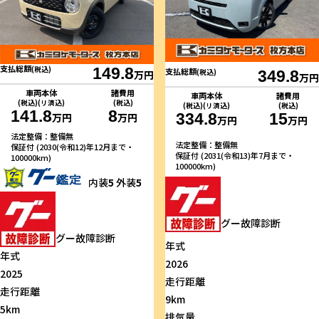
支払総額
(税込)
149.8
支払総額
(税込)
349.8
万円
万円
車両本体
諸費用
車両本体
諸費用
(税込)(リ済込)
(税込)
(税込)(リ済込)
(税込)
141.8
8
334.8
15
万円
万円
万円
万円
法定整備：整備無
法定整備：整備無
保証付 (2030(令和12)年12月まで・
保証付 (2031(令和13)年7月まで・
100000km)
100000km)
内装
5
外装
5
グー故障診断
グー故障診断
年式
年式
2026
2025
走行距離
走行距離
9km
5km
排気量