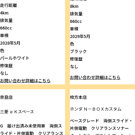
走行距離
8km
4km
排気量
排気量
660cc
660cc
車検
車検
2029年5月
2028年5月
色
色
ブラック
パールホワイト
修復歴
修復歴
なし
なし
お問い合わせ
詳細はこちら
お問い合わせ
詳細はこちら
奈良店
枚方本店
ホンダ
Ｎ－ＢＯＸカスタム
三菱
ｅＫスペース
ベースグレード 両側スライド・
G 届け出済み未使用車 両側ス
片側電動 クリアランスソナー
ライド・片側電動 クリアランス