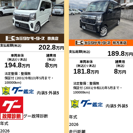
支払総額
(税込)
202.8
万円
支払総額
(税込)
189.8
万円
車両本体
諸費用
(税込)(リ済込)
(税込)
車両本体
諸費用
194.8
8
万円
万円
(税込)(リ済込)
(税込)
181.8
8
万円
万円
法定整備：整備無
保証付 (2031(令和13)年5月まで・
100000km)
法定整備：整備無
保証付 (2031(令和13)年5月まで・
100000km)
内装
5
外装
5
内装
5
外装
5
グー故障診断
年式
年式
2026
2026
走行距離