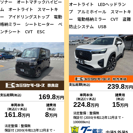
ソナー オートマチックハイビー
オートライト LEDヘッドラン
ム オートライト スマートキ
プ アルミホイール スマートキ
ー アイドリングストップ 電動
ー 電動格納ミラー CVT 盗難
格納ミラー シートヒーター ベ
防止システム USB
ンチシート CVT ESC
支払総額
(税込)
239.8
万円
車両本体
諸費用
支払総額
(税込)
169.8
万円
(税込)(リ済込)
(税込)
224.8
15
万円
万円
車両本体
諸費用
(税込)(リ済込)
(税込)
法定整備：整備無
161.8
8
万円
万円
保証付 (2030(令和12)年12月まで・
100000km)
法定整備：整備無
保証付 (2030(令和12)年12月まで・
内装
5
外装
5