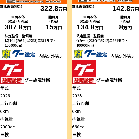
支払総額
支払総額
(税込)
322.8
(税込)
142.8
万円
万円
車両本体
諸費用
車両本体
諸費用
(税込)(リ済込)
(税込)
(税込)(リ済込)
(税込)
307.8
15
134.8
8
万円
万円
万円
万円
法定整備：整備無
法定整備：整備無
保証付 (2031(令和13)年3月まで・
保証付 (2030(令和12)年9月まで・
100000km)
100000km)
内装
5
外装
5
内装
5
外装
5
グー故障診断
グー故障診断
年式
年式
2026
2025
走行距離
走行距離
6km
6km
排気量
排気量
2000cc
660cc
車検
車検