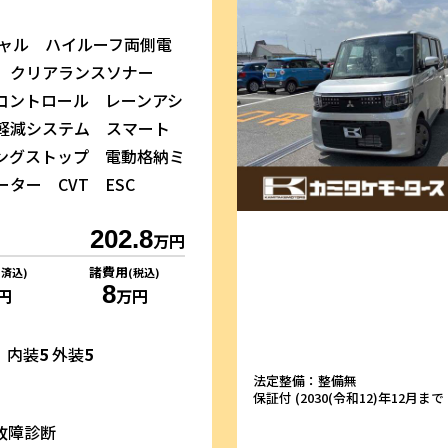
シャル ハイルーフ両側電
ア クリアランスソナー
コントロール レーンアシ
軽減システム スマート
ングストップ 電動格納ミ
ター CVT ESC
202.8
万円
諸費用
リ済込)
(税込)
8
円
万円
内装
5
外装
5
法定整備：整備無
保証付 (2030(令和12)年12月まで・
故障診断