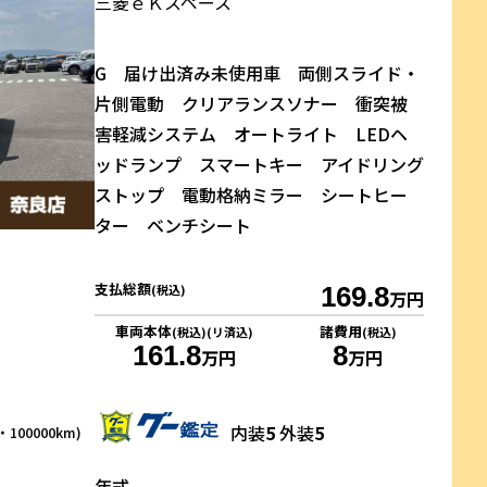
三菱
ｅＫスペース
G 届け出済み未使用車 両側スライド・
片側電動 クリアランスソナー 衝突被
害軽減システム オートライト LEDヘ
ッドランプ スマートキー アイドリング
ストップ 電動格納ミラー シートヒー
ター ベンチシート
支払総額
(税込)
169.8
万円
車両本体
諸費用
(税込)(リ済込)
(税込)
161.8
8
万円
万円
内装
5
外装
5
100000km)
年式