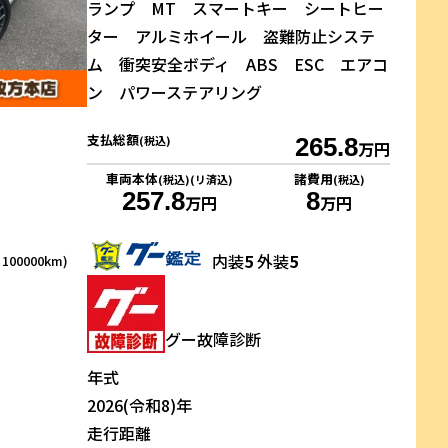
ランプ MT スマートキー シートヒー
ター アルミホイール 盗難防止システ
ム 衝突安全ボディ ABS ESC エアコ
ン パワーステアリング
支払総額
(税込)
265.8
万円
車両本体
諸費用
(税込)(リ済込)
(税込)
257.8
8
万円
万円
内装
5
外装
5
00000km)
グー故障診断
年式
2026(令和8)年
走行距離