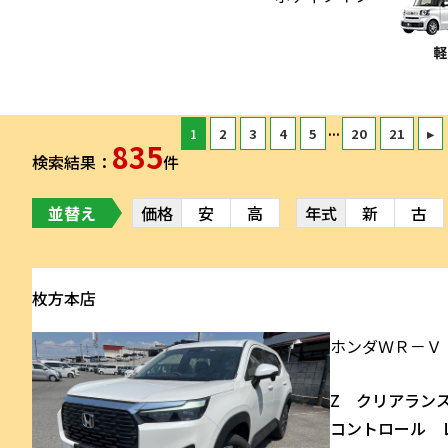
...
1
2
3
4
5
20
21
▸
835
検索結果：
件
並替え
価格
安
高
年式
新
古
枚方本店
ホンダ
ＷＲ－Ｖ
Z クリアラン
コントロール 