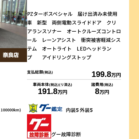
PZターボスペシャル 届け出済み未使用
車 新型 両側電動スライドドア クリ
アランスソナー オートクルーズコントロ
ール レーンアシスト 衝突被害軽減シス
テム オートライト LEDヘッドラン
プ アイドリングストップ
支払総額
(税込)
199.8
万円
車両本体
諸費用
(税込)(リ済込)
(税込)
191.8
8
万円
万円
内装
5
外装
5
00000km)
グー故障診断