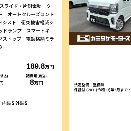
側スライド・片側電動 ク
ー オートクルーズコント
アシスト 衝突被害軽減シ
ヘッドランプ スマートキ
グストップ 電動格納ミラ
ター
189.8
万円
諸費用
リ済込)
(税込)
8
円
万円
法定整備：整備無
保証付 (2031(令和13)年5月まで・1
内装
5
外装
5