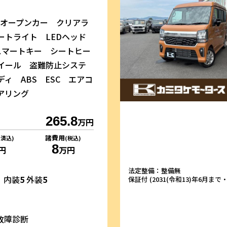
 オープンカー クリアラ
ートライト LEDヘッド
スマートキー シートヒー
イール 盗難防止システ
ィ ABS ESC エアコ
アリング
265.8
万円
諸費用
リ済込)
(税込)
8
円
万円
法定整備：整備無
内装
5
外装
5
保証付 (2031(令和13)年6月まで・1
故障診断