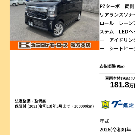
PZターボ 両
リアランスソナ
ロール レーン
ステム LED
ー アイドリン
ー シートヒー
支払総額
(税込)
車両本体
(税込)(
181.8
万
法定整備：整備無
保証付 (2031(令和13)年5月まで・100000km)
年式
2026(令和8)年