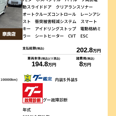
動スライドドア クリアランスソナー
オートクルーズコントロール レーンアシ
スト 衝突被害軽減システム スマート
キー アイドリングストップ 電動格納ミ
ラー シートヒーター CVT ESC
支払総額
(税込)
202.8
万円
車両本体
諸費用
(税込)(リ済込)
(税込)
194.8
8
万円
万円
内装
5
外装
5
00000km)
グー故障診断
年式