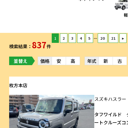
...
1
2
3
4
5
20
21
▸
837
検索結果：
件
並替え
価格
安
高
年式
新
古
枚方本店
スズキ
ハスラー
タフワイルド 
ートクルーズコ