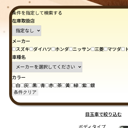
条件を指定して検索する
在庫取扱店
メーカー
スズキ
ダイハツ
ホンダ
ニッサン
三菱
マツダ
車種名
カラー
白
灰
黒
青
赤
茶
黃
緑
紫
銀
目玉車で絞り込む
ボディタイプ