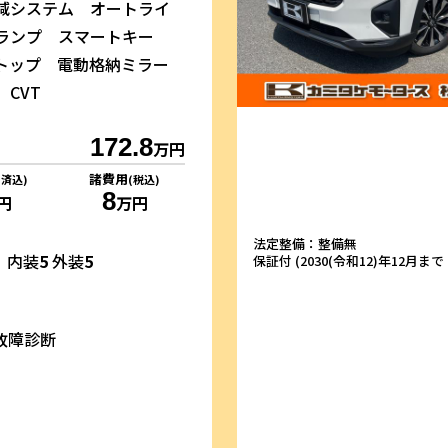
減システム オートライ
ドランプ スマートキー
トップ 電動格納ミラー
CVT
172.8
万円
諸費用
リ済込)
(税込)
8
円
万円
法定整備：整備無
内装
5
外装
5
保証付 (2030(令和12)年12月まで・
故障診断