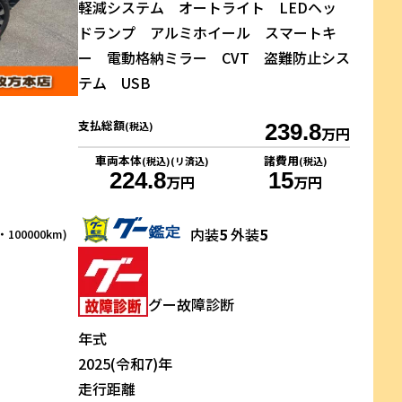
軽減システム オートライト LEDヘッ
ドランプ アルミホイール スマートキ
ー 電動格納ミラー CVT 盗難防止シス
テム USB
支払総額
(税込)
239.8
万円
車両本体
諸費用
(税込)(リ済込)
(税込)
224.8
15
万円
万円
内装
5
外装
5
100000km)
グー故障診断
年式
2025(令和7)年
走行距離