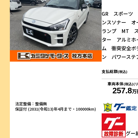
GR スポーツ
ンスソナー オ
ランプ MT 
ター アルミホ
ム 衝突安全ボデ
ン パワーステ
支払総額
(税込)
車両本体
(税込)(
257.8
万
法定整備：整備無
保証付 (2031(令和13)年4月まで・100000km)
グー