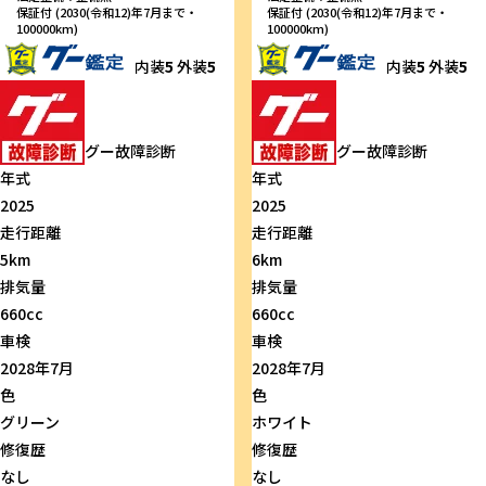
保証付 (2030(令和12)年7月まで・
保証付 (2030(令和12)年7月まで・
100000km)
100000km)
内装
5
外装
5
内装
5
外装
5
グー故障診断
グー故障診断
年式
年式
2025
2025
走行距離
走行距離
5km
6km
排気量
排気量
660cc
660cc
車検
車検
2028年7月
2028年7月
色
色
グリーン
ホワイト
修復歴
修復歴
なし
なし