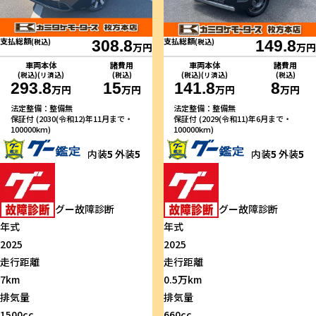
支払総額
支払総額
(税込)
308.8
(税込)
149.8
万円
万円
車両本体
諸費用
車両本体
諸費用
(税込)(リ済込)
(税込)
(税込)(リ済込)
(税込)
293.8
15
141.8
8
万円
万円
万円
万円
法定整備：整備無
法定整備：整備無
保証付 (2030(令和12)年11月まで・
保証付 (2029(令和11)年6月まで・
100000km)
100000km)
内装
5
外装
5
内装
5
外装
5
グー故障診断
グー故障診断
年式
年式
2025
2025
走行距離
走行距離
7km
0.5万km
排気量
排気量
1500cc
660cc