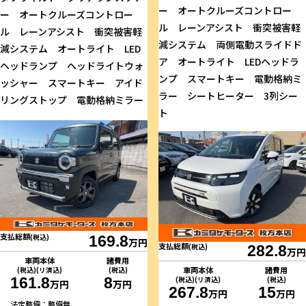
ー オートクルーズコントロー
ー オートクルーズコントロー
ル レーンアシスト 衝突被害軽
ル レーンアシスト 衝突被害軽
減システム 両側電動スライドド
減システム オートライト LED
ア オートライト LEDヘッドラ
ヘッドランプ ヘッドライトウォ
ンプ スマートキー 電動格納ミ
ッシャー スマートキー アイド
ラー シートヒーター 3列シー
リングストップ 電動格納ミラー
ト
支払総額
(税込)
169.8
万円
支払総額
(税込)
282.8
万円
車両本体
諸費用
車両本体
諸費用
(税込)(リ済込)
(税込)
161.8
8
(税込)(リ済込)
(税込)
万円
万円
267.8
15
万円
万円
法定整備：整備無