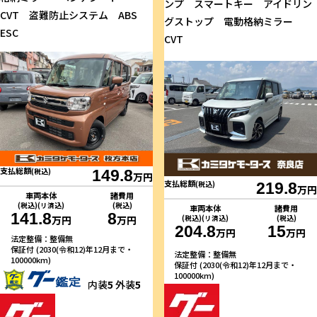
ンプ スマートキー アイドリン
CVT 盗難防止システム ABS
グストップ 電動格納ミラー
ESC
CVT
支払総額
(税込)
149.8
万円
支払総額
(税込)
219.8
万円
車両本体
諸費用
(税込)(リ済込)
(税込)
車両本体
諸費用
141.8
8
(税込)(リ済込)
(税込)
万円
万円
204.8
15
万円
万円
法定整備：整備無
保証付 (2030(令和12)年12月まで・
法定整備：整備無
100000km)
保証付 (2030(令和12)年12月まで・
100000km)
内装
5
外装
5