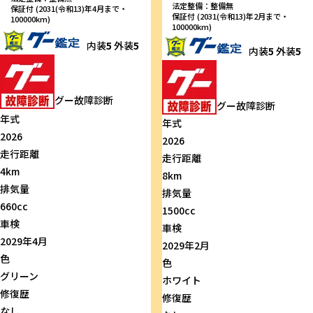
法定整備：整備無
保証付 (2031(令和13)年4月まで・
保証付 (2031(令和13)年2月まで・
100000km)
100000km)
内装
5
外装
5
内装
5
外装
5
グー故障診断
グー故障診断
年式
年式
2026
2026
走行距離
走行距離
4km
8km
排気量
排気量
660cc
1500cc
車検
車検
2029年4月
2029年2月
色
色
グリーン
ホワイト
修復歴
修復歴
なし