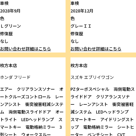
車検
車検
2028年9月
2028年12月
色
色
Ｌグリーン
グレーＩＩ
修復歴
修復歴
なし
なし
お問い合わせ
詳細はこちら
お問い合わせ
詳細はこちら
枚方本店
枚方本店
ホンダ
フリード
スズキ
エブリイワゴン
エアー クリアランスソナー オ
PZターボスペシャル 両側電動ス
ートクルーズコントロール レー
ライドドア クリアランスソナ
ンアシスト 衝突被害軽減システ
ー レーンアシスト 衝突被害軽
ム 両側電動スライドドア オー
減システム LEDヘッドランプ
トライト LEDヘッドランプ ス
スマートキー アイドリングスト
マートキー 電動格納ミラー 3
ップ 電動格納ミラー シートヒ
列シート ウォークスルー
ーター ベンチシート CVT