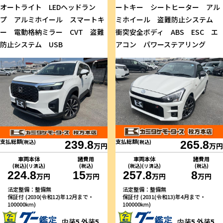
オートライト LEDヘッドラン
ートキー シートヒーター アル
プ アルミホイール スマートキ
ミホイール 盗難防止システム
ー 電動格納ミラー CVT 盗難
衝突安全ボディ ABS ESC エ
防止システム USB
アコン パワーステアリング
支払総額
支払総額
(税込)
239.8
(税込)
265.8
万円
万円
車両本体
諸費用
車両本体
諸費用
(税込)(リ済込)
(税込)
(税込)(リ済込)
(税込)
224.8
15
257.8
8
万円
万円
万円
万円
法定整備：整備無
法定整備：整備無
保証付 (2030(令和12)年12月まで・
保証付 (2031(令和13)年4月まで・
100000km)
100000km)
内装
5
外装
5
内装
5
外装
5