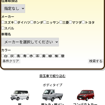
在庫取扱店
メーカー
スズキ
ダイハツ
ホンダ
ニッサン
三菱
マツダ
トヨタ
スバル
車種名
カラー
白
灰
黒
青
赤
茶
黃
緑
紫
銀
目玉車で絞り込む
ボディタイプ