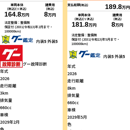
車両本体
諸費用
支払総額
(税込)
189.8
万円
(税込)(リ済込)
(税込)
164.8
8
万円
万円
車両本体
諸費用
(税込)(リ済込)
(税込)
法定整備：整備無
181.8
8
万円
万円
保証付 (2031(令和13)年2月まで・
100000km)
法定整備：整備無
保証付 (2031(令和13)年5月まで・
内装
5
外装
5
100000km)
内装
5
外装
5
グー故障診断
年式
年式
2026
2026
走行距離
走行距離
8km
3km
排気量
排気量
660cc
660cc
車検
車検
2029年5月
2029年2月
色
色