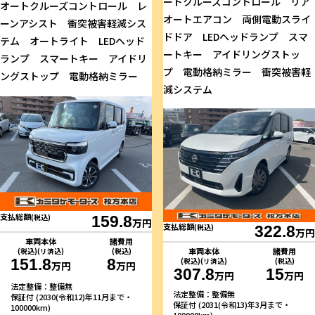
ートクルーズコントロール リア
オートクルーズコントロール レ
オートエアコン 両側電動スライ
ーンアシスト 衝突被害軽減シス
ドドア LEDヘッドランプ スマ
テム オートライト LEDヘッド
ートキー アイドリングストッ
ランプ スマートキー アイドリ
プ 電動格納ミラー 衝突被害軽
ングストップ 電動格納ミラー
減システム
支払総額
(税込)
159.8
万円
支払総額
(税込)
322.8
万円
車両本体
諸費用
車両本体
諸費用
(税込)(リ済込)
(税込)
151.8
8
(税込)(リ済込)
(税込)
万円
万円
307.8
15
万円
万円
法定整備：整備無
法定整備：整備無
保証付 (2030(令和12)年11月まで・
保証付 (2031(令和13)年3月まで・
100000km)
100000km)