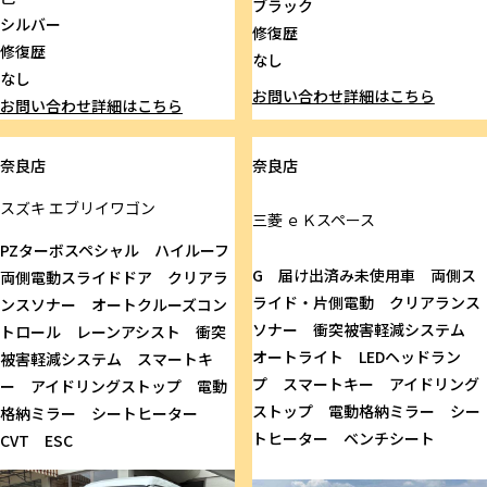
ブラック
シルバー
修復歴
修復歴
なし
なし
お問い合わせ
詳細はこちら
お問い合わせ
詳細はこちら
奈良店
奈良店
スズキ
エブリイワゴン
三菱
ｅＫスペース
PZターボスペシャル ハイルーフ
G 届け出済み未使用車 両側ス
両側電動スライドドア クリアラ
ライド・片側電動 クリアランス
ンスソナー オートクルーズコン
ソナー 衝突被害軽減システム
トロール レーンアシスト 衝突
オートライト LEDヘッドラン
被害軽減システム スマートキ
プ スマートキー アイドリング
ー アイドリングストップ 電動
ストップ 電動格納ミラー シー
格納ミラー シートヒーター
トヒーター ベンチシート
CVT ESC