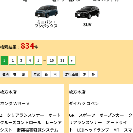
834
検索結果：
件
...
1
2
3
4
5
20
21
▸
価格
安
高
年式
新
古
走行距離
少
多
枚方本店
枚方本店
ホンダ
ＷＲ－Ｖ
ダイハツ
コペン
Z クリアランスソナー オート
GR スポーツ オープンカー ク
クルーズコントロール レーンア
リアランスソナー オートライ
シスト 衝突被害軽減システム
ト LEDヘッドランプ MT スマ