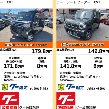
ー CVT
ラー シートヒーター CVT
支払総額
支払総額
(税込)
179.8
(税込)
149.8
万円
万円
車両本体
諸費用
車両本体
諸費用
(税込)(リ済込)
(税込)
(税込)(リ済込)
(税込)
171.8
8
141.8
8
万円
万円
万円
万円
法定整備：整備無
法定整備：整備無
保証付 (2030(令和12)年3月まで・
保証付 (2031(令和13)年2月まで・
100000km)
100000km)
内装
5
外装
5
内装
5
外装
5
グー故障診断
グー故障診断