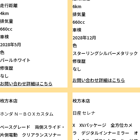
走行距離
6km
4km
排気量
排気量
660cc
660cc
車検
車検
2028年12月
2028年5月
色
色
スターリングシルバーメタリック
パールホワイト
修復歴
修復歴
なし
なし
お問い合わせ
詳細はこちら
お問い合わせ
詳細はこちら
枚方本店
枚方本店
日産
セレナ
ホンダ
Ｎ－ＢＯＸカスタム
X XVパッケージ 全方位カメ
ベースグレード 両側スライド・
ラ デジタルインナーミラー オ
片側電動 クリアランスソナー