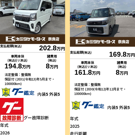
支払総額
(税込)
202.8
万円
支払総額
(税込)
169.8
万円
車両本体
諸費用
(税込)(リ済込)
(税込)
車両本体
諸費用
194.8
8
万円
万円
(税込)(リ済込)
(税込)
161.8
8
万円
万円
法定整備：整備無
保証付 (2031(令和13)年5月まで・
100000km)
法定整備：整備無
保証付 (2030(令和12)年12月まで・
100000km)
内装
5
外装
5
内装
5
外装
5
グー故障診断
年式
年式
2025
2026
走行距離