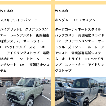
枚方本店
枚方本店
スズキ
アルトラパンＬＣ
ホンダ
Ｎ－ＢＯＸカスタム
ハイブリッドL クリアランスソ
ターボコーディネートスタイル
ナー レーンアシスト 衝突被害
バックカメラ 両側電動スライド
軽減システム オートライト
ドア クリアランスソナー オー
LEDヘッドランプ スマートキ
トクルーズコントロール レーン
ー アイドリングストップ 電動
アシスト 衝突被害軽減システ
格納ミラー シートヒーター ベ
ム オートライト LEDヘッドラ
ンチシート CVT 盗難防止シス
ンプ スマートキー アイドリン
テム
グストップ