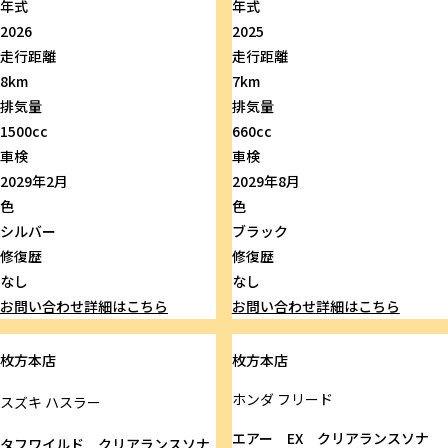
年式
年式
2026
2025
走行距離
走行距離
8km
7km
排気量
排気量
1500cc
660cc
車検
車検
2029年2月
2029年8月
色
色
シルバー
ブラック
修復歴
修復歴
なし
なし
お問い合わせ
詳細はこちら
お問い合わせ
詳細はこちら
枚方本店
枚方本店
ホンダ
フリード
スズキ
ハスラー
エアー EX クリアランスソナ
タフワイルド クリアランスソナ