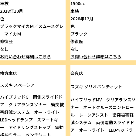
車検
1500cc
2028年10月
車検
色
2028年12月
ブラックマイカＭ／スムースグレ
色
ーマイカＭ
ブラック
修復歴
修復歴
なし
なし
お問い合わせ
詳細はこちら
お問い合わせ
詳細はこちら
枚方本店
奈良店
スズキ
スペーシア
スズキ
ソリオバンディット
ハイブリッドG 両側スライドド
ハイブリッドMV クリアランスソ
ア クリアランスソナー 衝突被
ナー オートクルーズコントロー
害軽減システム オートライト
ル レーンアシスト 衝突被害軽
LEDヘッドランプ スマートキ
減システム 両側電動スライドド
ー アイドリングストップ 電動
ア オートライト LEDヘッドラ
格納ミラー ベンチシート