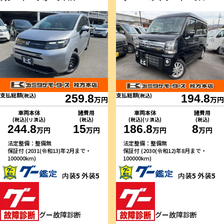
支払総額
支払総額
(税込)
259.8
(税込)
194.8
万円
万円
車両本体
諸費用
車両本体
諸費用
(税込)(リ済込)
(税込)
(税込)(リ済込)
(税込)
244.8
15
186.8
8
万円
万円
万円
万円
法定整備：整備無
法定整備：整備無
保証付 (2031(令和13)年2月まで・
保証付 (2030(令和12)年8月まで・
100000km)
100000km)
内装
5
外装
5
内装
5
外装
5
グー故障診断
グー故障診断