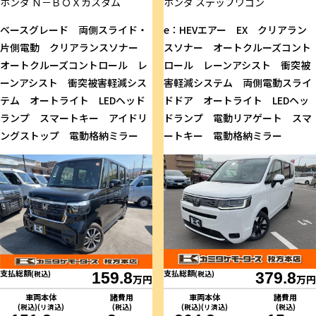
ホンダ
Ｎ－ＢＯＸカスタム
ホンダ
ステップワゴン
ベースグレード 両側スライド・
e：HEVエアー EX クリアラン
片側電動 クリアランスソナー
スソナー オートクルーズコント
オートクルーズコントロール レ
ロール レーンアシスト 衝突被
ーンアシスト 衝突被害軽減シス
害軽減システム 両側電動スライ
テム オートライト LEDヘッド
ドドア オートライト LEDヘッ
ランプ スマートキー アイドリ
ドランプ 電動リアゲート スマ
ングストップ 電動格納ミラー
ートキー 電動格納ミラー
支払総額
支払総額
(税込)
159.8
(税込)
379.8
万円
万円
車両本体
諸費用
車両本体
諸費用
(税込)(リ済込)
(税込)
(税込)(リ済込)
(税込)