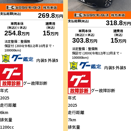
支払総額
(税込)
269.8
万円
支払総額
(税込)
318.8
万円
車両本体
諸費用
(税込)(リ済込)
(税込)
車両本体
諸費用
254.8
15
万円
万円
(税込)(リ済込)
(税込)
303.8
15
万円
万円
法定整備：整備無
保証付 (2030(令和12)年10月まで・
法定整備：整備無
100000km)
保証付 (2030(令和12)年12月まで・
100000km)
内装
5
外装
5
内装
5
外装
5
グー故障診断
年式
グー故障診断
2025
年式
走行距離
2025
6km
走行距離
排気量
7km
1200cc
排気量