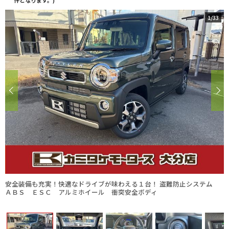
件となります。)
1
/
33
安全装備も充実！快適なドライブが味わえる１台！ 盗難防止システム
ＡＢＳ ＥＳＣ アルミホイール 衝突安全ボディ