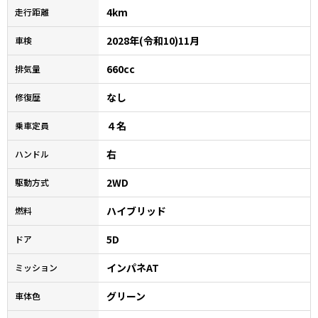
4km
走行距離
2028年(令和10)11月
車検
660cc
排気量
なし
修復歴
４名
乗車定員
右
ハンドル
2WD
駆動方式
ハイブリッド
燃料
5D
ドア
インパネAT
ミッション
グリーン
車体色