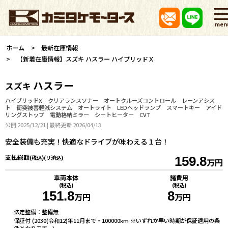
men
ホーム
最新在庫情報
【新着在庫情報】スズキ ハスラー ハイブリッドＸ
ハスラー
スズキ
ハイブリッドX クリアランスソナー オートクルーズコントロール レーンアシス
ト 衝突被害軽減システム オートライト LEDヘッドランプ スマートキー アイド
リングストップ 電動格納ミラー シートヒーター CVT
公開 2025/12/21 | 最終更新 2026/04/13
安全装備も充実！快適なドライブが味わえる１台！
支払総額
(税込)(リ済込)
159.8
万円
車両本体
諸費用
(税込)
(税込)
151.8
8
万円
万円
法定整備：整備無
保証付 (2030(令和12)年11月まで・100000km ※いずれか早い時期が保証適用の条