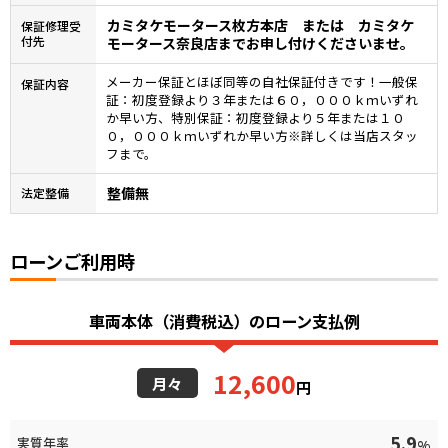
カミタケモータース枚方本店 または カミタケ
保証修理受
付先
モータース奈良店までお申し付けくださいませ。
メーカー保証とほぼ同等の自社保証付きです！一般保
保証内容
証：初度登録より３年または６０，０００ｋｍいずれ
か早い方、特別保証：初度登録より５年または１０
０，０００ｋｍいずれか早い方※詳しくは当店スタッ
フまで。
整備無
法定整備
ローンご利用時
車両本体（消費税込）のローン支払例
12,600
月々
円
5.9
実質年率
%