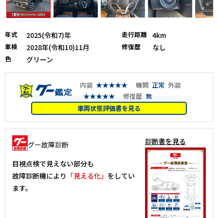
年式
走行距離
2025(令和7)年
4km
車検
修復歴
2028年(令和10)11月
なし
色
グリーン
内装
★★★★★
機関
正常
外装
★★★★★
修復歴
無
車両状態評価書を見る
診断書を見る
グー故障診断
目視点検で見えない部分も
故障診断機により
「見える化」
をしてい
ます。