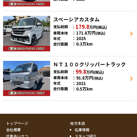
スペーシアカスタム
179.8
支払総額
万円
(税込)
171.8
万円
車両本体
(税込)
2025
年式
0.3万km
走行距離
ＮＴ１００クリッパートラック
99.8
支払総額
万円
(税込)
91.8
万円
車両本体
(税込)
2021
年式
0.5万km
走行距離
トップページ
枚方本店
会社概要
在庫情報
代表あいさつ
スタッフ紹介