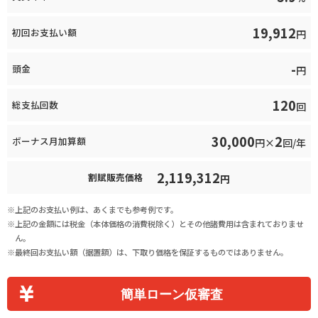
19,912
初回お支払い額
円
-
頭金
円
120
総支払回数
回
30,000
2
ボーナス月加算額
円×
回/年
2,119,312
割賦販売価格
円
上記のお支払い例は、あくまでも参考例です。
上記の金額には税金（本体価格の消費税除く）とその他諸費用は含まれておりませ
ん。
最終回お支払い額（据置額）は、下取り価格を保証するものではありません。
簡単ローン仮審査