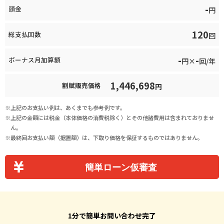
-
頭金
円
120
総支払回数
回
-
-
ボーナス月加算額
円×
回/年
1,446,698
割賦販売価格
円
上記のお支払い例は、あくまでも参考例です。
上記の金額には税金（本体価格の消費税除く）とその他諸費用は含まれておりませ
ん。
最終回お支払い額（据置額）は、下取り価格を保証するものではありません。
簡単ローン仮審査
1分で簡単お問い合わせ完了