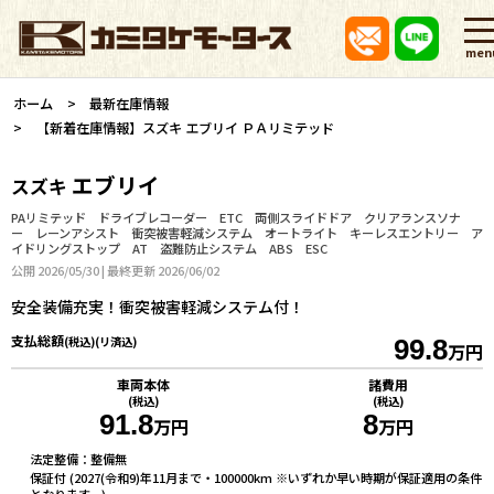
men
ホーム
最新在庫情報
【新着在庫情報】スズキ エブリイ ＰＡリミテッド
エブリイ
スズキ
PAリミテッド ドライブレコーダー ETC 両側スライドドア クリアランスソナ
ー レーンアシスト 衝突被害軽減システム オートライト キーレスエントリー ア
イドリングストップ AT 盗難防止システム ABS ESC
公開 2026/05/30 | 最終更新 2026/06/02
安全装備充実！衝突被害軽減システム付！
支払総額
(税込)(リ済込)
99.8
万円
車両本体
諸費用
(税込)
(税込)
91.8
8
万円
万円
法定整備：整備無
保証付 (2027(令和9)年11月まで・100000km ※いずれか早い時期が保証適用の条件