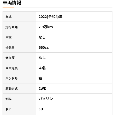
車両情報
2022(令和4)年
年式
2.9万km
走行距離
なし
車検
660cc
排気量
なし
修復歴
４名
乗車定員
右
ハンドル
2WD
駆動方式
ガソリン
燃料
5D
ドア