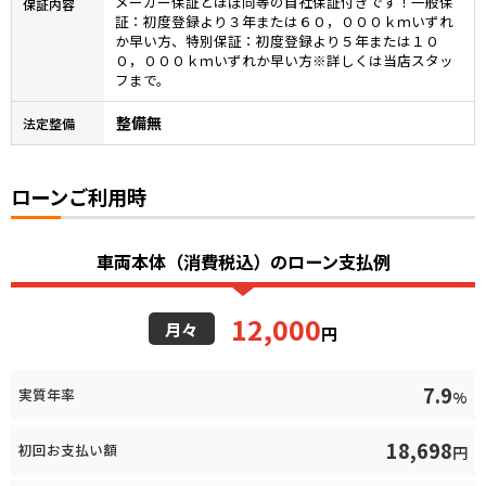
メーカー保証とほぼ同等の自社保証付きです！一般保
保証内容
証：初度登録より３年または６０，０００ｋｍいずれ
か早い方、特別保証：初度登録より５年または１０
０，０００ｋｍいずれか早い方※詳しくは当店スタッ
フまで。
整備無
法定整備
ローンご利用時
車両本体（消費税込）のローン支払例
12,000
月々
円
7.9
実質年率
%
18,698
初回お支払い額
円