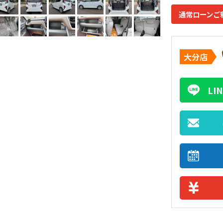
通常ローンご
大分店
L