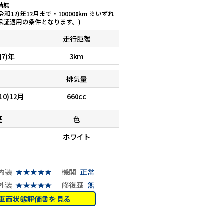
備無
(令和12)年12月まで・100000km ※いずれ
保証適用の条件となります。)
走行距離
和7)年
3km
排気量
10)12月
660cc
歴
色
ホワイト
内装
★★★★★
機関
正常
外装
★★★★★
修復歴
無
車両状態評価書を見る