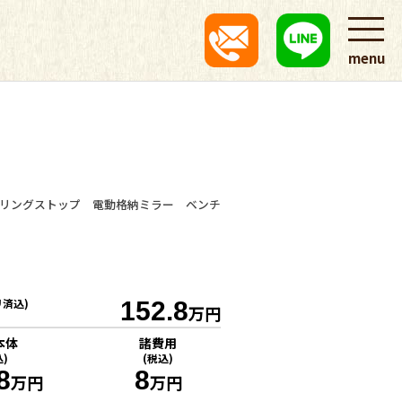
menu
ドリングストップ 電動格納ミラー ベンチ
リ済込)
152.8
万円
本体
諸費用
込)
(税込)
8
8
万円
万円