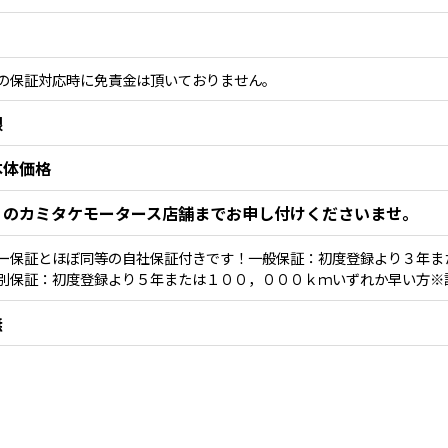
の保証対応時に免責金は頂いておりません。
限
本体価格
くのカミタケモータース店舗までお申し付けくださいませ。
ー保証とほぼ同等の自社保証付きです！一般保証：初度登録より３年ま
別保証：初度登録より５年または１００，０００ｋｍいずれか早い方※
無