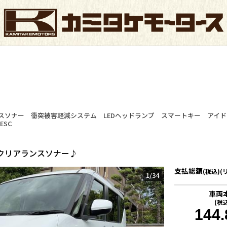
スソナー 衝突被害軽減システム LEDヘッドランプ スマートキー アイ
ESC
クリアランスソナー♪
支払総額
(税込)(
1
/
34
車両
(税
144.