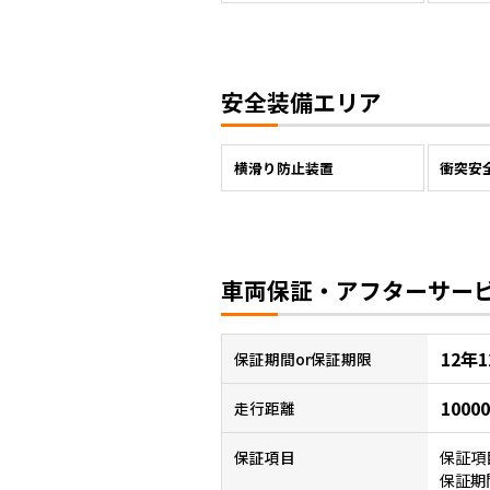
安全装備エリア
横滑り防止装置
衝突安
車両保証・アフターサー
12年
保証
期間or保証期限
1000
走行距離
保証項
保証項目
保証期