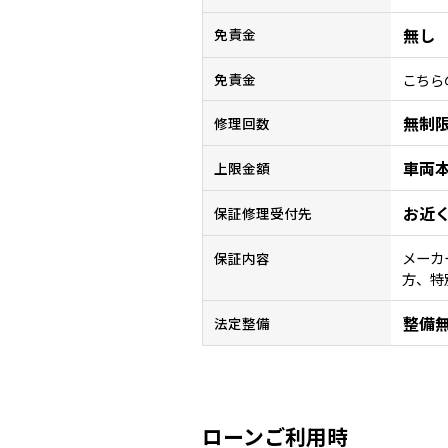
無し
免責金
こちら
免責金
無制
修理回数
車両
上限金額
お近
保証修理受付先
メーカ
保証内容
方、特
整備
法定整備
ローンご利用時