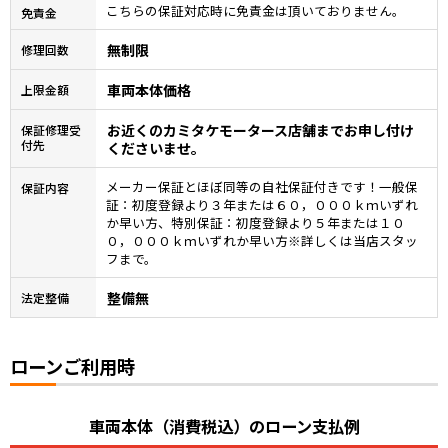
こちらの保証対応時に免責金は頂いておりません。
免責金
無制限
修理回数
車両本体価格
上限金額
お近くのカミタケモータース店舗までお申し付け
保証修理受
付先
くださいませ。
メーカー保証とほぼ同等の自社保証付きです！一般保
保証内容
証：初度登録より３年または６０，０００ｋｍいずれ
か早い方、特別保証：初度登録より５年または１０
０，０００ｋｍいずれか早い方※詳しくは当店スタッ
フまで。
整備無
法定整備
ローンご利用時
車両本体（消費税込）のローン支払例