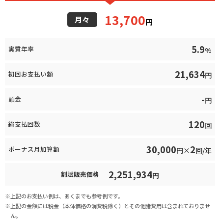
13,700
月々
円
5.9
実質年率
%
21,634
初回お支払い額
円
-
頭金
円
120
総支払回数
回
30,000
2
ボーナス月加算額
円×
回/年
2,251,934
割賦販売価格
円
上記のお支払い例は、あくまでも参考例です。
上記の金額には税金（本体価格の消費税除く）とその他諸費用は含まれておりませ
ん。