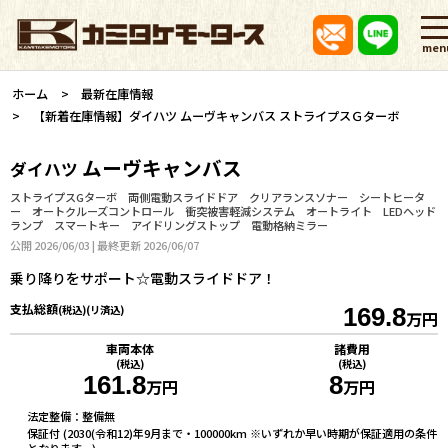
men
ホーム
最新在庫情報
【新着在庫情報】ダイハツ ムーヴキャンバス ストライプスＧターボ
ムーヴキャンバス
ダイハツ
ストライプスGターボ 両側電動スライドドア クリアランスソナー シートヒータ
ー オートクルーズコントロール 衝突被害軽減システム オートライト LEDヘッド
ランプ スマートキー アイドリングストップ 電動格納ミラー
公開 2026/06/03 | 最終更新 2026/06/07
乗り降りをサポート☆電動スライドドア！
支払総額
(税込)(リ済込)
169.8
万円
車両本体
諸費用
(税込)
(税込)
161.8
8
万円
万円
法定整備：整備無
保証付 (2030(令和12)年9月まで・100000km ※いずれか早い時期が保証適用の条件