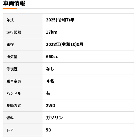
車両情報
2025(令和7)年
年式
17km
走行距離
2028年(令和10)9月
車検
660cc
排気量
なし
修復歴
４名
乗車定員
右
ハンドル
2WD
駆動方式
ガソリン
燃料
5D
ドア