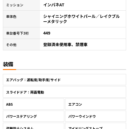
インパネAT
ミッション
シャイニングホワイトパール／レイクブル
車体色
ーメタリック
449
車台番号下3桁
登録済未使用車、禁煙車
その他
装備
エアバッグ：運転席/助手席/サイド
スライドドア：両面電動
ABS
エアコン
パワーステアリング
パワーウインドウ
盗難防止システム
アイドリングストップ