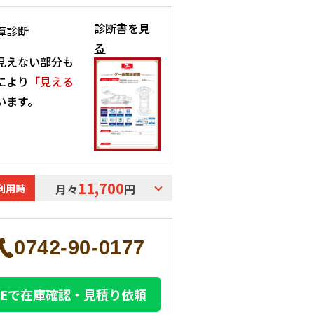
診断書を見
障診断
る
見えない部分も
により
「見える
います。
11,700
利用時
月々
円
0742-90-0177
INEで在庫確認・見積り依頼