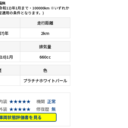
備無
(令和12)年1月まで・100000km ※いずれか
証適用の条件となります。)
走行距離
和7)年
2km
排気量
10)1月
660cc
歴
色
プラチナホワイトパール
内装
★★★★★
機関
正常
外装
★★★★★
修復歴
無
車両状態評価書を見る