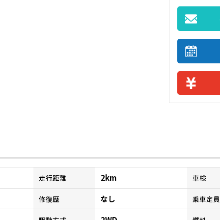
2km
走行距離
車検
なし
修復歴
乗車定員
2WD
駆動方式
燃料