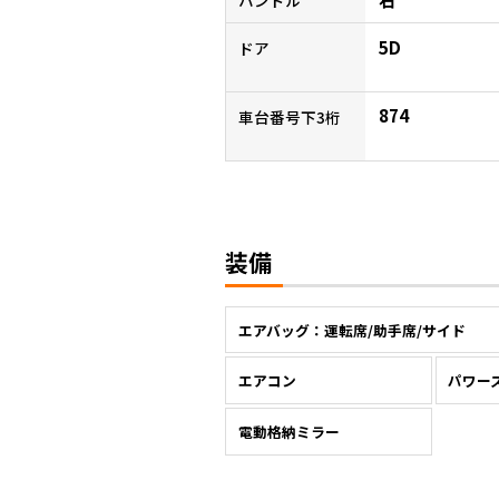
5D
ドア
874
車台番号下3桁
装備
エアバッグ：運転席/助手席/サイド
エアコン
パワー
電動格納ミラー