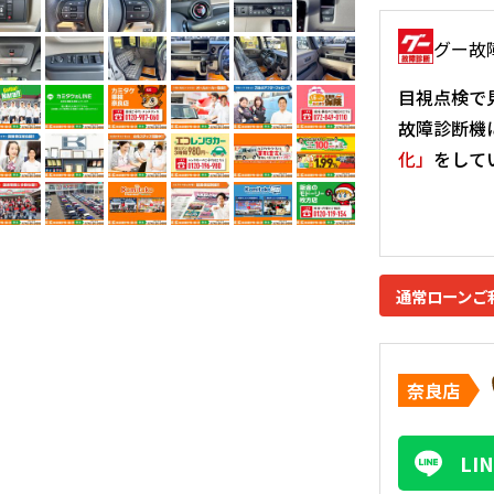
グー故
目視点検で
故障診断機
化」
をして
通常ローンご
奈良店
L