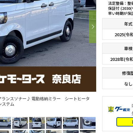
法定整備：整
保証付 (2030
早い時期が保
年式
2025(令
車検
2028年(令和
修復
なし
アランスソナー♪ 電動格納ミラー シートヒータ
システム