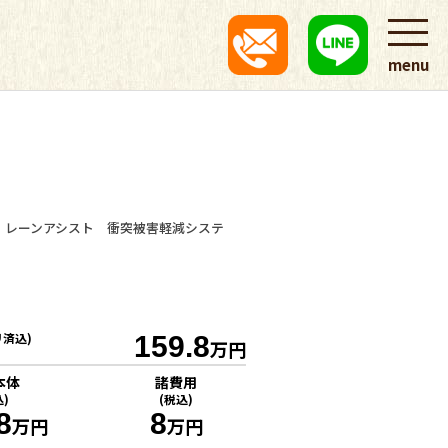
menu
 レーンアシスト 衝突被害軽減システ
リ済込)
159.8
万円
本体
諸費用
込)
(税込)
8
8
万円
万円