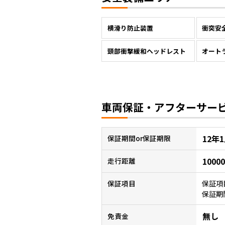
横滑り防止装置
衝突安
頸部衝撃緩和ヘッドレスト
オート
車両保証・アフターサー
12年
保証
期間or保証期限
1000
走行距離
保証項
保証項目
保証期
無し
免責金