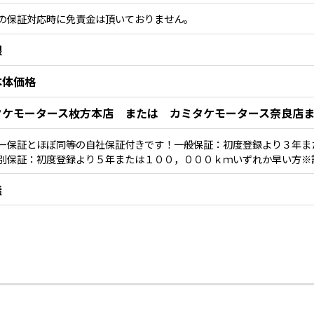
の保証対応時に免責金は頂いておりません。
限
本体価格
タケモータース枚方本店 または カミタケモータース奈良店
ー保証とほぼ同等の自社保証付きです！一般保証：初度登録より３年ま
別保証：初度登録より５年または１００，０００ｋｍいずれか早い方※
無