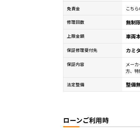
こちら
免責金
無制
修理回数
車両
上限金額
カミ
保証修理受付先
メーカ
保証内容
方、特
整備
法定整備
ローンご利用時