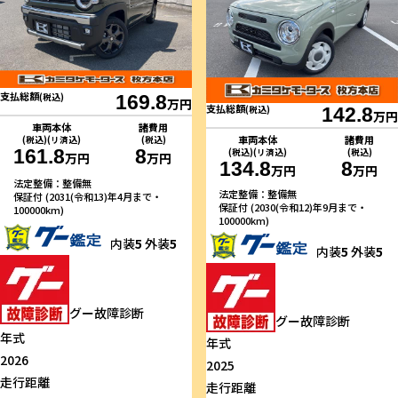
支払総額
(税込)
169.8
万円
支払総額
(税込)
142.8
万円
車両本体
諸費用
車両本体
諸費用
(税込)(リ済込)
(税込)
161.8
8
(税込)(リ済込)
(税込)
万円
万円
134.8
8
万円
万円
法定整備：整備無
法定整備：整備無
保証付 (2031(令和13)年4月まで・
保証付 (2030(令和12)年9月まで・
100000km)
100000km)
内装
5
外装
5
内装
5
外装
5
グー故障診断
グー故障診断
年式
年式
2026
2025
走行距離
走行距離