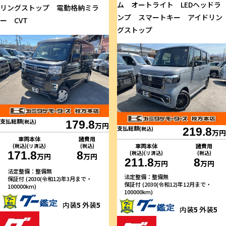
ム オートライト LEDヘッドラ
リングストップ 電動格納ミラ
ンプ スマートキー アイドリン
ー CVT
グストップ
支払総額
(税込)
179.8
万円
支払総額
(税込)
219.8
万円
車両本体
諸費用
車両本体
諸費用
(税込)(リ済込)
(税込)
171.8
8
(税込)(リ済込)
(税込)
万円
万円
211.8
8
万円
万円
法定整備：整備無
法定整備：整備無
保証付 (2030(令和12)年3月まで・
保証付 (2030(令和12)年12月まで・
100000km)
100000km)
内装
5
外装
5
内装
5
外装
5