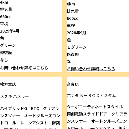
4km
6km
排気量
排気量
660cc
660cc
車検
車検
2029年4月
2028年9月
色
色
グリーン
Ｌグリーン
修復歴
修復歴
なし
なし
お問い合わせ
詳細はこちら
お問い合わせ
詳細はこちら
枚方本店
奈良店
ホンダ
Ｎ－ＢＯＸカスタム
スズキ
ハスラー
ターボコーディネートスタイル
ハイブリッドG ETC クリアラ
両側電動スライドドア クリアラ
ンスソナー オートクルーズコン
ンスソナー オートクルーズコン
トロール レーンアシスト 衝突
トロール レーンアシスト 衝突