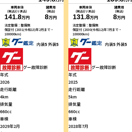
車両本体
諸費用
車両本体
諸費用
(税込)(リ済込)
(税込)
(税込)(リ済込)
(税込)
141.8
8
131.8
8
万円
万円
万円
万円
法定整備：整備無
法定整備：整備無
保証付 (2031(令和13)年2月まで・
保証付 (2030(令和12)年7月まで・
100000km)
100000km)
内装
5
外装
5
内装
5
外装
5
グー故障診断
グー故障診断
年式
年式
2026
2025
走行距離
走行距離
4km
5km
排気量
排気量
660cc
660cc
車検
車検
2029年2月
2028年7月