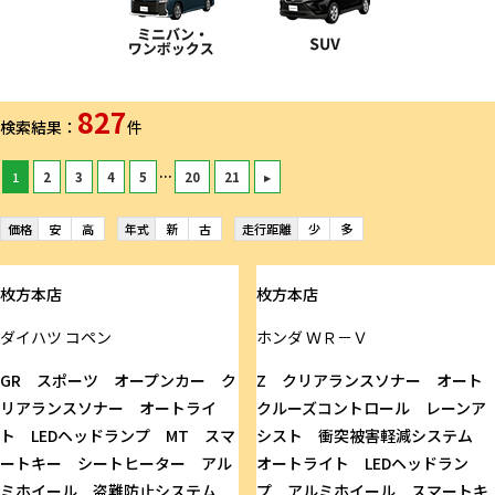
827
検索結果：
件
...
1
2
3
4
5
20
21
▸
価格
安
高
年式
新
古
走行距離
少
多
枚方本店
枚方本店
ダイハツ
コペン
ホンダ
ＷＲ－Ｖ
GR スポーツ オープンカー ク
Z クリアランスソナー オート
リアランスソナー オートライ
クルーズコントロール レーンア
ト LEDヘッドランプ MT スマ
シスト 衝突被害軽減システム
ートキー シートヒーター アル
オートライト LEDヘッドラン
ミホイール 盗難防止システム
プ アルミホイール スマートキ