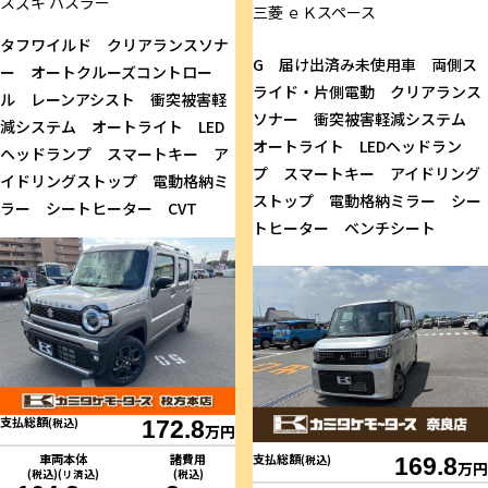
スズキ
ハスラー
三菱
ｅＫスペース
タフワイルド クリアランスソナ
G 届け出済み未使用車 両側ス
ー オートクルーズコントロー
ライド・片側電動 クリアランス
ル レーンアシスト 衝突被害軽
ソナー 衝突被害軽減システム
減システム オートライト LED
オートライト LEDヘッドラン
ヘッドランプ スマートキー ア
プ スマートキー アイドリング
イドリングストップ 電動格納ミ
ストップ 電動格納ミラー シー
ラー シートヒーター CVT
トヒーター ベンチシート
支払総額
(税込)
172.8
万円
車両本体
諸費用
支払総額
(税込)
169.8
万円
(税込)(リ済込)
(税込)