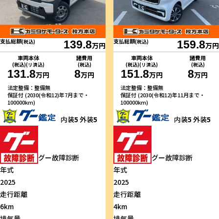
支払総額
支払総額
(税込)
139.8
(税込)
159.8
万円
万円
車両本体
諸費用
車両本体
諸費用
(税込)(リ済込)
(税込)
(税込)(リ済込)
(税込)
131.8
8
151.8
8
万円
万円
万円
万円
法定整備：整備無
法定整備：整備無
保証付 (2030(令和12)年7月まで・
保証付 (2030(令和12)年11月まで・
100000km)
100000km)
内装
5
外装
5
内装
5
外装
5
グー故障診断
グー故障診断
年式
年式
2025
2025
走行距離
走行距離
6km
4km
排気量
排気量