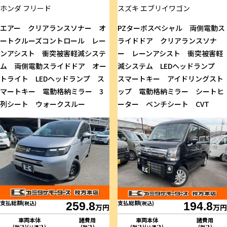
ホンダ
フリード
スズキ
エブリイワゴン
エアー クリアランスソナー オ
PZターボスペシャル 両側電動ス
ートクルーズコントロール レー
ライドドア クリアランスソナ
ンアシスト 衝突被害軽減システ
ー レーンアシスト 衝突被害軽
ム 両側電動スライドドア オー
減システム LEDヘッドランプ
トライト LEDヘッドランプ ス
スマートキー アイドリングスト
マートキー 電動格納ミラー 3
ップ 電動格納ミラー シートヒ
列シート ウォークスルー
ーター ベンチシート CVT
支払総額
支払総額
(税込)
259.8
(税込)
194.8
万円
万円
車両本体
諸費用
車両本体
諸費用