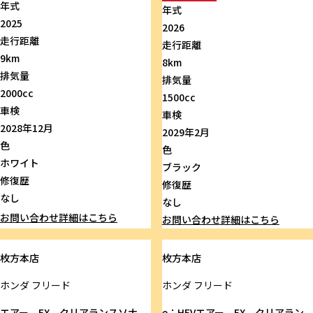
年式
年式
2025
2026
走行距離
走行距離
9km
8km
排気量
排気量
2000cc
1500cc
車検
車検
2028年12月
2029年2月
色
色
ホワイト
ブラック
修復歴
修復歴
なし
なし
お問い合わせ
詳細はこちら
お問い合わせ
詳細はこちら
枚方本店
枚方本店
ホンダ
フリード
ホンダ
フリード
エアー EX クリアランスソナ
e：HEVエアー EX クリアラン