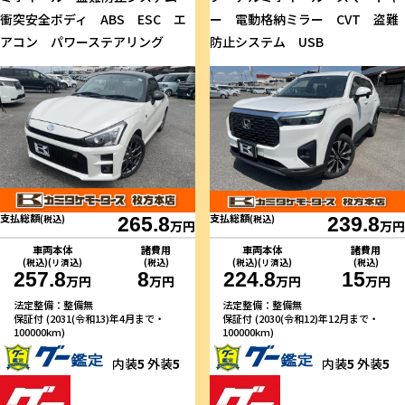
衝突安全ボディ ABS ESC エ
ー 電動格納ミラー CVT 盗難
アコン パワーステアリング
防止システム USB
支払総額
支払総額
(税込)
265.8
(税込)
239.8
万円
万円
車両本体
諸費用
車両本体
諸費用
(税込)(リ済込)
(税込)
(税込)(リ済込)
(税込)
257.8
8
224.8
15
万円
万円
万円
万円
法定整備：整備無
法定整備：整備無
保証付 (2031(令和13)年4月まで・
保証付 (2030(令和12)年12月まで・
100000km)
100000km)
内装
5
外装
5
内装
5
外装
5