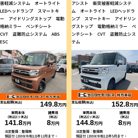
害軽減システム オートライト
アシスト 衝突被害軽減システ
LEDヘッドランプ スマートキ
ム オートライト LEDヘッドラ
ー アイドリングストップ 電動
ンプ スマートキー アイドリン
格納ミラー ベンチシート
グストップ 電動格納ミラー ベ
CVT 盗難防止システム ABS
ンチシート CVT 盗難防止シス
ESC
テム
支払総額
支払総額
(税込)
149.8
(税込)
152.8
万円
万円
車両本体
諸費用
車両本体
諸費用
(税込)(リ済込)
(税込)
(税込)(リ済込)
(税込)
141.8
8
144.8
8
万円
万円
万円
万円
法定整備：整備無
法定整備：整備無
保証付 (2030(令和12)年12月まで・
保証付 (2030(令和12)年5月まで・