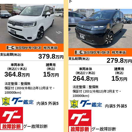
ト
支払総額
(税込)
379.8
万円
支払総額
(税込)
279.8
万円
車両本体
諸費用
車両本体
諸費用
(税込)(リ済込)
(税込)
364.8
15
(税込)(リ済込)
(税込)
万円
万円
264.8
15
万円
万円
法定整備：整備無
法定整備：整備無
保証付 (2030(令和12)年12月まで・
保証付 (2031(令和13)年2月まで・
100000km)
100000km)
内装
5
外装
5
内装
5
外装
5
グー故障診断
グー故障診断