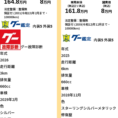
164.8
8
万円
万円
車両本体
諸費用
(税込)(リ済込)
(税込)
法定整備：整備無
161.8
8
万円
万円
保証付 (2031(令和13)年2月まで・
100000km)
法定整備：整備無
保証付 (2030(令和12)年12月まで・
内装
5
外装
5
100000km)
内装
5
外装
5
グー故障診断
年式
年式
2025
2026
走行距離
走行距離
6km
3km
排気量
排気量
660cc
660cc
車検
車検
2028年12月
2029年2月
色
色
スターリングシルバーメタリック
シルバー
修復歴