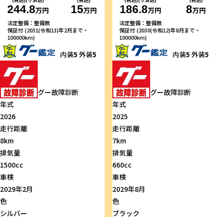
(税込)(リ済込)
(税込)
(税込)(リ済込)
(税込)
244.8
15
186.8
8
万円
万円
万円
万円
法定整備：整備無
法定整備：整備無
保証付 (2031(令和13)年2月まで・
保証付 (2030(令和12)年8月まで・
100000km)
100000km)
内装
5
外装
5
内装
5
外装
5
グー故障診断
グー故障診断
年式
年式
2026
2025
走行距離
走行距離
8km
7km
排気量
排気量
1500cc
660cc
車検
車検
2029年2月
2029年8月
色
色
シルバー
ブラック