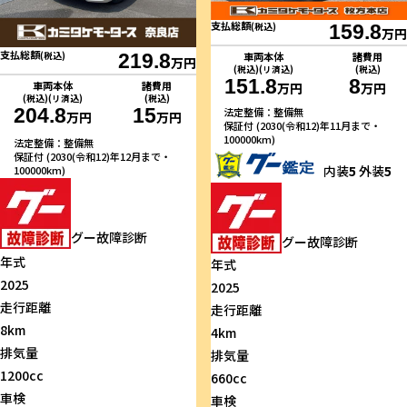
支払総額
(税込)
159.8
万円
支払総額
(税込)
219.8
車両本体
諸費用
万円
(税込)(リ済込)
(税込)
151.8
8
車両本体
諸費用
万円
万円
(税込)(リ済込)
(税込)
204.8
15
法定整備：整備無
万円
万円
保証付 (2030(令和12)年11月まで・
100000km)
法定整備：整備無
保証付 (2030(令和12)年12月まで・
内装
5
外装
5
100000km)
グー故障診断
グー故障診断
年式
年式
2025
2025
走行距離
走行距離
8km
4km
排気量
排気量
1200cc
660cc
車検
車検