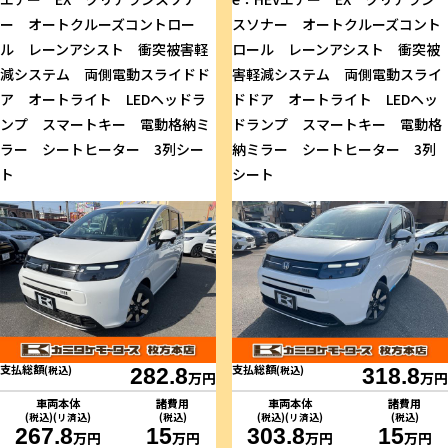
ー オートクルーズコントロー
スソナー オートクルーズコント
ル レーンアシスト 衝突被害軽
ロール レーンアシスト 衝突被
減システム 両側電動スライドド
害軽減システム 両側電動スライ
ア オートライト LEDヘッドラ
ドドア オートライト LEDヘッ
ンプ スマートキー 電動格納ミ
ドランプ スマートキー 電動格
ラー シートヒーター 3列シー
納ミラー シートヒーター 3列
ト
シート
支払総額
支払総額
(税込)
282.8
(税込)
318.8
万円
万円
車両本体
諸費用
車両本体
諸費用
(税込)(リ済込)
(税込)
(税込)(リ済込)
(税込)
267.8
15
303.8
15
万円
万円
万円
万円