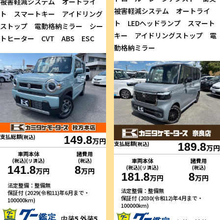
被害軽減システム オートライ
被害軽減システム オートライ
ト スマートキー アイドリング
ト LEDヘッドランプ スマート
ストップ 電動格納ミラー シー
キー アイドリングストップ 電
トヒーター CVT ABS ESC
動格納ミラー
支払総額
(税込)
149.8
万円
支払総額
(税込)
189.8
万円
車両本体
諸費用
車両本体
諸費用
(税込)(リ済込)
(税込)
141.8
8
(税込)(リ済込)
(税込)
万円
万円
181.8
8
万円
万円
法定整備：整備無
法定整備：整備無
保証付 (2029(令和11)年6月まで・
保証付 (2030(令和12)年4月まで・
100000km)
100000km)
内装
5
外装
5