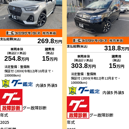
支払総額
(税込)
269.8
万円
支払総額
(税込)
318.8
万円
車両本体
諸費用
(税込)(リ済込)
(税込)
車両本体
諸費用
254.8
15
万円
万円
(税込)(リ済込)
(税込)
303.8
15
万円
万円
法定整備：整備無
保証付 (2030(令和12)年10月まで・
法定整備：整備無
100000km)
保証付 (2030(令和12)年12月まで・
100000km)
内装
5
外装
5
内装
5
外装
5
グー故障診断
年式
グー故障診断
2025
年式