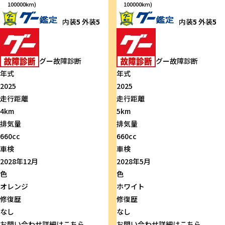
100000km)
100000km)
内装
5
外装
5
内装
5
外装
5
グー故障診断
グー故障診断
年式
年式
2025
2025
走行距離
走行距離
4km
5km
排気量
排気量
660cc
660cc
車検
車検
2028年12月
2028年5月
色
色
オレンジ
ホワイト
修復歴
修復歴
なし
なし
お問い合わせ
詳細はこちら
お問い合わせ
詳細はこちら