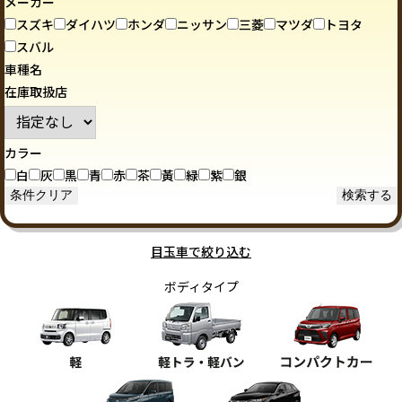
メーカー
スズキ
ダイハツ
ホンダ
ニッサン
三菱
マツダ
トヨタ
スバル
車種名
在庫取扱店
カラー
白
灰
黒
青
赤
茶
黃
緑
紫
銀
目玉車で絞り込む
ボディタイプ