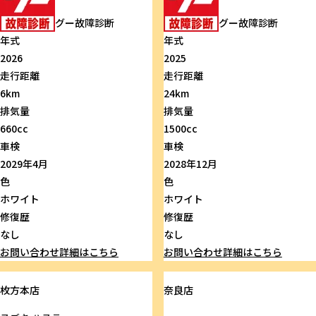
グー故障診断
グー故障診断
年式
年式
2026
2025
走行距離
走行距離
6km
24km
排気量
排気量
660cc
1500cc
車検
車検
2029年4月
2028年12月
色
色
ホワイト
ホワイト
修復歴
修復歴
なし
なし
お問い合わせ
詳細はこちら
お問い合わせ
詳細はこちら
枚方本店
奈良店