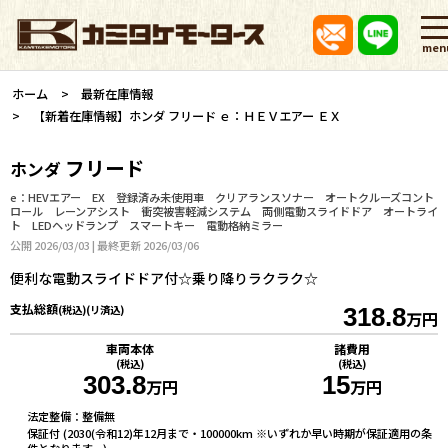
men
ホーム
最新在庫情報
【新着在庫情報】ホンダ フリード ｅ：ＨＥＶエアー ＥＸ
フリード
ホンダ
e：HEVエアー EX 登録済み未使用車 クリアランスソナー オートクルーズコント
ロール レーンアシスト 衝突被害軽減システム 両側電動スライドドア オートライ
ト LEDヘッドランプ スマートキー 電動格納ミラー
公開 2026/03/03 | 最終更新 2026/03/06
便利な電動スライドドア付☆乗り降りラクラク☆
支払総額
(税込)(リ済込)
318.8
万円
車両本体
諸費用
(税込)
(税込)
303.8
15
万円
万円
法定整備：整備無
保証付 (2030(令和12)年12月まで・100000km ※いずれか早い時期が保証適用の条