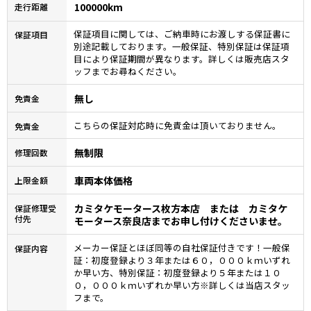
100000km
走行距離
保証項目に関しては、ご納車時にお渡しする保証書に
保証項目
別途記載しております。一般保証、特別保証は保証項
目により保証期間が異なります。詳しくは販売店スタ
ッフまでお尋ねください。
無し
免責金
こちらの保証対応時に免責金は頂いておりません。
免責金
無制限
修理回数
車両本体価格
上限金額
カミタケモータース枚方本店 または カミタケ
保証修理受
付先
モータース奈良店までお申し付けくださいませ。
メーカー保証とほぼ同等の自社保証付きです！一般保
保証内容
証：初度登録より３年または６０，０００ｋｍいずれ
か早い方、特別保証：初度登録より５年または１０
０，０００ｋｍいずれか早い方※詳しくは当店スタッ
フまで。