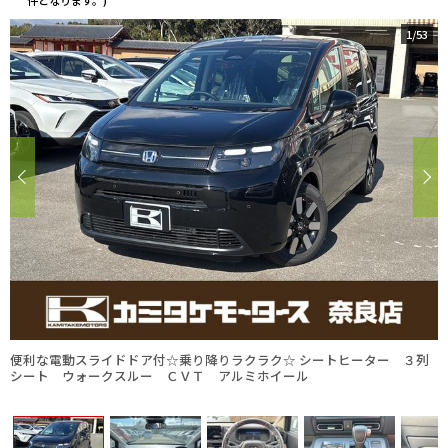
件となります。)
1
/
53
便利な電動スライドドア付☆乗り降りラクラク☆ シートヒーター ３列
シート ウォークスルー ＣＶＴ アルミホイール