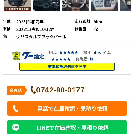
年式
走行距離
2025(令和7)年
9km
車検
修復歴
2028年(令和10)12月
なし
色
クリスタルブラックパール
内装
★★★★★
機関
正常
外装
★★★★★
修復歴
無
車両状態評価書を見る
0742-90-0177
奈良店
電話で在庫確認・見積り依頼
LINEで在庫確認・見積り依頼