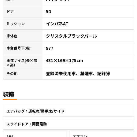
5D
ドア
インパネAT
ミッション
クリスタルブラックパール
車体色
877
車台番号下3桁
431×169×175cm
車体サイズ(長×幅
×高)
登録済未使用車、禁煙車、記録簿
その他
装備
エアバッグ：運転席/助手席/サイド
スライドドア：両面電動
ABS
エアコン