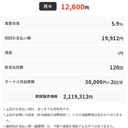
12,600
月々
円
5.9
実質年率
%
19,912
初回お支払い額
円
-
頭金
円
120
総支払回数
回
30,000
2
ボーナス月加算額
円×
回/年
2,119,312
割賦販売価格
円
上記のお支払い例は、あくまでも参考例です。
上記の金額には税金（本体価格の消費税除く）とその他諸費用は含まれておりませ
ん。
最終回お支払い額（据置額）は、下取り価格を保証するものではありません。