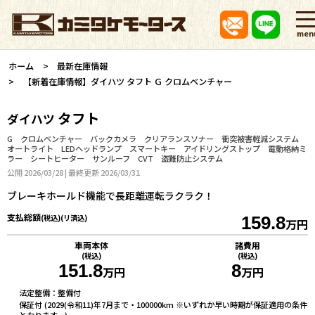
men
ホーム
最新在庫情報
【新着在庫情報】ダイハツ タフト Ｇ クロムベンチャー
タフト
ダイハツ
G クロムベンチャー バックカメラ クリアランスソナー 衝突被害軽減システム
オートライト LEDヘッドランプ スマートキー アイドリングストップ 電動格納ミ
ラー シートヒーター サンルーフ CVT 盗難防止システム
公開 2026/03/28 | 最終更新 2026/03/31
ブレーキホールド機能で長距離運転ラクラク！
支払総額
(税込)(リ済込)
159.8
万円
車両本体
諸費用
(税込)
(税込)
151.8
8
万円
万円
法定整備：整備付
保証付 (2029(令和11)年7月まで・100000km ※いずれか早い時期が保証適用の条件