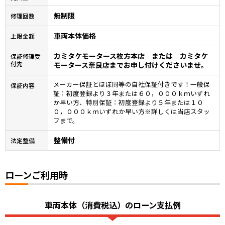
無制限
修理回数
車両本体価格
上限金額
カミタケモータース枚方本店 または カミタケ
保証修理受
付先
モータース奈良店までお申し付けくださいませ。
メーカー保証とほぼ同等の自社保証付きです！一般保
保証内容
証：初度登録より３年または６０，０００ｋｍいずれ
か早い方、特別保証：初度登録より５年または１０
０，０００ｋｍいずれか早い方※詳しくは当店スタッ
フまで。
整備付
法定整備
ローンご利用時
車両本体（消費税込）のローン支払例