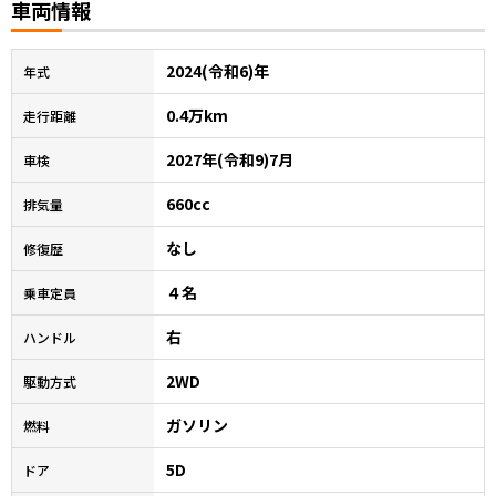
車両情報
2024(令和6)年
年式
0.4万km
走行距離
2027年(令和9)7月
車検
660cc
排気量
なし
修復歴
４名
乗車定員
右
ハンドル
2WD
駆動方式
ガソリン
燃料
5D
ドア