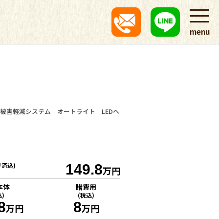
menu
被害軽減システム オートライト LEDヘ
リ済込)
149.8
万円
本体
諸費用
込)
(税込)
8
8
万円
万円