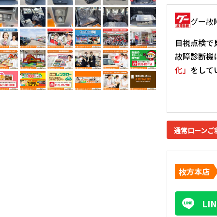
グー故
目視点検で
故障診断機
化」
をして
通常ローンご
枚方本店
L