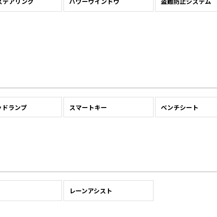
ステアリング
パワーウインドウ
盗難防止システム
ッドランプ
スマートキー
ベンチシート
レーンアシスト