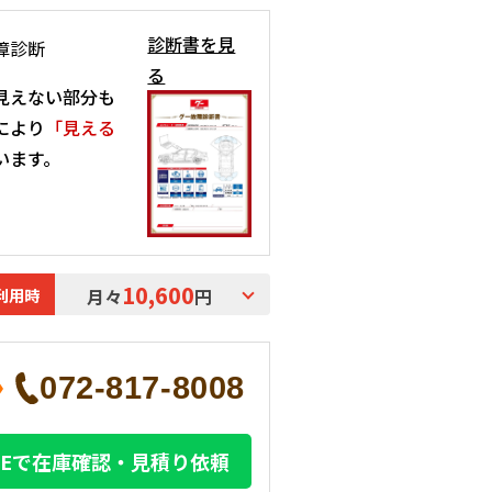
診断書を見
障診断
る
見えない部分も
により
「見える
います。
10,600
利用時
月々
円
072-817-8008
INEで在庫確認・見積り依頼