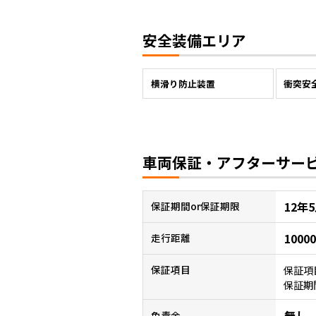
安全装備エリア
横滑り防止装置
衝突安
車両保証・アフターサー
12年
保証
期間or保証期限
1000
走行距離
保証項
保証項目
保証期
無し
免責金