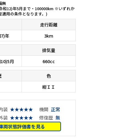
備無
(令和12)年5月まで・100000km ※いずれか
証適用の条件となります。)
走行距離
和7)年
3km
排気量
10)5月
660cc
歴
色
紺ＩＩ
内装
★★★★★
機関
正常
外装
★★★★★
修復歴
無
車両状態評価書を見る